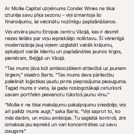
Ar Mollie Capital uzņēmums Conder Wines ne tikai 
izturēja savu pīķa sezonu – viņi izmantoja šo 
finansējumu, lai veicinātu nozīmīgu paplašināšanos.
Viņi atvēra jaunu Eiropas centru Vācijā, kas ir desmit 
reizes lielāks par viņu iepriekšējo noliktavu. Šī vērienīgā 
modernizācija ļauj viņiem uzglabāt vairāk krājumu, 
apkalpot vairāk klientu un paplašināties jaunos tirgos, 
piemēram, Beļģijā un Vācijā.
“Tas mums ļāva būt ambiciozākiem attiecībā uz jauniem 
tirgiem,” skaidro Barts. “Tas mums deva pārliecību 
palielināt loģistikas jaudu pirms pieprasījuma pieauguma. 
Tagad mums ir vieta, lai gada noslogotākajā ceturksnī 
savam portfelim pievienotu tūkstoš jaunu vīnu.”
“Mollie ir ne tikai maksājumu pakalpojumu sniedzējs; viņi 
arī palīdz mums augt,” saka Barts. “Viņi saprot to, ko 
mēs darām, un mūsu ambīcijas. Tu saglabā kontroli, zini 
izmaksas jau iepriekš un vari koncentrēties uz savu 
izaugsmi.”