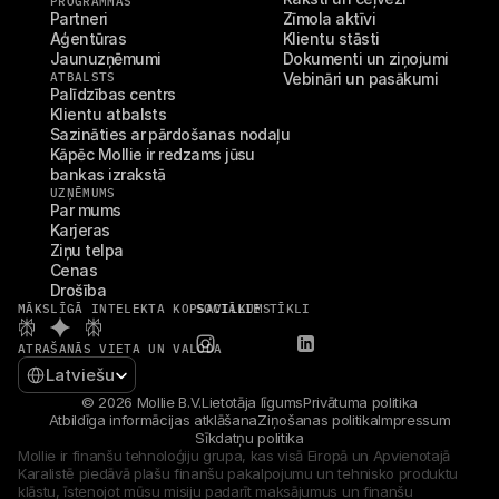
PROGRAMMAS
Partneri
Zīmola aktīvi
Aģentūras
Klientu stāsti
Jaunuzņēmumi
Dokumenti un ziņojumi
ATBALSTS
Vebināri un pasākumi
Palīdzības centrs
Klientu atbalsts
Sazināties ar pārdošanas nodaļu
Kāpēc Mollie ir redzams jūsu 
bankas izrakstā
UZŅĒMUMS
Par mums
Karjeras
Ziņu telpa
Cenas
Drošība
MĀKSLĪGĀ INTELEKTA KOPSAVILKUMS
SOCIĀLIE TĪKLI
ATRAŠANĀS VIETA UN VALODA
Select Language
Latviešu
© 2026 Mollie B.V.
Lietotāja līgums
Privātuma politika
Atbildīga informācijas atklāšana
Ziņošanas politika
Impressum
Sīkdatņu politika
Mollie ir finanšu tehnoloģiju grupa, kas visā Eiropā un Apvienotajā 
Karalistē piedāvā plašu finanšu pakalpojumu un tehnisko produktu 
klāstu, īstenojot mūsu misiju padarīt maksājumus un finanšu 