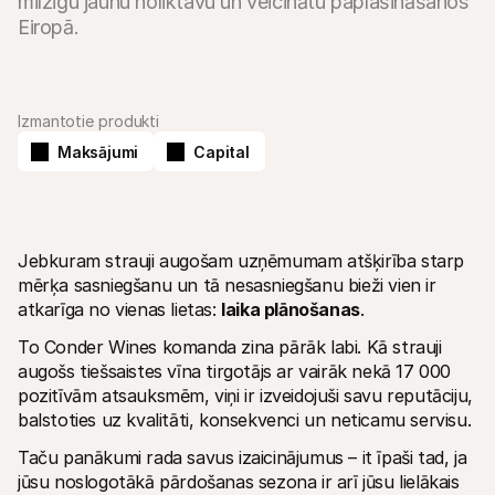
milzīgu jaunu noliktavu un veicinātu paplašināšanos 
Izmantotie produkti
Maksājumi
Capital
Tehniskie resursi
Mollie 
Izstrādātāju portāls
Doku
Atklājiet izstrādātāju resursus un jaunumus
Izpēti
Bibliotēkas
Statu
Integrējiet Mollie ar gatavām bibliotēkām
Pārbau
Discord kopiena
Izmai
Jebkuram strauji augošam uzņēmumam atšķirība starp 
Pievienojieties mūsu izstrādātāju kopienai
Izpēti
mērķa sasniegšanu un tā nesasniegšanu bieži vien ir 
Par Mollie
Mollie 
Cenas
Rakst
atkarīga no vienas lietas: 
laika plānošanas
.
Skatīt mūsu cenas
Atklāji
jūsu 
Par mums
To Conder Wines komanda zina pārāk labi. Kā strauji 
Veiks
Uzziniet vairāk par mūsu stāstu un 
augošs tiešsaistes vīna tirgotājs ar vairāk nekā 17 000 
vērtībām
Uzzini
pozitīvām atsauksmēm, viņi ir izveidojuši savu reputāciju, 
klient
Jaunumi
Mater
balstoties uz kvalitāti, konsekvenci un neticamu servisu. 
Lasiet jaunākās Mollie ziņas
Lejupi
Karjeras
Taču panākumi rada savus izaicinājumus – it īpaši tad, ja 
Nāc strādāt pie mums – mēs 
meklējam kolēģus!
jūsu noslogotākā pārdošanas sezona ir arī jūsu lielākais 
Sazināties