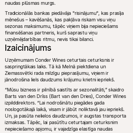
naudas plūsmas murgs. 
Pircējiem
Uzziniet, kāpēc Mollie ir jūsu bankas izrakstā
Tradicionālās bankas piedāvāja "risinājumu", kas prasīja 
Mollie klientiem
mēnešus – kavēšanās, kas pakļāva riskam visu viņu 
Sazinieties ar mūsu klientu atbalsta komandu
Sazinieties ar pārdošanas komandu
sezonas maksimumu, tāpēc viņiem bija nepieciešams 
Atklājiet, kā mēs varam palīdzēt jūsu uzņēmumam
finansēšanas partneris, kurš saprastu viņu 
uzņēmējdarbības ritmu, nevis tikai bilanci. 
Izaicinājums
Uzņēmumam Conder Wines ceturtais ceturksnis ir 
saspringtākais laiks. Tā kā Melnā piektdiena un 
Ziemassvētki rada milzīgu pieprasījumu, viņiem ir 
jānodrošina liels daudzums krājumu krietni iepriekš.
“Mūsu bizness ir pilnībā saistīts ar sezonalitāti,” skaidro 
Barts van den Drīss (Bart van den Dries), Conder Wines 
izpilddirektors. “Lai nodrošinātu piegādes gada 
noslogotākajā laikā, visam ir jābūt noliktavā jau iepriekš. 
Un, ja pasūta nelielos daudzumos, ir augstas transporta 
izmaksas. Tāpēc, lai pasūtītu ceturtajam ceturksnim 
nepieciešamo apjomu, ir vajadzīga elastīga naudas 