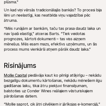
plūsma."
Un kad viņi vērsās tradicionālajās bankās? To procesi bija 
lēni un neelastīgi, kas neatbilda viņu vajadzībai pēc 
ātruma.
“Mēs runājām ar bankām, taču tas prasa daudz laika un 
nav īpaši elastīgi,” atceras Barts. "Tiek veidotas 
prognozes, kārtoti dokumenti – tas viss aizņem 
mēnešus. Mēs esam mazs, efektīvs uzņēmums, un šis 
process mums vienkārši atņem pārāk daudz laika.”
Risinājums 
Mollie Capital
 piedāvāja kaut ko pilnīgi atšķirīgu – nekādu 
bezgalīgu dokumentu kārtošanas, nekādu mēnešiem ilgu 
gaidīšanas laiku, tikai ātru piekļuvi finansējumam, 
balstoties uz Conder Wines reālajiem vēsturiskajiem 
pārdošanas datiem.
“Mollie saprot, cik ātri cilvēkiem ir jārīkojas e-komercijā,” 