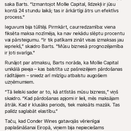
saka Barts. “Izmantojot Mollie Capital, līdzekļi ir jūsu 
kontā 24 stundu laikā; tas ir ārkārtīgi ātrs un efektīvs 
process."
Ieguvumi bija tūlītēji. Pirmkārt, caurredzamība: viena 
fiksēta maksa nozīmēja, ka nav nekādu slēptu procentu 
vai pārsteigumu. “Ir tik patīkami zināt visas izmaksas jau 
iepriekš,” skaidro Barts. "Mūsu biznesā prognozējamība 
ir ļoti svarīga."
Runājot par atmaksu, Barts norāda, ka Mollie Capital 
unikālā pieeja – kas balstīta uz pašreizējiem pārdošanas 
rādītājiem – sniedz arī milzīgu atbalstu augošiem 
uzņēmumiem.
“Tā lieliski sader ar to, kā attīstās mūsu bizness,” viņš 
skaidro. “Kad pārdošanas apjomi ir lieli, mēs maksājam 
ātrāk. Kad ir klusāks periods, tiek maksāts mazāk. Tas 
palīdz saglabāt elastību.”
Taču, kad Conder Wines gatavojās vērienīgai 
paplašināšanai Eiropā, viņiem bija nepieciešams 