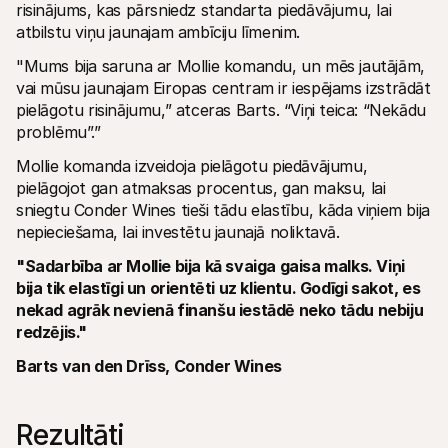
risinājums, kas pārsniedz standarta piedāvājumu, lai 
atbilstu viņu jaunajam ambīciju līmenim.
"Mums bija saruna ar Mollie komandu, un mēs jautājām, 
vai mūsu jaunajam Eiropas centram ir iespējams izstrādāt 
pielāgotu risinājumu,” atceras Barts. “Viņi teica: “Nekādu 
problēmu”.”
Mollie komanda izveidoja pielāgotu piedāvājumu, 
pielāgojot gan atmaksas procentus, gan maksu, lai 
sniegtu Conder Wines tieši tādu elastību, kāda viņiem bija 
nepieciešama, lai investētu jaunajā noliktavā.
"Sadarbība ar Mollie bija kā svaiga gaisa malks. Viņi 
bija tik elastīgi un orientēti uz klientu. Godīgi sakot, es 
nekad agrāk nevienā finanšu iestādē neko tādu nebiju 
redzējis."
Barts van den Drīss, Conder Wines
Rezultāti