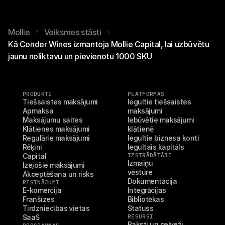
Mollie
Veiksmes stāsti
Kā Conder Wines izmantoja Mollie Capital, lai uzbūvētu
jaunu noliktavu un pievienotu 1000 SKU
PRODUKTI
PLATFORMAS
Tiešsaistes maksājumi
Iegultie tiešsaistes 
Apmaksa
maksājumi
Maksājumu saites
Iebūvētie maksājumi 
Klātienes maksājumi
klātienē
Regulārie maksājumi
Iegultie biznesa konti
Rēķini
Iegultais kapitāls
Capital
IZSTRĀDĀTĀJI
Izmaiņu 
Izejošie maksājumi
vēsture
Akceptēšana un risks
Dokumentācija
RISINĀJUMI
E-komercija
Integrācijas
Franšīzes
Bibliotēkas
Tirdzniecības vietas
Statuss
SaaS
RESURSI
Raksti un ceļveži