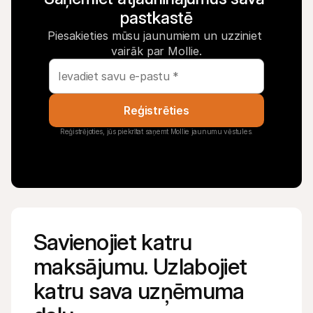
pastkastē
Piesakieties mūsu jaunumiem un uzziniet 
vairāk par Mollie.
Reģistrēties
Reģistrējoties, jūs piekrītat saņemt Mollie jaunumu vēstules.
Savienojiet katru 
maksājumu. Uzlabojiet 
katru sava uzņēmuma 