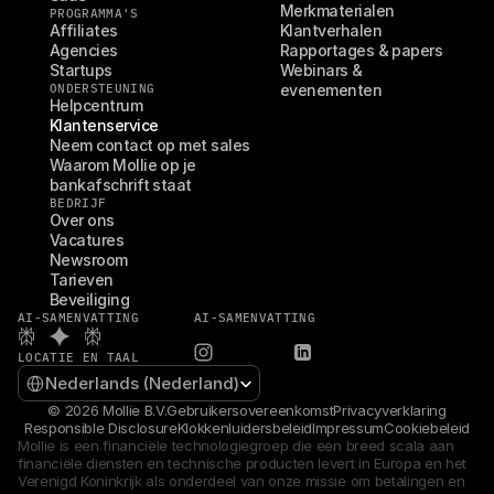
Merkmaterialen
PROGRAMMA'S
Affiliates
Klantverhalen
Agencies
Rapportages & papers
Startups
Webinars & 
ONDERSTEUNING
evenementen
Helpcentrum
Klantenservice
Neem contact op met sales
Waarom Mollie op je 
bankafschrift staat
BEDRIJF
Over ons
Vacatures
Newsroom
Tarieven
Beveiliging
AI-SAMENVATTING
AI-SAMENVATTING
LOCATIE EN TAAL
Select Language
Nederlands (Nederland)
© 2026 Mollie B.V.
Gebruikersovereenkomst
Privacyverklaring
Responsible Disclosure
Klokkenluidersbeleid
Impressum
Cookiebeleid
Mollie is een financiële technologiegroep die een breed scala aan 
financiële diensten en technische producten levert in Europa en het 
Verenigd Koninkrijk als onderdeel van onze missie om betalingen en 