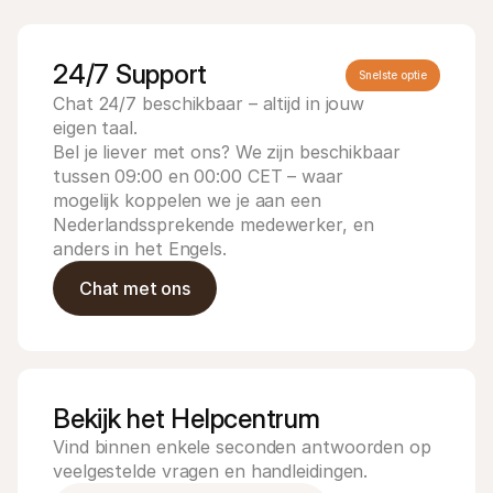
24/7 Support
Snelste optie
Chat 24/7 beschikbaar – altijd in jouw
eigen taal.
Bel je liever met ons? We zijn beschikbaar
Technische documentatie
Mollie 
Portaal voor developers
Docu
tussen 09:00 en 00:00 CET – waar
Ontdek documentatie en updates voor developers
Verken
mogelijk koppelen we je aan een
Libraries
Statu
Nederlandssprekende medewerker, en
Integreer Mollie met kant-en-klare pakketten
Check 
anders in het Engels.
Discord community
Chan
Word lid van onze developer community
Blij o
Chat met ons
Over Mollie
Mollie
Prijzen
Inzic
Bekijk onze tarieven
Ontdek
voorui
Over ons
Succ
Maak kennis met ons verhaal en 
onze waarden
Ontdek
onder
Nieuws
Bekijk het Helpcentrum
Gids
Het laatste nieuws over Mollie
Downl
Vacatures
Vind binnen enkele seconden antwoorden op 
Kom werken bij Mollie. Ontdek de 
veelgestelde vragen en handleidingen.
vacatures!
Contact