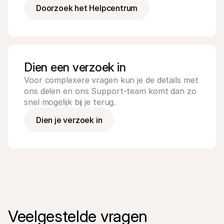
Voor consumenten
Doorzoek het Helpcentrum
Waarom zie je Mollie op je bankafschrift?
Voor Mollie-klanten
Neem contact op met Customer Support
Contact met sales
Ontdek hoe we jouw bedrijf kunnen helpen
Dien een verzoek in
Voor complexere vragen kun je de details met 
ons delen en ons Support-team komt dan zo 
snel mogelijk bij je terug.
Dien je verzoek in
Veelgestelde vragen