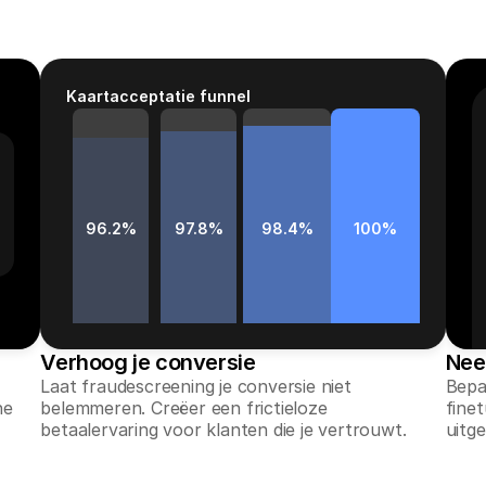
Kaartacceptatie funnel
96.2%
97.8%
98.4%
100%
Verhoog je conversie
Nee
Laat fraudescreening je conversie niet 
Bepaa
e 
belemmeren. Creëer een frictieloze 
finet
betaalervaring voor klanten die je vertrouwt.
uitge