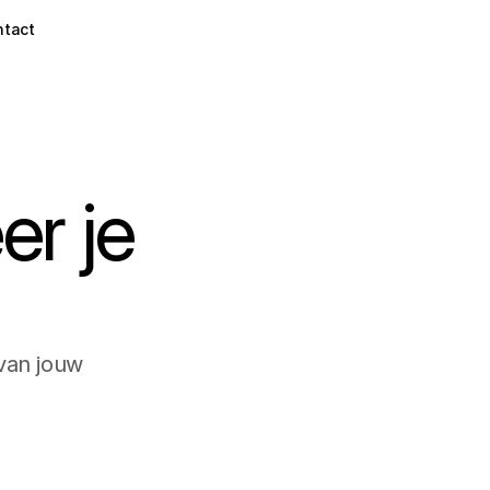
ntact
r je 
 van jouw