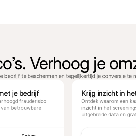
co’s. Verhoog je omz
bedrijf te beschermen en tegelijkertijd je conversie te 
et je bedrijf
Krijg inzicht in 
erhoogd frauderisico 
Ontdek waarom een kaar
 van betrouwbare 
inzicht in het screening
uitgebreide data en graf
Datum