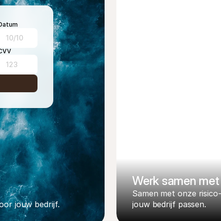
Datum
10/10
CVV
123
Werk samen met 
Samen met onze risico-ex
or jouw bedrijf.
jouw bedrijf passen. 