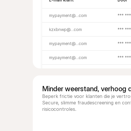
mypayment@…com
*** **
kzxbnwp@…com
*** **
mypayment@…com
*** **
mypayment@…com
*** **
mypayment@…com
*** **
mypayment@…com
*** **
Minder weerstand, verhoog d
Beperk frictie voor klanten die je vertr
mypayment@…com
*** **
Secure, slimme fraudescreening en conf
risicocontroles.
mypayment@…com
*** **
mypayment@…com
*** **