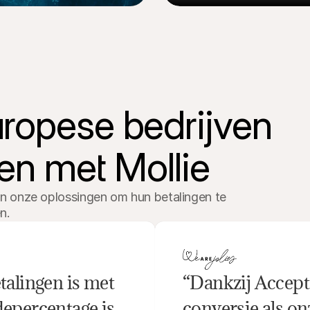
ropese bedrijven 
den met Mollie
 onze oplossingen om hun betalingen te 
n.
alingen is met 
“Dankzij Accepta
epercentage is 
conversie als onz