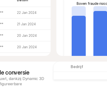
Boven fraude risico
***
22 Jan 2024
***
21 Jan 2024
***
20 Jan 2024
***
20 Jan 2024
***
22 Aug 2023
Bedrijf
***
22 Aug 2023
e conversie
ouwt, dankzij Dynamic 3D 
***
22 Aug 2023
3DS-authenticatie percen
igureerbare 
87.5%
1,270 / 1,452
***
22 Aug 2023
600
400
200
200
200
***
22 Aug 2023