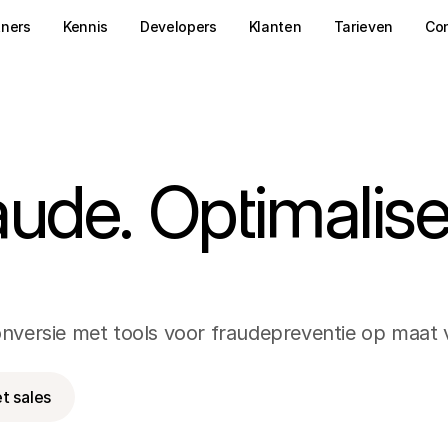
tners
Kennis
Developers
Klanten
Tarieven
Co
ude. Optimalisee
conversie met tools voor fraudepreventie op maat
t sales