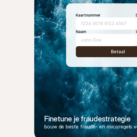
Kaartnummer
1234 5678 9123 4567
Naam
John Doe
Betaal
Finetune je fraudestrategie 
bouw de beste fraude- en risicoregels vo