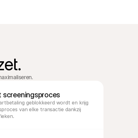
200
et.
maximaliseren. 
het screeningsproces
tbetaling geblokkeerd wordt en krijg 
sproces van elke transactie dankzij 
ieken. 