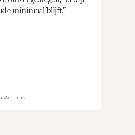
ude minimaal blijft.”
, We are Jolies