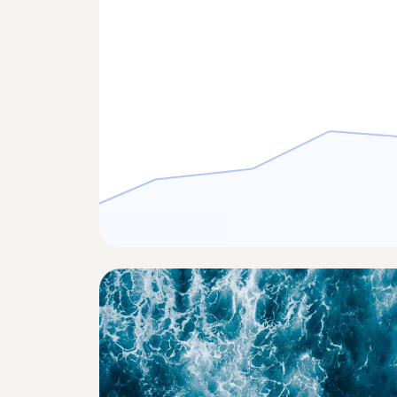
mypayment@…com
*** **