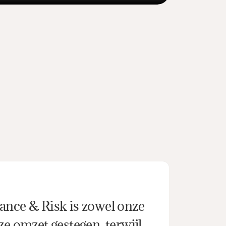
nce & Risk is zowel onze 
e omzet gestegen, terwijl 