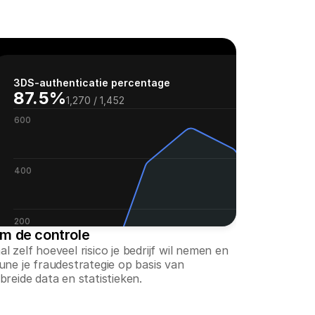
3DS-authenticatie percentage
87.5%
1,270 / 1,452
600
400
200
m de controle
l zelf hoeveel risico je bedrijf wil nemen en 
une je fraudestrategie op basis van 
200
breide data en statistieken.