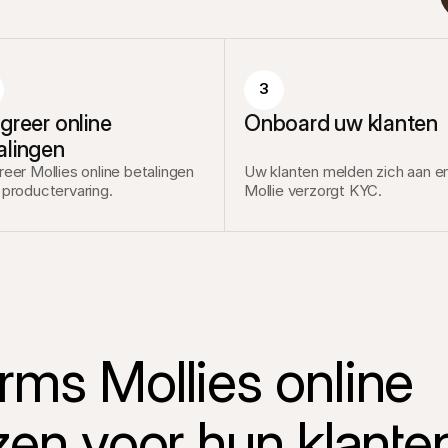
3
greer online 
Onboard uw klanten
alingen
reer Mollies online betalingen 
Uw klanten melden zich aan en
 productervaring.
Mollie verzorgt KYC.
ms Mollies online 
zen voor hun klante