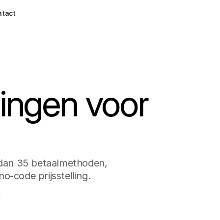
ntact
lingen voor
 dan 35 betaalmethoden, 
o-code prijsstelling.
Travelbas
Schotland 
€560,