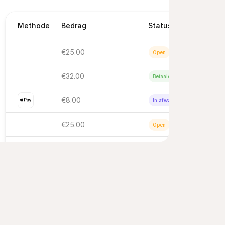
Methode
Bedrag
Status
€25.00
Open
€32.00
Betaald
€8.00
In afwachting
€25.00
Open
€16,00
Open