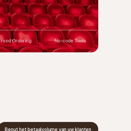
Food Ordering
No-code Tools
Benut het betaalvolume van uw klanten