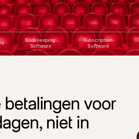
Bookkeeping 
Subscription 
re
Software
Software
 betalingen voor 
agen, niet in 