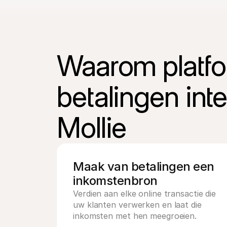
Waarom platfor
betalingen int
Mollie
Maak van betalingen een 
inkomstenbron
Verdien aan elke online transactie die 
uw klanten verwerken en laat die 
inkomsten met hen meegroeien.