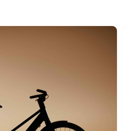
Creditcard en debe
PayPal
Klarna
Bancontact
Secure payments