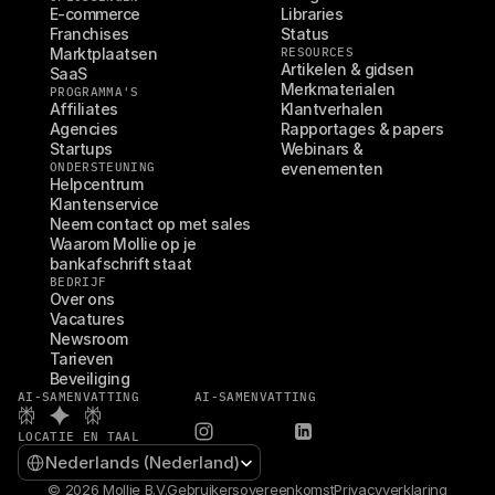
E-commerce
Libraries
Franchises
Status
Marktplaatsen
RESOURCES
Artikelen & gidsen
SaaS
Merkmaterialen
PROGRAMMA'S
Affiliates
Klantverhalen
Agencies
Rapportages & papers
Startups
Webinars & 
ONDERSTEUNING
evenementen
Helpcentrum
Klantenservice
Neem contact op met sales
Waarom Mollie op je 
bankafschrift staat
BEDRIJF
Over ons
Vacatures
Newsroom
Tarieven
Beveiliging
AI-SAMENVATTING
AI-SAMENVATTING
LOCATIE EN TAAL
Select Language
Nederlands (Nederland)
© 2026 Mollie B.V.
Gebruikersovereenkomst
Privacyverklaring