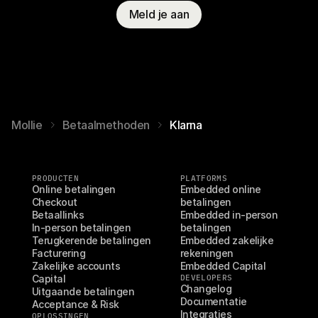
Meld je aan
Mollie
Betaalmethoden
Klarna
PRODUCTEN
PLATFORMS
Online betalingen
Embedded online 
Checkout
betalingen
Betaallinks
Embedded in-person 
In-person betalingen
betalingen
Terugkerende betalingen
Embedded zakelijke 
Facturering
rekeningen
Zakelijke accounts
Embedded Capital
Capital
DEVELOPERS
Changelog
Uitgaande betalingen
Documentatie
Acceptance & Risk
Integraties
OPLOSSINGEN