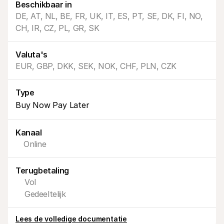
Beschikbaar in
DE, AT, NL, BE, FR, UK, IT, ES, PT, SE, DK, FI, NO, 
CH, IR, CZ, PL, GR, SK
Valuta's
EUR, GBP, DKK, SEK, NOK, CHF, PLN, CZK
Technische documentatie
Mollie 
Portaal voor developers
Docu
Ontdek documentatie en updates voor developers
Verken
Type
Libraries
Statu
Buy Now Pay Later
Integreer Mollie met kant-en-klare pakketten
Check 
Discord community
Chan
Word lid van onze developer community
Blij o
Over Mollie
Mollie
Kanaal
Prijzen
Inzic
Online
Bekijk onze tarieven
Ontdek
voorui
Over ons
Succ
Maak kennis met ons verhaal en 
Terugbetaling
onze waarden
Ontdek
onder
Nieuws
Vol
Gids
Het laatste nieuws over Mollie
Gedeeltelijk
Downl
Vacatures
Kom werken bij Mollie. Ontdek de 
vacatures!
Lees de volledige documentatie
Contact