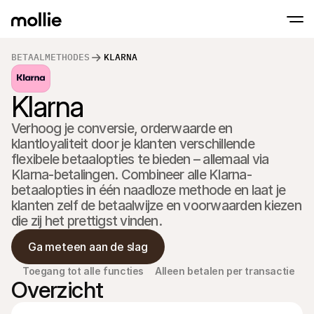
BETAALMETHODES
KLARNA
Betalingen
Klarna
Online betalingen
Tap to Pay op iPhone
Meer weten
Ontvang en beheer onl
Accepteer contactloze betalingen op je iP
betalingen
Verhoog je conversie, orderwaarde en 
In-person betaling
klantloyaliteit door je klanten verschillende 
Ontvang betalingen vi
en andere apparaten
flexibele betaalopties te bieden – allemaal via 
Checkout
Klarna-betalingen. Combineer alle Klarna-
Optimaliseer je check
betaalopties in één naadloze methode en laat je 
meer conversie
Recurring betaling
klanten zelf de betaalwijze en voorwaarden kiezen 
Ontvang terugkerende
die zij het prettigst vinden.
en betalingen voor 
Acceptance & Risk
Ga meteen aan de slag
Voorkom fraude en opt
conversie
Toegang tot alle functies
Alleen betalen per transactie
Partners
Overzicht
Voor agencies
Voor
Maak kennis met het Agency-Partnerprogramma
Ontde