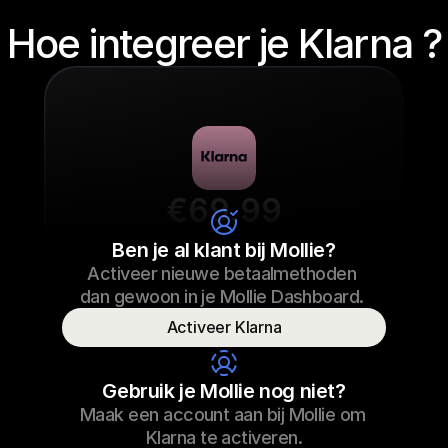
Hoe integreer je Klarna ?
€69.99
Sneaker laces
Ben je al klant bij Mollie?
Activeer nieuwe betaalmethoden 
€69.99
Sneaker laces
23/09/2022 17:29
dan gewoon in je Mollie Dashboard.  
Paid
Activeer Klarna
Consumer name
T. Otter
Gebruik je Mollie nog niet?
Maak een account aan bij Mollie om 
Klarna te activeren.