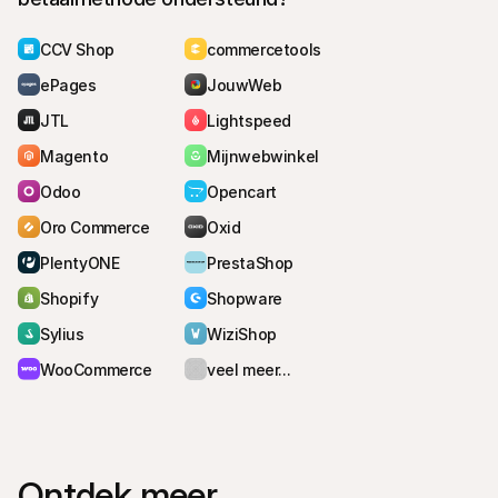
CCV Shop
commercetools
ePages
JouwWeb
JTL
Lightspeed
Magento
Mijnwebwinkel
Odoo
Opencart
Oro Commerce
Oxid
PlentyONE
PrestaShop
Shopify
Shopware
Sylius
WiziShop
WooCommerce
veel meer...
Ontdek meer 