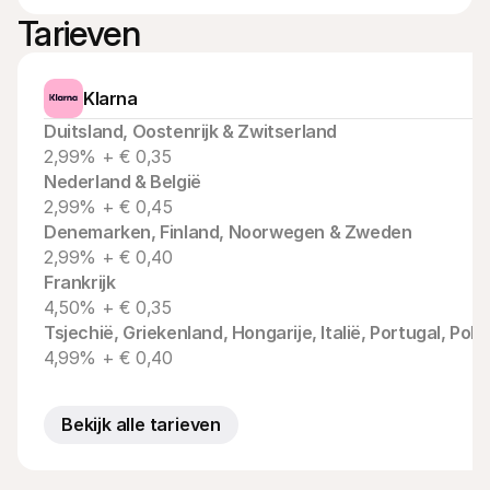
Voor consumenten
Tarieven
Waarom zie je Mollie op je bankafschrift?
Voor Mollie-klanten
Neem contact op met Customer Support
Contact met sales
Klarna
Ontdek hoe we jouw bedrijf kunnen helpen
Duitsland, Oostenrijk & Zwitserland
2,99% + € 0,35
Nederland & België
2,99% + € 0,45
Denemarken, Finland, Noorwegen & Zweden
2,99% + € 0,40
Frankrijk
4,50% + € 0,35
Tsjechië, Griekenland, Hongarije, Italië, Portugal, Po
4,99% + € 0,40
Bekijk alle tarieven