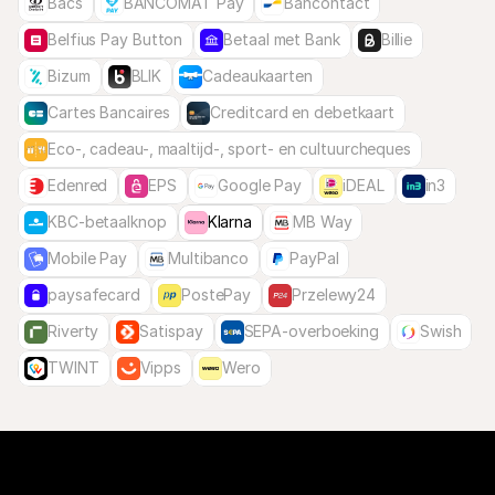
Bacs
BANCOMAT Pay
Bancontact
Belfius Pay Button
Betaal met Bank
Billie
Bizum
BLIK
Cadeaukaarten
Cartes Bancaires
Creditcard en debetkaart
Eco-, cadeau-, maaltijd-, sport- en cultuurcheques
Edenred
EPS
Google Pay
iDEAL
in3
KBC-betaalknop
Klarna
MB Way
Mobile Pay
Multibanco
PayPal
paysafecard
PostePay
Przelewy24
Riverty
Satispay
SEPA-overboeking
Swish
TWINT
Vipps
Wero