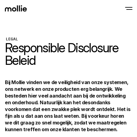
Betalingen
LEGAL
Responsible Disclosure 
Online betalingen
Tap to Pay op iPhone
Meer weten
Ontvang en beheer onl
Accepteer contactloze betalingen op je iP
betalingen
Beleid
In-person betaling
Ontvang betalingen vi
en andere apparaten
Checkout
Optimaliseer je check
Bij Mollie vinden we de veiligheid van onze systemen, 
meer conversie
ons netwerk en onze producten erg belangrijk. We 
Recurring betaling
Ontvang terugkerende
besteden hier veel aandacht aan bij de ontwikkeling 
en betalingen voor 
en onderhoud. Natuurlijk kan het desondanks 
Acceptance & Risk
voorkomen dat een zwakke plek wordt ontdekt. Het is 
Voorkom fraude en opt
conversie
fijn als u dat aan ons laat weten. Bij voorkeur horen 
Partners
we dit graag zo snel mogelijk, zodat we maatregelen 
Voor agencies
Voor
kunnen treffen om onze klanten te beschermen.
Maak kennis met het Agency-Partnerprogramma
Ontde