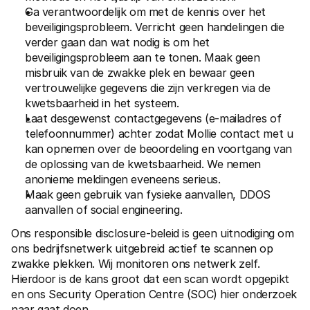
Voor consumenten
Ga verantwoordelijk om met de kennis over het 
Waarom zie je Mollie op je bankafschrift?
beveiligingsprobleem. Verricht geen handelingen die 
Voor Mollie-klanten
verder gaan dan wat nodig is om het 
Neem contact op met Customer Support
beveiligingsprobleem aan te tonen. Maak geen 
Contact met sales
Ontdek hoe we jouw bedrijf kunnen helpen
misbruik van de zwakke plek en bewaar geen 
vertrouwelijke gegevens die zijn verkregen via de 
kwetsbaarheid in het systeem.
Laat desgewenst contactgegevens (e-mailadres of 
telefoonnummer) achter zodat Mollie contact met u 
kan opnemen over de beoordeling en voortgang van 
de oplossing van de kwetsbaarheid. We nemen 
anonieme meldingen eveneens serieus.
Maak geen gebruik van fysieke aanvallen, DDOS 
aanvallen of social engineering.
Ons responsible disclosure-beleid is geen uitnodiging om 
ons bedrijfsnetwerk uitgebreid actief te scannen op 
zwakke plekken. Wij monitoren ons netwerk zelf. 
Hierdoor is de kans groot dat een scan wordt opgepikt 
en ons Security Operation Centre (SOC) hier onderzoek 
naar gaat doen.