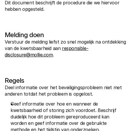
Dit document beschrijft de procedure die we hiervoor 
hebben opgesteld.
Melding doen
Verstuur de melding liefst zo snel mogelijk na ontdekking 
Technische documentatie
Mollie 
Portaal voor developers
Docu
van de kwetsbaarheid aan 
responsible-
Ontdek documentatie en updates voor developers
Verken
disclosure@mollie.com
.
Libraries
Statu
Integreer Mollie met kant-en-klare pakketten
Check 
Discord community
Chan
Word lid van onze developer community
Blij o
Over Mollie
Mollie
Regels
Prijzen
Inzic
Bekijk onze tarieven
Ontdek
Deel informatie over het beveiligingsprobleem niet met 
voorui
Over ons
anderen totdat het probleem is opgelost.
Succ
Maak kennis met ons verhaal en 
onze waarden
Ontdek
Geef informatie over hoe en wanneer de 
onder
Nieuws
kwetsbaarheid of storing zich voordoet. Beschrijf 
Gids
Het laatste nieuws over Mollie
Downl
Vacatures
duidelijk hoe dit probleem gereproduceerd kan 
Kom werken bij Mollie. Ontdek de 
worden en geef informatie over de gebruikte 
vacatures!
methode en het tijdstip van onderzoeken.
Contact