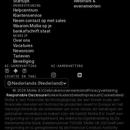
Startups
Webinars & 
ONDERSTEUNING
evenementen
Helpcentrum
Klantenservice
Neem contact op met sales
Waarom Mollie op je 
bankafschrift staat
BEDRIJF
Over ons
Vacatures
Newsroom
Tarieven
Beveiliging
AI-SAMENVATTING
AI-SAMENVATTING
LOCATIE EN TAAL
Select Language
Nederlands (Nederland)
© 2026 Mollie B.V.
Gebruikersovereenkomst
Privacyverklaring
Responsible Disclosure
Klokkenluidersbeleid
Impressum
Cookiebeleid
Mollie is een financiële technologiegroep die een breed scala aan 
financiële diensten en technische producten levert in Europa en het 
Verenigd Koninkrijk als onderdeel van onze missie om betalingen en 
geldzaken moeiteloos te maken voor elk bedrijf. Mollie B.V. heeft een 
vergunning en is geregistreerd als elektronischgeldinstelling bij De 
Nederlandsche Bank (relatienummer: F0038). Mollie UK Ltd heeft een 
vergunning en is geregistreerd bij de Financial Conduct Authority 