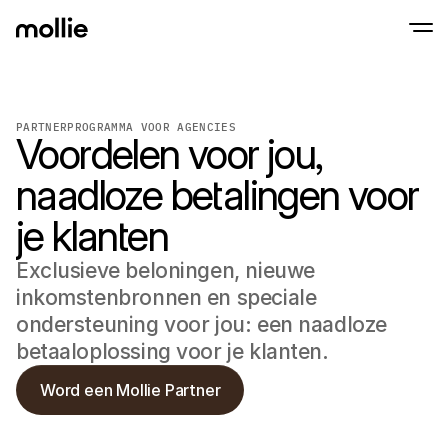
Betalingen
PARTNERPROGRAMMA VOOR AGENCIES
Voordelen voor jou,
Online betalingen
Tap to Pay op iPhone
Meer weten
Ontvang en beheer onl
Accepteer contactloze betalingen op je iP
betalingen
naadloze betalingen voor
In-person betaling
Ontvang betalingen vi
je klanten
en andere apparaten
Checkout
Optimaliseer je check
Exclusieve beloningen, nieuwe
meer conversie
Recurring betaling
inkomstenbronnen en speciale
Ontvang terugkerende
ondersteuning voor jou: een naadloze
en betalingen voor 
Acceptance & Risk
betaaloplossing voor je klanten.
Voorkom fraude en opt
conversie
Word een Mollie Partner
Partners
Voor agencies
Voor
Maak kennis met het Agency-Partnerprogramma
Ontde