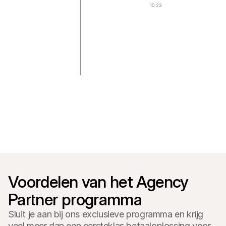
10:23
Voor consumenten
mollie
Waarom zie je Mollie op je bankafschrift?
Voor Mollie-klanten
Neem contact op met Customer Support
Contact met sales
Ontdek hoe we jouw bedrijf kunnen helpen
Voordelen van het Agency 
Partner programma
Sluit je aan bij ons exclusieve programma en krijg
veel meer dan een eersteklas betaaloplossing voor