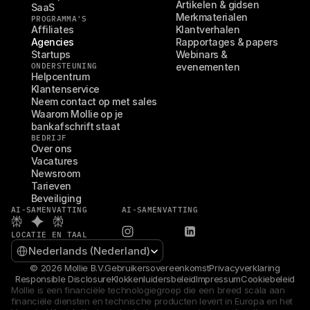
Artikelen & gidsen
SaaS
Merkmaterialen
PROGRAMMA'S
Affiliates
Klantverhalen
Agencies
Rapportages & papers
Startups
Webinars & 
ONDERSTEUNING
evenementen
Helpcentrum
Klantenservice
Neem contact op met sales
Waarom Mollie op je 
bankafschrift staat
BEDRIJF
Over ons
Vacatures
Newsroom
Tarieven
Beveiliging
AI-SAMENVATTING
AI-SAMENVATTING
LOCATIE EN TAAL
Select Language
Nederlands (Nederland)
© 2026 Mollie B.V.
Gebruikersovereenkomst
Privacyverklaring
Responsible Disclosure
Klokkenluidersbeleid
Impressum
Cookiebeleid
Mollie is een financiële technologiegroep die een breed scala aan 
financiële diensten en technische producten levert in Europa en het 