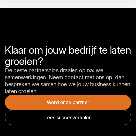
Wat zijn de daadwerkelijke voordelen om een 
Mollie Agency Partner te worden?
Hoe verwijs ik een klant naar Mollie?
Klaar om jouw bedrijf te laten 
groeien?
Krijgen mijn klanten ondersteuning?
De beste partnerships draaien op nauwe 
samenwerkingen. Neem contact met ons op, dan 
Wat als ik meer vragen heb of hulp nodig heb?
bespreken we samen hoe we jouw business kunnen 
laten groeien.
Word onze partner
Lees succesverhalen