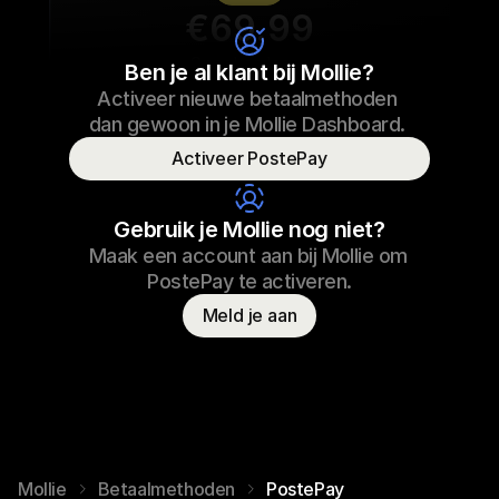
€69.99
Sneaker laces
Ben je al klant bij Mollie?
Activeer nieuwe betaalmethoden 
€69.99
Sneaker laces
23/09/2022 17:29
dan gewoon in je Mollie Dashboard.  
Paid
Activeer PostePay
Consumer name
T. Otter
Gebruik je Mollie nog niet?
Maak een account aan bij Mollie om 
PostePay te activeren.
Meld je aan
Mollie
Betaalmethoden
PostePay