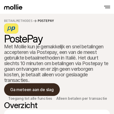
BETAALMETHODES
POSTEPAY
Betalingen
PostePay
Online betalingen
Tap to Pay op iPhone
Meer weten
Ontvang en beheer onl
Accepteer contactloze betalingen op je iP
betalingen
Met Mollie kun je gemakkelijk en snel betalingen 
In-person betaling
accepteren via Postepay, een van de meest 
Ontvang betalingen vi
en andere apparaten
gebruikte betaalmethoden in Italië. Het duurt 
Checkout
slechts 10 minuten om betalingen via Postepay te 
Optimaliseer je check
gaan ontvangen en er zijn geen verborgen 
meer conversie
Recurring betaling
kosten, je betaalt alleen voor geslaagde 
Ontvang terugkerende
transacties.
en betalingen voor 
Acceptance & Risk
Ga meteen aan de slag
Voorkom fraude en opt
conversie
Toegang tot alle functies
Alleen betalen per transactie
Partners
Overzicht
Voor agencies
Voor
Maak kennis met het Agency-Partnerprogramma
Ontde