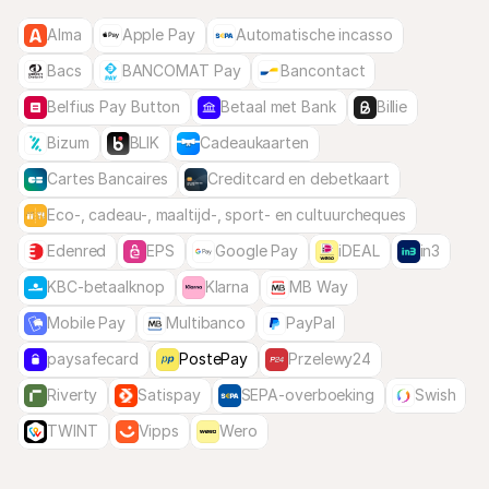
Alma
Apple Pay
Automatische incasso
Bacs
BANCOMAT Pay
Bancontact
Belfius Pay Button
Betaal met Bank
Billie
Bizum
BLIK
Cadeaukaarten
Cartes Bancaires
Creditcard en debetkaart
Eco-, cadeau-, maaltijd-, sport- en cultuurcheques
Edenred
EPS
Google Pay
iDEAL
in3
KBC-betaalknop
Klarna
MB Way
Mobile Pay
Multibanco
PayPal
paysafecard
PostePay
Przelewy24
Riverty
Satispay
SEPA-overboeking
Swish
TWINT
Vipps
Wero