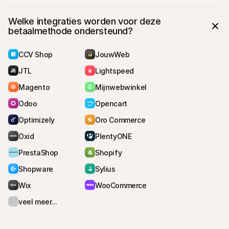
Welke integraties worden voor deze 
betaalmethode ondersteund?
CCV Shop
JouwWeb
JTL
Lightspeed
Magento
Mijnwebwinkel
Odoo
Opencart
Optimizely
Oro Commerce
Oxid
PlentyONE
PrestaShop
Shopify
Shopware
Sylius
Wix
WooCommerce
veel meer...