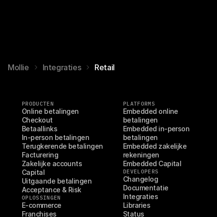
Mollie
Integraties
Retail
PRODUCTEN
PLATFORMS
Online betalingen
Embedded online 
Checkout
betalingen
Betaallinks
Embedded in-person 
In-person betalingen
betalingen
Terugkerende betalingen
Embedded zakelijke 
Facturering
rekeningen
Zakelijke accounts
Embedded Capital
Capital
DEVELOPERS
Changelog
Uitgaande betalingen
Documentatie
Acceptance & Risk
Integraties
OPLOSSINGEN
E-commerce
Libraries
Franchises
Status