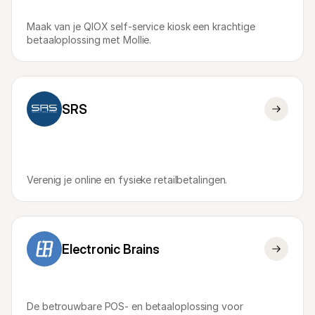
Voor consumenten
Waarom zie je Mollie op je bankafschrift?
Maak van je QIOX self-service kiosk een krachtige 
Voor Mollie-klanten
betaaloplossing met Mollie.
Neem contact op met Customer Support
Contact met sales
Ontdek hoe we jouw bedrijf kunnen helpen
SRS
Verenig je online en fysieke retailbetalingen.
Electronic Brains
De betrouwbare POS- en betaaloplossing voor 