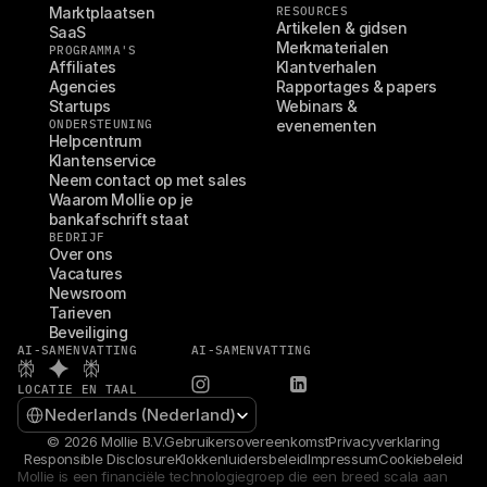
Marktplaatsen
RESOURCES
Artikelen & gidsen
SaaS
Merkmaterialen
PROGRAMMA'S
Affiliates
Klantverhalen
Agencies
Rapportages & papers
Startups
Webinars & 
ONDERSTEUNING
evenementen
Helpcentrum
Klantenservice
Neem contact op met sales
Waarom Mollie op je 
bankafschrift staat
BEDRIJF
Over ons
Vacatures
Newsroom
Tarieven
Beveiliging
AI-SAMENVATTING
AI-SAMENVATTING
LOCATIE EN TAAL
Select Language
Nederlands (Nederland)
© 2026 Mollie B.V.
Gebruikersovereenkomst
Privacyverklaring
Responsible Disclosure
Klokkenluidersbeleid
Impressum
Cookiebeleid
Mollie is een financiële technologiegroep die een breed scala aan 