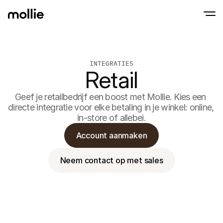
Betalingen
INTEGRATIES
Online betalingen
Retail
Tap to Pay op iPhone
Meer weten
Ontvang en beheer onl
Accepteer contactloze betalingen op je iP
betalingen
In-person betaling
Geef je retailbedrijf een boost met Mollie. Kies een 
Ontvang betalingen vi
directe integratie voor elke betaling in je winkel: online, 
en andere apparaten
in-store of allebei.
Checkout
Optimaliseer je check
Account aanmaken
meer conversie
Recurring betaling
Ontvang terugkerende
Neem contact op met sales
en betalingen voor 
Acceptance & Risk
Voorkom fraude en opt
conversie
Partners
Voor agencies
Voor
Maak kennis met het Agency-Partnerprogramma
Ontde