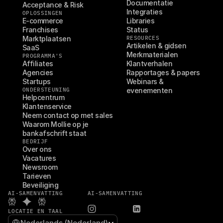
Documentatie
Acceptance & Risk
Integraties
OPLOSSINGEN
E-commerce
Libraries
Franchises
Status
Marktplaatsen
RESOURCES
Artikelen & gidsen
SaaS
Merkmaterialen
PROGRAMMA'S
Affiliates
Klantverhalen
Agencies
Rapportages & papers
Startups
Webinars & 
ONDERSTEUNING
evenementen
Helpcentrum
Klantenservice
Neem contact op met sales
Waarom Mollie op je 
bankafschrift staat
BEDRIJF
Over ons
Vacatures
Newsroom
Tarieven
Beveiliging
AI-SAMENVATTING
AI-SAMENVATTING
LOCATIE EN TAAL
Select Language
Nederlands (Nederland)