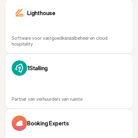
Voor consumenten
Waarom zie je Mollie op je bankafschrift?
Lighthouse
Voor Mollie-klanten
Neem contact op met Customer Support
Contact met sales
Ontdek hoe we jouw bedrijf kunnen helpen
Software voor vastgoedkanaalbeheer en cloud 
hospitality
1Stalling
Partner van verhuurders van ruimte
Booking Experts