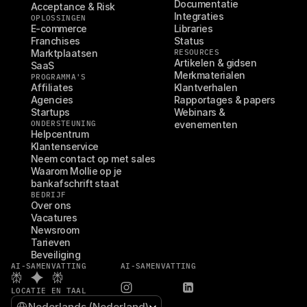
Documentatie
Acceptance & Risk
Integraties
OPLOSSINGEN
E-commerce
Libraries
Franchises
Status
Marktplaatsen
RESOURCES
Artikelen & gidsen
SaaS
Merkmaterialen
PROGRAMMA'S
Affiliates
Klantverhalen
Agencies
Rapportages & papers
Startups
Webinars & 
ONDERSTEUNING
evenementen
Helpcentrum
Klantenservice
Neem contact op met sales
Waarom Mollie op je 
bankafschrift staat
BEDRIJF
Over ons
Vacatures
Newsroom
Tarieven
Beveiliging
AI-SAMENVATTING
AI-SAMENVATTING
LOCATIE EN TAAL
Select Language
Nederlands (Nederland)