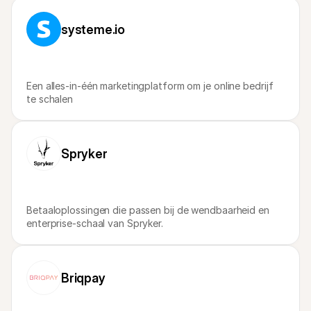
Voor consumenten
Waarom zie je Mollie op je bankafschrift?
systeme.io
Voor Mollie-klanten
Neem contact op met Customer Support
Contact met sales
Ontdek hoe we jouw bedrijf kunnen helpen
Een alles-in-één marketingplatform om je online bedrijf 
te schalen
Spryker
Betaaloplossingen die passen bij de wendbaarheid en 
enterprise-schaal van Spryker.
Briqpay