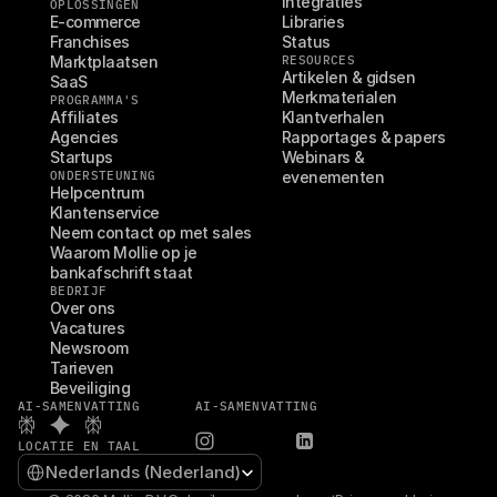
Integraties
OPLOSSINGEN
E-commerce
Libraries
Franchises
Status
Marktplaatsen
RESOURCES
Artikelen & gidsen
SaaS
Merkmaterialen
PROGRAMMA'S
Affiliates
Klantverhalen
Agencies
Rapportages & papers
Startups
Webinars & 
ONDERSTEUNING
evenementen
Helpcentrum
Klantenservice
Neem contact op met sales
Waarom Mollie op je 
bankafschrift staat
BEDRIJF
Over ons
Vacatures
Newsroom
Tarieven
Beveiliging
AI-SAMENVATTING
AI-SAMENVATTING
LOCATIE EN TAAL
Select Language
Nederlands (Nederland)