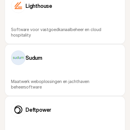
Voor consumenten
Lighthouse
Waarom zie je Mollie op je bankafschrift?
Voor Mollie-klanten
Neem contact op met Customer Support
Contact met sales
Software voor vastgoedkanaalbeheer en cloud 
Ontdek hoe we jouw bedrijf kunnen helpen
hospitality
Sudum
Maatwerk weboplossingen en jachthaven 
beheersoftware
Deftpower