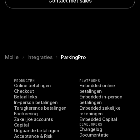
Contact met sales
Mollie
Integraties
ParkingPro
PRODUCTEN
PLATFORMS
Online betalingen
Embedded online 
Checkout
betalingen
Betaallinks
Embedded in-person 
In-person betalingen
betalingen
Terugkerende betalingen
Embedded zakelijke 
Facturering
rekeningen
Zakelijke accounts
Embedded Capital
Capital
DEVELOPERS
Changelog
Uitgaande betalingen
Documentatie
Acceptance & Risk