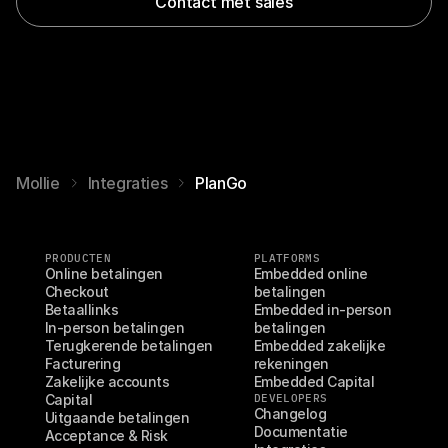
Contact met sales
Mollie
Integraties
PlanGo
PRODUCTEN
PLATFORMS
Online betalingen
Embedded online 
Checkout
betalingen
Betaallinks
Embedded in-person 
In-person betalingen
betalingen
Terugkerende betalingen
Embedded zakelijke 
Facturering
rekeningen
Zakelijke accounts
Embedded Capital
Capital
DEVELOPERS
Changelog
Uitgaande betalingen
Documentatie
Acceptance & Risk