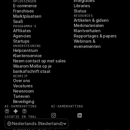
Integraties
OPLOSSINGEN
E-commerce
Libraries
Franchises
Status
Marktplaatsen
RESOURCES
Artikelen & gidsen
SaaS
Merkmaterialen
PROGRAMMA'S
Affiliates
Klantverhalen
Agencies
Rapportages & papers
Startups
Webinars & 
ONDERSTEUNING
evenementen
Helpcentrum
Klantenservice
Neem contact op met sales
Waarom Mollie op je 
bankafschrift staat
BEDRIJF
Over ons
Vacatures
Newsroom
Tarieven
Beveiliging
AI-SAMENVATTING
AI-SAMENVATTING
LOCATIE EN TAAL
Select Language
Nederlands (Nederland)