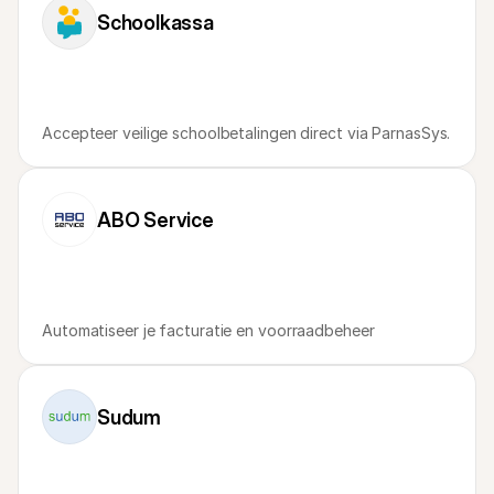
Voor consumenten
Schoolkassa
Waarom zie je Mollie op je bankafschrift?
Voor Mollie-klanten
Neem contact op met Customer Support
Contact met sales
Ontdek hoe we jouw bedrijf kunnen helpen
Accepteer veilige schoolbetalingen direct via ParnasSys.
ABO Service
Automatiseer je facturatie en voorraadbeheer
Sudum