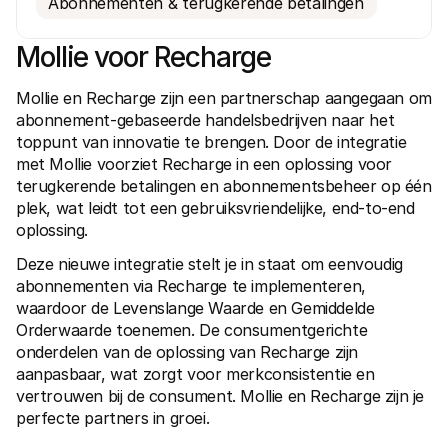
Abonnementen & terugkerende betalingen
Mollie voor Recharge
Mollie en Recharge zijn een partnerschap aangegaan om 
abonnement-gebaseerde handelsbedrijven naar het 
toppunt van innovatie te brengen. Door de integratie 
Technische documentatie
Mollie 
Portaal voor developers
Docu
met Mollie voorziet Recharge in een oplossing voor 
Ontdek documentatie en updates voor developers
Verken
terugkerende betalingen en abonnementsbeheer op één 
Libraries
Statu
plek, wat leidt tot een gebruiksvriendelijke, end-to-end 
Integreer Mollie met kant-en-klare pakketten
Check 
Discord community
Chan
oplossing.
Word lid van onze developer community
Blij o
Over Mollie
Mollie
Deze nieuwe integratie stelt je in staat om eenvoudig 
Prijzen
Inzic
abonnementen via Recharge te implementeren, 
Bekijk onze tarieven
Ontdek
waardoor de Levenslange Waarde en Gemiddelde 
voorui
Over ons
Succ
Orderwaarde toenemen. De consumentgerichte 
Maak kennis met ons verhaal en 
onze waarden
Ontdek
onderdelen van de oplossing van Recharge zijn 
onder
Nieuws
aanpasbaar, wat zorgt voor merkconsistentie en 
Gids
Het laatste nieuws over Mollie
vertrouwen bij de consument. Mollie en Recharge zijn je 
Downl
Vacatures
Kom werken bij Mollie. Ontdek de 
perfecte partners in groei.
vacatures!
Contact