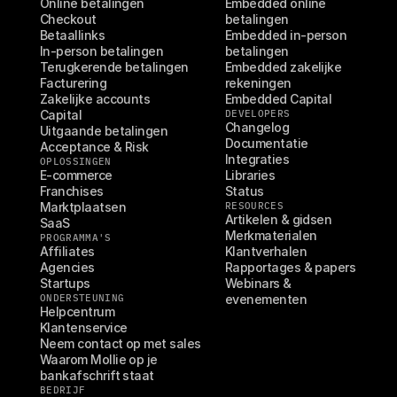
Online betalingen
Embedded online 
Checkout
betalingen
Betaallinks
Embedded in-person 
In-person betalingen
betalingen
Terugkerende betalingen
Embedded zakelijke 
Facturering
rekeningen
Zakelijke accounts
Embedded Capital
Capital
DEVELOPERS
Changelog
Uitgaande betalingen
Documentatie
Acceptance & Risk
Integraties
OPLOSSINGEN
E-commerce
Libraries
Franchises
Status
Marktplaatsen
RESOURCES
Artikelen & gidsen
SaaS
Merkmaterialen
PROGRAMMA'S
Affiliates
Klantverhalen
Agencies
Rapportages & papers
Startups
Webinars & 
ONDERSTEUNING
evenementen
Helpcentrum
Klantenservice
Neem contact op met sales
Waarom Mollie op je 
bankafschrift staat
BEDRIJF