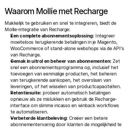
Voor consumenten
Waarom Mollie met Recharge
Waarom zie je Mollie op je bankafschrift?
Voor Mollie-klanten
Neem contact op met Customer Support
Makkelijk te gebruiken en snel te integreren, biedt de 
Contact met sales
Mollie-integratie van Recharge:
Ontdek hoe we jouw bedrijf kunnen helpen
Een complete abonnementsoplossing:
 Integreer 
moeiteloos terugkerende betalingen in je Magento, 
WooCommerce of stand-alone webshops via de API's 
van Recharge.
Gemak in uitrol en beheer van abonnementen:
 Zet 
snel een abonnementsprogramma op, inclusief het 
toevoegen van eenmalige producten, het beheren 
van terugkerende aankopen, het overslaan van 
leveringen, of het wisselen van productcapaciteiten.
Retentiesuite:
 probeer automatisch betalingen 
opnieuw als ze mislukken en gebruik de Recharge-
interface om slimme incasso en winback workflows 
te automatiseren.
Verbeterde klantbeleving:
 Creëer een betere 
abonnementervaring door klanten de mogelijkheid te 