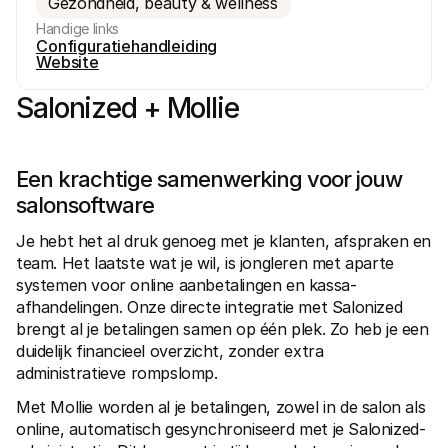
Gezondheid, beauty & wellness
Handige links
Configuratiehandleiding
Website
Salonized + Mollie
Technische documentatie
Mollie 
Portaal voor developers
Docu
Een krachtige samenwerking voor jouw 
Ontdek documentatie en updates voor developers
Verken
Libraries
Statu
salonsoftware
Integreer Mollie met kant-en-klare pakketten
Check 
Discord community
Chan
Je hebt het al druk genoeg met je klanten, afspraken en 
Word lid van onze developer community
Blij o
team. Het laatste wat je wil, is jongleren met aparte 
Over Mollie
Mollie
Prijzen
Inzic
systemen voor online aanbetalingen en kassa-
Bekijk onze tarieven
Ontdek
afhandelingen. Onze directe integratie met Salonized 
voorui
Over ons
Succ
brengt al je betalingen samen op één plek. Zo heb je een 
Maak kennis met ons verhaal en 
onze waarden
Ontdek
duidelijk financieel overzicht, zonder extra 
onder
Nieuws
administratieve rompslomp.
Gids
Het laatste nieuws over Mollie
Downl
Vacatures
Met Mollie worden al je betalingen, zowel in de salon als 
Kom werken bij Mollie. Ontdek de 
online, automatisch gesynchroniseerd met je Salonized-
vacatures!
Contact