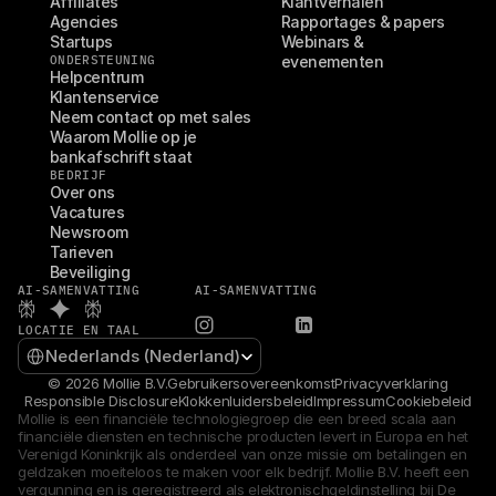
Affiliates
Klantverhalen
Agencies
Rapportages & papers
Startups
Webinars & 
ONDERSTEUNING
evenementen
Helpcentrum
Klantenservice
Neem contact op met sales
Waarom Mollie op je 
bankafschrift staat
BEDRIJF
Over ons
Vacatures
Newsroom
Tarieven
Beveiliging
AI-SAMENVATTING
AI-SAMENVATTING
LOCATIE EN TAAL
Select Language
Nederlands (Nederland)
© 2026 Mollie B.V.
Gebruikersovereenkomst
Privacyverklaring
Responsible Disclosure
Klokkenluidersbeleid
Impressum
Cookiebeleid
Mollie is een financiële technologiegroep die een breed scala aan 
financiële diensten en technische producten levert in Europa en het 
Verenigd Koninkrijk als onderdeel van onze missie om betalingen en 
geldzaken moeiteloos te maken voor elk bedrijf. Mollie B.V. heeft een 
vergunning en is geregistreerd als elektronischgeldinstelling bij De 