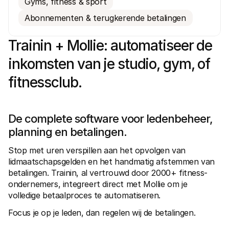
Gyms, fitness & sport
Abonnementen & terugkerende betalingen
Trainin + Mollie: automatiseer de 
inkomsten van je studio, gym, of 
Technische documentatie
Mollie 
fitnessclub.
Portaal voor developers
Docu
Ontdek documentatie en updates voor developers
Verken
Libraries
Statu
Integreer Mollie met kant-en-klare pakketten
Check 
Discord community
Chan
De complete software voor ledenbeheer, 
Word lid van onze developer community
Blij o
planning en betalingen.
Over Mollie
Mollie
Prijzen
Inzic
Stop met uren verspillen aan het opvolgen van 
Bekijk onze tarieven
Ontdek
voorui
Over ons
lidmaatschapsgelden en het handmatig afstemmen van 
Succ
Maak kennis met ons verhaal en 
betalingen. Trainin, al vertrouwd door 2000+ fitness-
onze waarden
Ontdek
ondernemers, integreert direct met Mollie om je 
onder
Nieuws
Gids
volledige betaalproces te automatiseren.
Het laatste nieuws over Mollie
Downl
Vacatures
Focus je op je leden, dan regelen wij de betalingen.
Kom werken bij Mollie. Ontdek de 
vacatures!
Contact