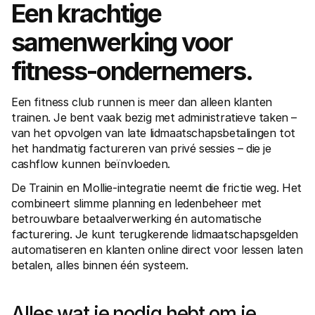
Een krachtige 
Voor consumenten
Waarom zie je Mollie op je bankafschrift?
samenwerking voor 
Voor Mollie-klanten
Neem contact op met Customer Support
Contact met sales
fitness-ondernemers.
Ontdek hoe we jouw bedrijf kunnen helpen
Een fitness club runnen is meer dan alleen klanten 
trainen. Je bent vaak bezig met administratieve taken – 
van het opvolgen van late lidmaatschapsbetalingen tot 
het handmatig factureren van privé sessies – die je 
cashflow kunnen beïnvloeden.
De Trainin en Mollie-integratie neemt die frictie weg. Het 
combineert slimme planning en ledenbeheer met 
betrouwbare betaalverwerking én automatische 
facturering. Je kunt terugkerende lidmaatschapsgelden 
automatiseren en klanten online direct voor lessen laten 
betalen, alles binnen één systeem.
Alles wat je nodig hebt om je 