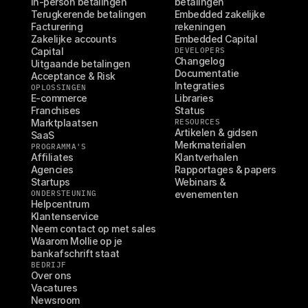
In-person betalingen
betalingen
Terugkerende betalingen
Embedded zakelijke 
Facturering
rekeningen
Zakelijke accounts
Embedded Capital
Capital
DEVELOPERS
Changelog
Uitgaande betalingen
Documentatie
Acceptance & Risk
Integraties
OPLOSSINGEN
E-commerce
Libraries
Franchises
Status
Marktplaatsen
RESOURCES
Artikelen & gidsen
SaaS
Merkmaterialen
PROGRAMMA'S
Affiliates
Klantverhalen
Agencies
Rapportages & papers
Startups
Webinars & 
ONDERSTEUNING
evenementen
Helpcentrum
Klantenservice
Neem contact op met sales
Waarom Mollie op je 
bankafschrift staat
BEDRIJF
Over ons
Vacatures
Newsroom