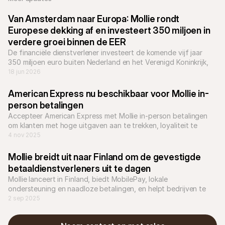
Van Amsterdam naar Europa: Mollie rondt 
Europese dekking af en investeert 350 miljoen in 
verdere groei binnen de EER 
De financiële dienstverlener investeert de komende vijf jaar 
350 miljoen euro buiten Nederland en het Verenigd Koninkrijk, 
om het lokale aanbod en teams nog verder uit te breiden
18 jun 2026
American Express nu beschikbaar voor Mollie in-
person betalingen
Accepteer American Express met Mollie in-person betalingen 
om klanten met hoge uitgaven aan te trekken, loyaliteit te 
vergroten en je omzet te laten groeien.
4 nov 2025
Mollie breidt uit naar Finland om de gevestigde 
betaaldienstverleners uit te dagen
Mollie lanceert in Finland, biedt MobilePay, lokale 
ondersteuning en naadloze betalingen, en helpt bedrijven te 
groeien met lokale oplossingen en snelle Europese uitbreiding.
2 sep 2025