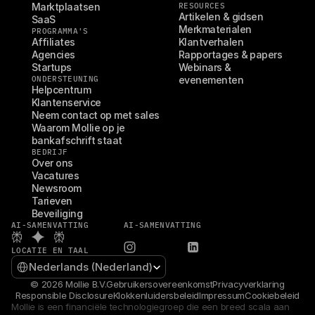
Marktplaatsen
RESOURCES
Artikelen & gidsen
SaaS
Merkmaterialen
PROGRAMMA'S
Affiliates
Klantverhalen
Agencies
Rapportages & papers
Startups
Webinars & 
ONDERSTEUNING
evenementen
Helpcentrum
Klantenservice
Neem contact op met sales
Waarom Mollie op je 
bankafschrift staat
BEDRIJF
Over ons
Vacatures
Newsroom
Tarieven
Beveiliging
AI-SAMENVATTING
AI-SAMENVATTING
LOCATIE EN TAAL
Select Language
Nederlands (Nederland)
© 2026 Mollie B.V.
Gebruikersovereenkomst
Privacyverklaring
Responsible Disclosure
Klokkenluidersbeleid
Impressum
Cookiebeleid
Mollie is een financiële technologiegroep die een breed scala aan 