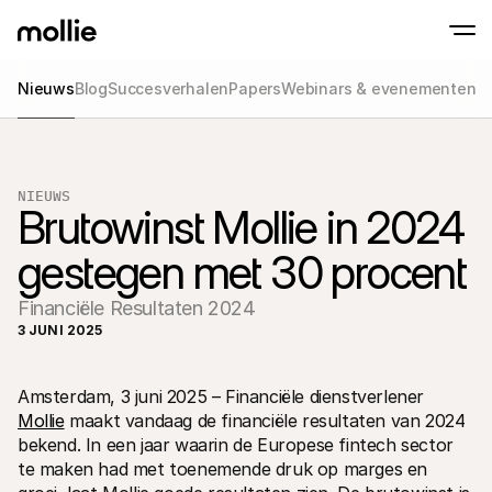
Nieuws
Blog
Succesverhalen
Papers
Webinars & evenementen
Betalingen
Online betalingen
Tap to Pay op iPhone
Meer weten
Ontvang en beheer onl
Accepteer contactloze betalingen op je iP
betalingen
NIEUWS
In-person betaling
Brutowinst Mollie in 2024 
Ontvang betalingen vi
en andere apparaten
gestegen met 30 procent
Checkout
Optimaliseer je check
meer conversie
Financiële Resultaten 2024
Recurring betaling
3 JUNI 2025
Ontvang terugkerende
en betalingen voor 
Acceptance & Risk
Voorkom fraude en opt
Amsterdam, 3 juni 2025 – Financiële dienstverlener 
conversie
Mollie
 maakt vandaag de financiële resultaten van 2024 
Partners
bekend. In een jaar waarin de Europese fintech sector  
Voor agencies
Voor
Maak kennis met het Agency-Partnerprogramma
Ontde
te maken had met toenemende druk op marges en 