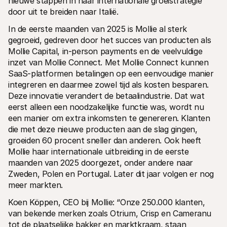
nieuwe stappen in haar internationale groeistrategie 
Voor consumenten
door uit te breiden naar Italië. 
Waarom zie je Mollie op je bankafschrift?
Voor Mollie-klanten
In de eerste maanden van 2025 is Mollie al sterk 
Neem contact op met Customer Support
gegroeid, gedreven door het succes van producten als 
Contact met sales
Mollie Capital, in-person payments en de veelvuldige 
Ontdek hoe we jouw bedrijf kunnen helpen
inzet van Mollie Connect. Met Mollie Connect kunnen 
SaaS-platformen betalingen op een eenvoudige manier 
integreren en daarmee zowel tijd als kosten besparen. 
Deze innovatie verandert de betaalindustrie. Dat wat 
eerst alleen een noodzakelijke functie was, wordt nu 
een manier om extra inkomsten te genereren. Klanten 
die met deze nieuwe producten aan de slag gingen, 
groeiden 60 procent sneller dan anderen. Ook heeft 
Mollie haar internationale uitbreiding in de eerste 
maanden van 2025 doorgezet, onder andere naar 
Zweden, Polen en Portugal. Later dit jaar volgen er nog 
meer markten. 
Koen Köppen, CEO bij Mollie: “Onze 250.000 klanten, 
van bekende merken zoals Otrium, Crisp en Cameranu 
tot de plaatselijke bakker en marktkraam, staan 