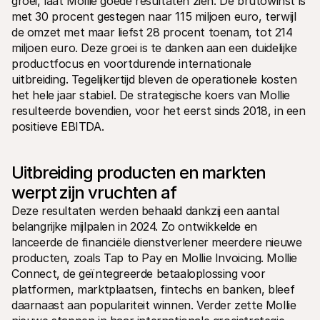
groei, laat Mollie goede resultaten zien. De brutowinst is 
met 30 procent gestegen naar 115 miljoen euro, terwijl 
de omzet met maar liefst 28 procent toenam, tot 214 
miljoen euro. Deze groei is te danken aan een duidelijke 
productfocus en voortdurende internationale 
uitbreiding. Tegelijkertijd bleven de operationele kosten 
het hele jaar stabiel. De strategische koers van Mollie 
Technische documentatie
Mollie 
resulteerde bovendien, voor het eerst sinds 2018, in een 
Portaal voor developers
Docu
positieve EBITDA.
Ontdek documentatie en updates voor developers
Verken
Libraries
Statu
Integreer Mollie met kant-en-klare pakketten
Check 
Discord community
Chan
Uitbreiding producten en markten 
Word lid van onze developer community
Blij o
Over Mollie
Mollie
werpt zijn vruchten af
Prijzen
Inzic
Deze resultaten werden behaald dankzij een aantal 
Bekijk onze tarieven
Ontdek
voorui
Over ons
belangrijke mijlpalen in 2024. Zo ontwikkelde en 
Succ
Maak kennis met ons verhaal en 
lanceerde de financiële dienstverlener meerdere nieuwe 
onze waarden
Ontdek
producten, zoals Tap to Pay en Mollie Invoicing. Mollie 
onder
Nieuws
Gids
Het laatste nieuws over Mollie
Connect, de geïntegreerde betaaloplossing voor 
Downl
Vacatures
platformen, marktplaatsen, fintechs en banken, bleef 
Kom werken bij Mollie. Ontdek de 
daarnaast aan populariteit winnen. Verder zette Mollie 
vacatures!
Contact