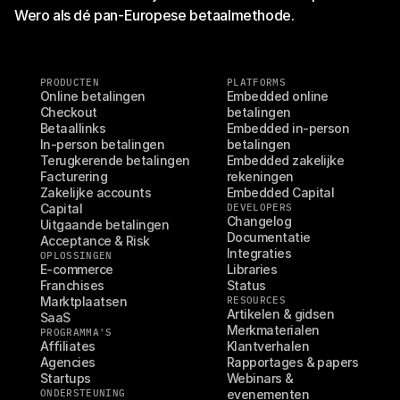
Wero als dé pan-Europese betaalmethode.
PRODUCTEN
PLATFORMS
Online betalingen
Embedded online 
Checkout
betalingen
Betaallinks
Embedded in-person 
In-person betalingen
betalingen
Terugkerende betalingen
Embedded zakelijke 
Facturering
rekeningen
Zakelijke accounts
Embedded Capital
Capital
DEVELOPERS
Changelog
Uitgaande betalingen
Documentatie
Acceptance & Risk
Integraties
OPLOSSINGEN
E-commerce
Libraries
Franchises
Status
Marktplaatsen
RESOURCES
Artikelen & gidsen
SaaS
Merkmaterialen
PROGRAMMA'S
Affiliates
Klantverhalen
Agencies
Rapportages & papers
Startups
Webinars & 
ONDERSTEUNING
evenementen