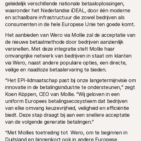
geleidelijk verschillende nationale betaaloplossingen, 
Voor consumenten
waaronder het Nederlandse iDEAL, door één moderne 
Waarom zie je Mollie op je bankafschrift?
Voor Mollie-klanten
en schaalbare infrastructuur die zowel bedrijven als 
Neem contact op met Customer Support
consumenten in de hele Europese Unie ten goede komt.
Contact met sales
Ontdek hoe we jouw bedrijf kunnen helpen
Het aanbieden van Wero via Mollie zal de acceptatie van 
de nieuwe betaalmethode door bedrijven aanzienlijk 
versnellen. Met deze integratie stelt Mollie haar 
omvangrijke netwerk van bedrijven in staat om klanten 
via Wero, naast andere populaire opties, een directe, 
veilige en naadloze betaalervaring te bieden.
“Het EPI-lidmaatschap past bij onze langetermijnvisie om 
innovatie in de betalingsindustrie te ondersteunen,” zegt 
Koen Köppen, CEO van Mollie. “Wij geloven in een 
uniform Europees betalingsecosysteem dat bedrijven 
van elke omvang keuzevrijheid, veiligheid en efficiëntie 
biedt. Deze stap draagt bij aan een snellere acceptatie 
van de volgende generatie betalingen.”
“Met Mollies toetreding tot  Wero, om te beginnen in 
Duitsland en binnenkort ook in andere Europese 