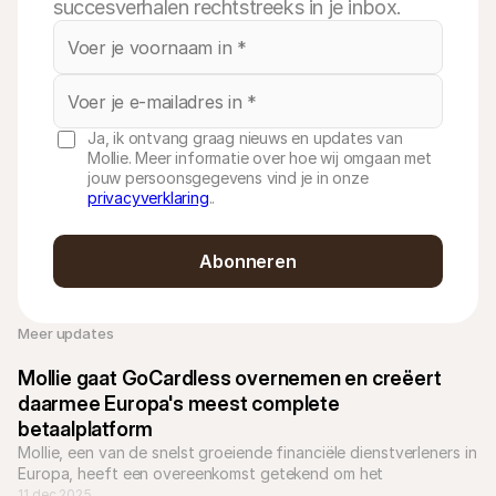
succesverhalen rechtstreeks in je inbox.
Ja, ik ontvang graag nieuws en updates van
Mollie. Meer informatie over hoe wij omgaan met
jouw persoonsgegevens vind je in onze
privacyverklaring
..
Abonneren
Meer updates 
Mollie gaat GoCardless overnemen en creëert 
daarmee Europa's meest complete 
betaalplatform
Mollie, een van de snelst groeiende financiële dienstverleners in 
Europa, heeft een overeenkomst getekend om het 
bankbetalingsbedrijf GoCardless over te nemen.
11 dec 2025