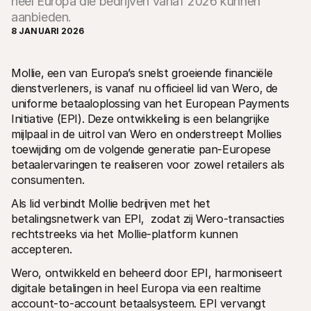
heel Europa die bedrijven vanaf 2026 kunnen
aanbieden.
8 JANUARI 2026
Mollie, een van Europa’s snelst groeiende financiële 
dienstverleners, is vanaf nu officieel lid van Wero, de 
Technische documentatie
Mollie 
uniforme betaaloplossing van het European Payments 
Portaal voor developers
Docu
Initiative (EPI). Deze ontwikkeling is een belangrijke 
Ontdek documentatie en updates voor developers
Verken
mijlpaal in de uitrol van Wero en onderstreept Mollies 
Libraries
Statu
Integreer Mollie met kant-en-klare pakketten
Check 
toewijding om de volgende generatie pan-Europese 
Discord community
Chan
betaalervaringen te realiseren voor zowel retailers als 
Word lid van onze developer community
Blij o
consumenten.
Over Mollie
Mollie
Prijzen
Inzic
Als lid verbindt Mollie bedrijven met het 
Bekijk onze tarieven
Ontdek
voorui
Over ons
betalingsnetwerk van EPI,  zodat zij Wero-transacties 
Succ
Maak kennis met ons verhaal en 
rechtstreeks via het Mollie-platform kunnen 
onze waarden
Ontdek
accepteren.
onder
Nieuws
Gids
Het laatste nieuws over Mollie
Wero, ontwikkeld en beheerd door EPI, harmoniseert 
Downl
Vacatures
digitale betalingen in heel Europa via een realtime 
Kom werken bij Mollie. Ontdek de 
vacatures!
account-to-account betaalsysteem. EPI vervangt 
Contact