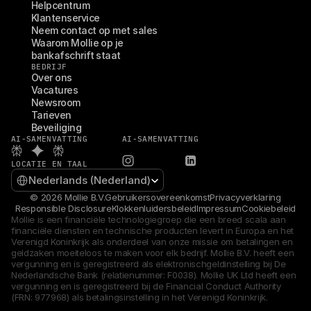
Helpcentrum
Klantenservice
Neem contact op met sales
Waarom Mollie op je 
bankafschrift staat
BEDRIJF
Over ons
Vacatures
Newsroom
Tarieven
Beveiliging
AI-SAMENVATTING
AI-SAMENVATTING
LOCATIE EN TAAL
Select Language
Nederlands (Nederland)
© 2026 Mollie B.V.
Gebruikersovereenkomst
Privacyverklaring
Responsible Disclosure
Klokkenluidersbeleid
Impressum
Cookiebeleid
Mollie is een financiële technologiegroep die een breed scala aan 
financiële diensten en technische producten levert in Europa en het 
Verenigd Koninkrijk als onderdeel van onze missie om betalingen en 
geldzaken moeiteloos te maken voor elk bedrijf. Mollie B.V. heeft een 
vergunning en is geregistreerd als elektronischgeldinstelling bij De 
Nederlandsche Bank (relatienummer: F0038). Mollie UK Ltd heeft een 
vergunning en is geregistreerd bij de Financial Conduct Authority 
(FRN: 977968) als betalingsinstelling in het Verenigd Koninkrijk.