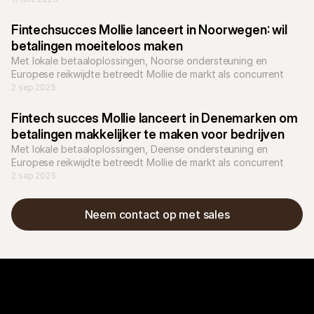
Fintechsucces Mollie lanceert in Noorwegen: wil 
betalingen moeiteloos maken
Met lokale betaaloplossingen, Noorse ondersteuning en 
Europese reikwijdte betreedt Mollie de markt als concurrent 
van gevestigde spelers zoals Nets.
2 sep 2025
Fintech succes Mollie lanceert in Denemarken om 
betalingen makkelijker te maken voor bedrijven
Met lokale betaaloplossingen, Deense ondersteuning en 
Europese reikwijdte betreedt Mollie de markt als concurrent 
van gevestigde spelers zoals Nets.
2 sep 2025
Neem contact op met sales