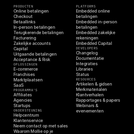
PRODUCTEN
PLATFORMS
Online betalingen
Embedded online 
Checkout
betalingen
Betaallinks
Embedded in-person 
In-person betalingen
betalingen
Terugkerende betalingen
Embedded zakelijke 
Facturering
rekeningen
Zakelijke accounts
Embedded Capital
Capital
DEVELOPERS
Changelog
Uitgaande betalingen
Documentatie
Acceptance & Risk
Integraties
OPLOSSINGEN
E-commerce
Libraries
Franchises
Status
Marktplaatsen
RESOURCES
Artikelen & gidsen
SaaS
Merkmaterialen
PROGRAMMA'S
Affiliates
Klantverhalen
Agencies
Rapportages & papers
Startups
Webinars & 
ONDERSTEUNING
evenementen
Helpcentrum
Klantenservice
Neem contact op met sales
Waarom Mollie op je 