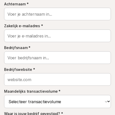
Voor consumenten
Achternaam
*
Waarom zie je Mollie op je bankafschrift?
Voor Mollie-klanten
Neem contact op met Customer Support
Contact met sales
Zakelijk e-mailadres
*
Ontdek hoe we jouw bedrijf kunnen helpen
Bedrijfsnaam
*
Bedrijfswebsite
*
Maandelijks transactievolume
*
Waar is jouw bedrijf gevestigd?
*