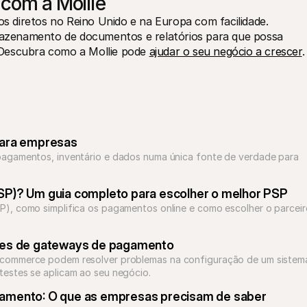
 com a Mollie
os diretos no Reino Unido e na Europa com facilidade. 
zenamento de documentos e relatórios para que possa 
Descubra como a Mollie pode 
ajudar o seu negócio a crescer
.
para empresas
pagamentos, inventário e dados numa única fonte de verdade para 
SP)? Um guia completo para escolher o melhor PSP
), como simplifica os pagamentos online e como escolher o parceiro
stes de gateways de pagamento
-commerce podem resolver problemas na configuração de um sistema
testes se aplicam ao seu negócio.
gamento: O que as empresas precisam de saber