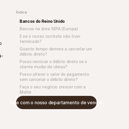
Índice
Bancos do Reino Unido
Bancos na área SEPA (Europa)
E se o nosso contrato não tiver 
terminado?
 
Quanto tempo demora a cancelar um 
 
débito direto?
á-
Posso reiniciar o débito direto se o 
cliente mudar de ideias?
Posso alterar o valor do pagamento 
sem cancelar o débito direto?
Faça o seu negócio crescer com a 
Mollie
Fale com o nosso departamento de vendas