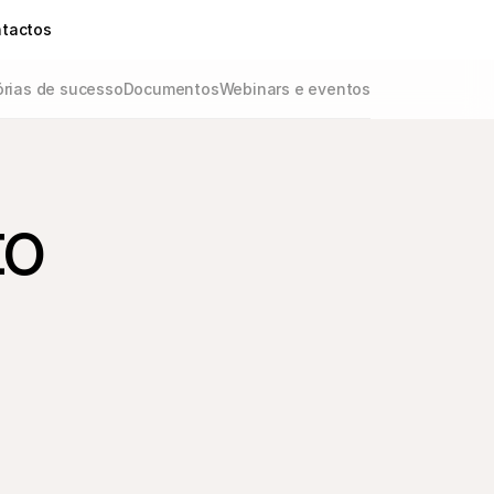
tactos
órias de sucesso
Documentos
Webinars e eventos
to