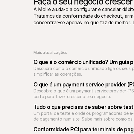
Faça o seu negócio crescer
A Mollie ajuda-o a configurar e cancelar débit
Tratamos da conformidade do checkout, arma
concentrar-se apenas no que faz de melhor. 
Mais atualizações 
O que é o comércio unificado? Um guia 
Descubra como o comércio unificado liga os seus 
simplificar as operações.
O que é um payment service provider (P
Descobre o que é um payment service provider (PSP
certo para fazer crescer o teu negócio.
Tudo o que precisas de saber sobre te
Um portal de teste é onde os programadores de e
de pagamento num site. Saiba mais sobre como os 
Conformidade PCI para terminais de pa