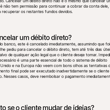
tido. Cancelar um débito direto não é o mesmo que cancelar u
cê não tem permissão para continuar a cobrar da conta dele, 
a recuperar os restantes fundos devidos.
celar um débito direto?
 do banco, este é cancelado imediatamente, assumindo que foi 
lhe pediu para cancelar o débito direto, tem até três dias úteis
alvo de qualquer ação legal que o cliente deseje tomar. Impedi
sário é uma parte essencial de todo o sistema de débito 
no Unido e na Europa não veem com bons olhos as tentativas d
ento final pode ser executado inadvertidamente se o cliente 
to. Nesses casos, deve reembolsar o pagamento imediatament
eto se o cliente mudar de ideias?