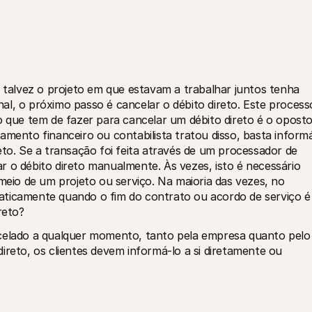
u talvez o projeto em que estavam a trabalhar juntos tenha 
l, o próximo passo é cancelar o débito direto. Este processo
o que tem de fazer para cancelar um débito direto é o oposto
amento financeiro ou contabilista tratou disso, basta inform
eto. Se a transação foi feita através de um processador de 
ar o débito direto manualmente. Às vezes, isto é necessário 
io de um projeto ou serviço. Na maioria das vezes, no 
aticamente quando o fim do contrato ou acordo de serviço é 
reto?
ncelado a qualquer momento, tanto pela empresa quanto pelo 
ireto, os clientes devem informá-lo a si diretamente ou 