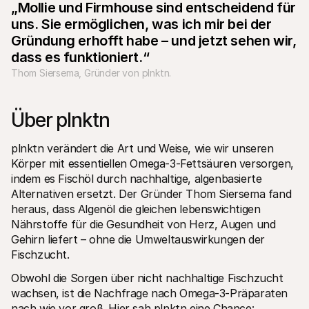
„Mollie und Firmhouse sind entscheidend für 
Für Endkunden
uns. Sie ermöglichen, was ich mir bei der 
Warum steht Mollie auf Ihrem Kontoauszug?
Für Mollie-Händler
Gründung erhofft habe – und jetzt sehen wir, 
Kontaktieren Sie unseren Händler-Support
dass es funktioniert.“
Sales-Team kontaktieren
Erfahren Sie, wie wir Ihrem Unternehmen helfen können
Thom Siersema, Gründer von plnktn.
Über plnktn
plnktn verändert die Art und Weise, wie wir unseren 
Körper mit essentiellen Omega-3-Fettsäuren versorgen, 
indem es Fischöl durch nachhaltige, algenbasierte 
Alternativen ersetzt. Der Gründer Thom Siersema fand 
heraus, dass Algenöl die gleichen lebenswichtigen 
Nährstoffe für die Gesundheit von Herz, Augen und 
Gehirn liefert – ohne die Umweltauswirkungen der 
Fischzucht.
Obwohl die Sorgen über nicht nachhaltige Fischzucht 
wachsen, ist die Nachfrage nach Omega-3-Präparaten 
nach wie vor groß. Hier sah plnktn eine Chance: 