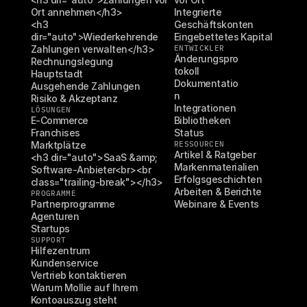
Ort annehmen</h3>
Integrierte 
<h3 
Geschäftskonten
dir="auto">Wiederkehrende 
Eingebettetes Kapital
Zahlungen verwalten</h3>
ENTWICKLER
Änderungspro
Rechnungslegung
tokoll
Hauptstadt
Dokumentatio
Ausgehende Zahlungen
n
Risiko & Akzeptanz
Integrationen
LÖSUNGEN
E-Commerce
Bibliotheken
Franchises
Status
Marktplätze
RESSOURCEN
Artikel & Ratgeber
<h3 dir="auto">SaaS &amp; 
Markenmaterialien
Software-Anbieter<br><br 
Erfolgsgeschichten
class="trailing-break"></h3>
Arbeiten & Berichte
PROGRAMME
Partnerprogramme
Webinare & Events
Agenturen
Startups
SUPPORT
Hilfezentrum
Kundenservice
Vertrieb kontaktieren
Warum Mollie auf Ihrem 
Kontoauszug steht