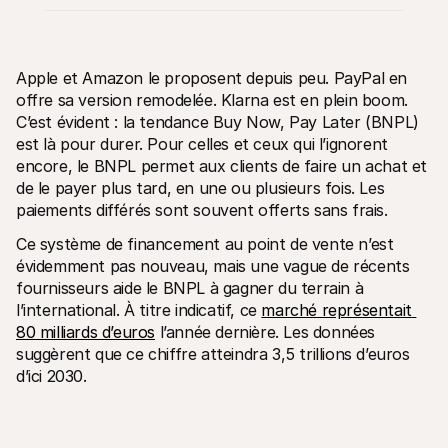
Apple et Amazon le proposent depuis peu. PayPal en 
offre sa version remodelée. Klarna est en plein boom. 
C’est évident : la tendance Buy Now, Pay Later (BNPL) 
Ressources techniques
API Mol
est là pour durer. Pour celles et ceux qui l’ignorent 
Portail développeurs
Docu
encore, le BNPL permet aux clients de faire un achat et 
Découvrez les ressources de développement et les mises à 
Explor
jour
Statu
de le payer plus tard, en une ou plusieurs fois. Les 
Bibliothèques
Vérifi
paiements différés sont souvent offerts sans frais.
Intégrez Mollie avec des packages prêts à l'emploi
Chan
Communauté Discord
Lisez 
Ce système de financement au point de vente n’est 
Rejoignez notre communauté de développeurs
évidemment pas nouveau, mais une vague de récents 
À propos de Mollie
Conten
Tarifs
Conna
fournisseurs aide le BNPL à gagner du terrain à 
Consultez nos tarifs
Découv
l’international. À titre indicatif, ce 
marché représentait 
peuven
À propos
80 milliards d’euros
 l’année dernière. Les données 
Témoi
Notre histoire et nos valeurs
suggèrent que ce chiffre atteindra 3,5 trillions d’euros 
 Découvrez comment nous aidons 
Actualités
nos cl
Lire les dernières actualités de 
d’ici 2030.
Livre
Mollie
Téléch
Nous rejoindre
Rejoignez notre équipe - nous 
recrutons !