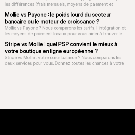
les différences (frais mensuels, moyens de paiement et 
flexibilité contractuelle).
Mollie vs Payone : le poids lourd du secteur 
bancaire ou le moteur de croissance ?
Mollie vs Payone ? Nous comparons les tarifs, l'intégration et 
les moyens de paiement locaux pour vous aider à trouver le 
meilleur PSP en Europe.
Stripe vs Mollie : quel PSP convient le mieux à 
votre boutique en ligne européenne ?
Stripe vs Mollie : votre cœur balance ? Nous comparons les 
deux services pour vous. Donnez toutes les chances à votre 
boutique e-commerce !