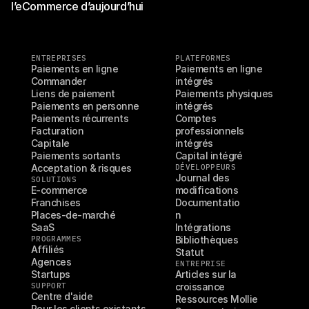
l’eCommerce d’aujourd’hui
ENTREPRISES
PLATEFORMES
Paiements en ligne
Paiements en ligne 
Commander
intégrés
Liens de paiement
Paiements physiques 
Paiements en personne
intégrés
Paiements récurrents
Comptes 
Facturation
professionnels 
Capitale
intégrés
Paiements sortants
Capital intégré
Acceptation & risques
DÉVELOPPEURS
Journal des 
SOLUTIONS
E-commerce
modifications
Franchises
Documentatio
Places-de-marché
n
SaaS
Intégrations
PROGRAMMES
Bibliothèques
Affiliés
Statut
Agences
ENTREPRISE
Startups
Articles sur la 
SUPPORT
croissance
Centre d'aide
Ressources Mollie
Pour les clients existants