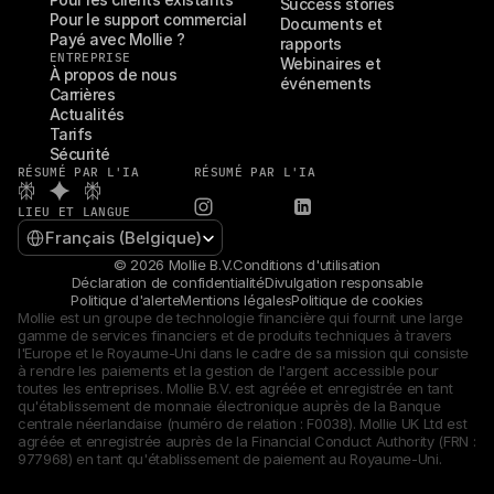
Success stories
Pour le support commercial
Documents et 
Payé avec Mollie ?
rapports
ENTREPRISE
Webinaires et 
À propos de nous
événements
Carrières
Actualités
Tarifs
Sécurité
RÉSUMÉ PAR L'IA
RÉSUMÉ PAR L'IA
LIEU ET LANGUE
Select Language
Français (Belgique)
© 2026 Mollie B.V.
Conditions d'utilisation
Déclaration de confidentialité
Divulgation responsable
Politique d'alerte
Mentions légales
Politique de cookies
Mollie est un groupe de technologie financière qui fournit une large 
gamme de services financiers et de produits techniques à travers 
l'Europe et le Royaume-Uni dans le cadre de sa mission qui consiste 
à rendre les paiements et la gestion de l'argent accessible pour 
toutes les entreprises. Mollie B.V. est agréée et enregistrée en tant 
qu'établissement de monnaie électronique auprès de la Banque 
centrale néerlandaise (numéro de relation : F0038). Mollie UK Ltd est 
agréée et enregistrée auprès de la Financial Conduct Authority (FRN : 
977968) en tant qu'établissement de paiement au Royaume-Uni.