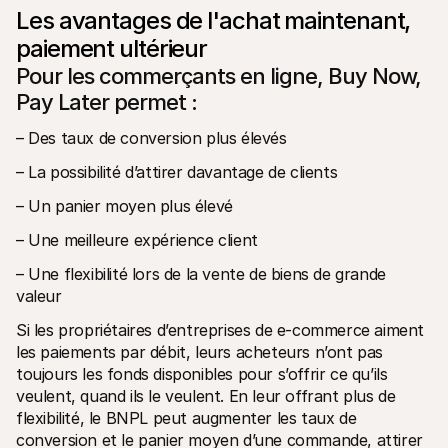
Contact
Les avantages de l'achat maintenant, 
Pour les consommateurs
Découvrez pourquoi Mollie figure sur votre relevé bancaire
paiement ultérieur
Pour les clients Mollie
Pour les commerçants en ligne, Buy Now, 
Contactez notre équipe support
Pour obtenir un devis
Pay Later permet :
Découvrez comment nous pouvons aider votre entreprise
– Des taux de conversion plus élevés
– La possibilité d’attirer davantage de clients
– Un panier moyen plus élevé
– Une meilleure expérience client
– Une flexibilité lors de la vente de biens de grande 
valeur
Si les propriétaires d’entreprises de e-commerce aiment 
les paiements par débit, leurs acheteurs n’ont pas 
toujours les fonds disponibles pour s’offrir ce qu’ils 
veulent, quand ils le veulent. En leur offrant plus de 
flexibilité, le BNPL peut augmenter les taux de 
conversion et le panier moyen d’une commande, attirer 