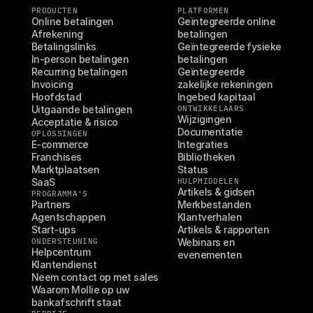
PRODUCTEN
PLATFORMEN
Online betalingen
Geïntegreerde online 
Afrekening
betalingen
Betalingslinks
Geïntegreerde fysieke 
In-person betalingen
betalingen
Recurring betalingen
Geïntegreerde 
Invoicing
zakelijke rekeningen
Hoofdstad
Ingebed kapitaal
Uitgaande betalingen
ONTWIKKELAARS
Wijzigingen
Acceptatie & risico
Documentatie
OPLOSSINGEN
E-commerce
Integraties
Franchises
Bibliotheken
Marktplaatsen
Status
SaaS
HULPMIDDELEN
Artikels & gidsen
PROGRAMMA'S
Partners
Merkbestanden
Agentschappen
Klantverhalen
Start-ups
Artikels & rapporten
ONDERSTEUNING
Webinars en 
Helpcentrum
evenementen
Klantendienst
Neem contact op met sales
Waarom Mollie op uw 
bankafschrift staat