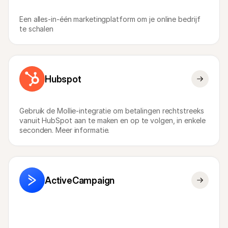
Voor consumenten
Waarom zie je Mollie op je bankafschrift?
Een alles-in-één marketingplatform om je online bedrijf 
Voor Mollie-klanten
te schalen
Neem contact op met Customer Support
Contact met sales
Ontdek hoe we jouw bedrijf kunnen helpen
Hubspot
Gebruik de Mollie-integratie om betalingen rechtstreeks 
vanuit HubSpot aan te maken en op te volgen, in enkele 
seconden. Meer informatie.
ActiveCampaign