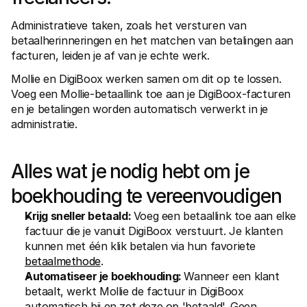
Voor consumenten
Waarom zie je Mollie op je bankafschrift?
Administratieve taken, zoals het versturen van 
Voor Mollie-klanten
betaalherinneringen en het matchen van betalingen aan 
Neem contact op met Customer Support
facturen, leiden je af van je echte werk.
Contact met sales
Ontdek hoe we jouw bedrijf kunnen helpen
Mollie en DigiBoox werken samen om dit op te lossen. 
Voeg een Mollie-betaallink toe aan je DigiBoox-facturen 
en je betalingen worden automatisch verwerkt in je 
administratie.
Alles wat je nodig hebt om je 
boekhouding te vereenvoudigen
Krijg sneller betaald: 
Voeg een betaallink toe aan elke 
factuur die je vanuit DigiBoox verstuurt. Je klanten 
kunnen met één klik betalen via hun favoriete 
betaalmethode
.
Automatiseer je boekhouding: 
Wanneer een klant 
betaalt, werkt Mollie de factuur in DigiBoox 
automatisch bij en zet deze op 'betaald'. Geen 