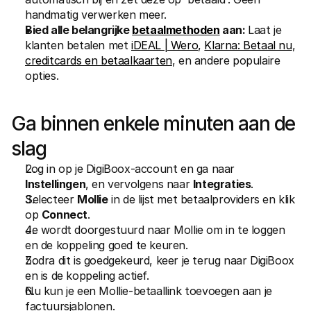
handmatig verwerken meer.
Bied alle belangrijke 
betaalmethoden
 aan: 
Laat je 
klanten betalen met 
iDEAL | Wero
, 
Klarna: Betaal nu
, 
creditcards en betaalkaarten
, en andere populaire 
opties.
Ga binnen enkele minuten aan de 
slag
Log in op je DigiBoox-account en ga naar 
Instellingen
, en vervolgens naar 
Integraties
.
Selecteer 
Mollie
 in de lijst met betaalproviders en klik 
op 
Connect
.
Je wordt doorgestuurd naar Mollie om in te loggen 
en de koppeling goed te keuren.
Zodra dit is goedgekeurd, keer je terug naar DigiBoox 
en is de koppeling actief.
Nu kun je een Mollie-betaallink toevoegen aan je 
factuursjablonen.