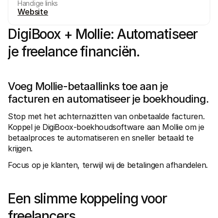
Handige links
Website
DigiBoox + Mollie: Automatiseer 
je freelance financiën.
Technische documentatie
Mollie 
Portaal voor developers
Docu
Voeg Mollie-betaallinks toe aan je 
Ontdek documentatie en updates voor developers
Verken
Libraries
Statu
facturen en automatiseer je boekhouding.
Integreer Mollie met kant-en-klare pakketten
Check 
Discord community
Chan
Stop met het achternazitten van onbetaalde facturen. 
Word lid van onze developer community
Blij o
Koppel je DigiBoox-boekhoudsoftware aan Mollie om je 
Over Mollie
Mollie
Prijzen
Inzic
betaalproces te automatiseren en sneller betaald te 
Bekijk onze tarieven
Ontdek
krijgen.
voorui
Over ons
Succ
Maak kennis met ons verhaal en 
Focus op je klanten, terwijl wij de betalingen afhandelen.
onze waarden
Ontdek
onder
Nieuws
Gids
Het laatste nieuws over Mollie
Downl
Vacatures
Een slimme koppeling voor 
Kom werken bij Mollie. Ontdek de 
vacatures!
freelancers.
Contact