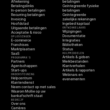
Afrekening
betalingen
Betalingslinks
Geïntegreerde fysieke 
In-person betalingen
betalingen
Recurring betalingen
Geïntegreerde 
Invoicing
zakelijke rekeningen
Hoofdstad
Ingebed kapitaal
Uitgaande betalingen
ONTWIKKELAARS
Wijzigingen
Acceptatie & risico
Documentatie
OPLOSSINGEN
E-commerce
Integraties
Franchises
Bibliotheken
Marktplaatsen
Status
SaaS
HULPMIDDELEN
Artikels & gidsen
PROGRAMMA'S
Partners
Merkbestanden
Agentschappen
Klantverhalen
Start-ups
Artikels & rapporten
ONDERSTEUNING
Webinars en 
Helpcentrum
evenementen
Klantendienst
Neem contact op met sales
Waarom Mollie op uw 
bankafschrift staat
BEDRIJF
Over ons
Carrières