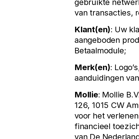
gebruikte netwerk
van transacties, r
Klant(en)
: Uw kl
aangeboden produ
Betaalmodule;
Merk(en)
: Logo’
aanduidingen va
Mollie
: Mollie B.
126, 1015 CW Ams
voor het verlenen
financieel toezich
van De Nederlan