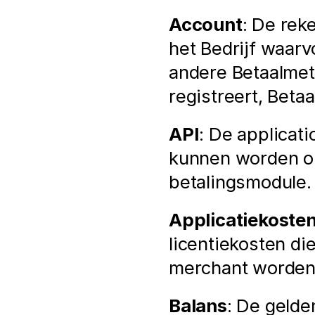
Account
: De rek
het Bedrijf waarv
andere Betaalmeth
registreert, Beta
API
: De applicat
kunnen worden om 
betalingsmodule.
Applicatiekoste
licentiekosten di
merchant worden
Balans
: De geld