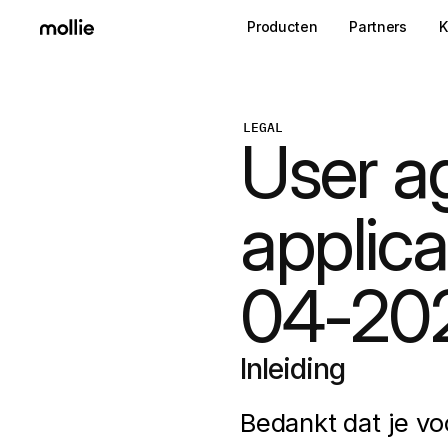
Producten
Partners
K
LEGAL
User a
applica
04-20
Inleiding
Bedankt dat je voo