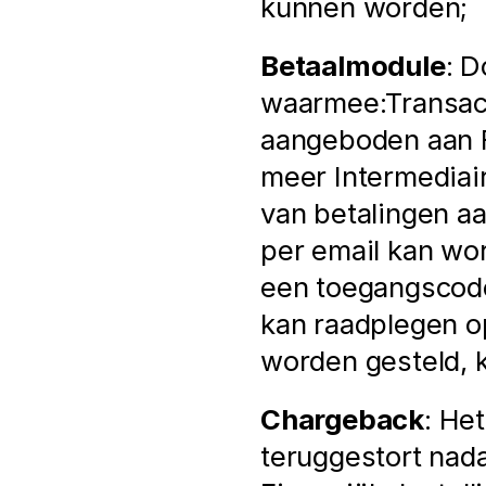
kunnen worden;
Betaalmodule
: D
waarmee:Transact
aangeboden aan Fin
meer Intermediair
van betalingen aa
per email kan wo
een toegangscode
kan raadplegen o
worden gesteld, 
Chargeback
: He
teruggestort nadat