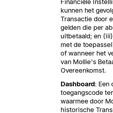
Financiële Instel
kunnen het gevolg
Transactie door ee
gelden die per abu
uitbetaald; en (iii
met de toepassel
of wanneer het v
van Mollie's Betaa
Overeenkomst.
Dashboard
: Een 
toegangscode ter
waarmee door Mol
historische Transa