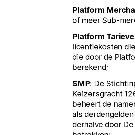
Platform Mercha
of meer Sub-merc
Platform Tarieve
licentiekosten di
die door de Plat
berekend;
SMP
: De Stichti
Keizersgracht 12
beheert de namen
als derdengelden e
derhalve door De 
betrokken;