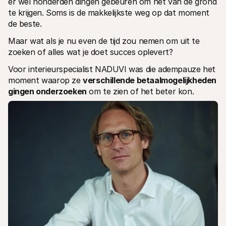
er wel honderden dingen gebeuren om het van de grond 
Voor consumenten
te krijgen. Soms is de makkelijkste weg op dat moment 
Waarom zie je Mollie op je bankafschrift?
de beste. 
Voor Mollie-klanten
Neem contact op met Customer Support
Maar wat als je nu even de tijd zou nemen om uit te 
Contact met sales
zoeken of alles wat je doet succes oplevert?
Ontdek hoe we jouw bedrijf kunnen helpen
Voor interieurspecialist NADUVI was die adempauze het 
moment waarop ze 
verschillende betaalmogelijkheden 
gingen onderzoeken
 om te zien of het beter kon. 