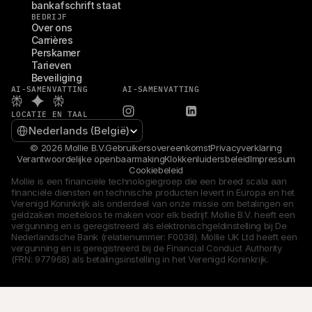
bankafschrift staat
BEDRIJF
Over ons
Carrières
Perskamer
Tarieven
Beveiliging
AI-SAMENVATTING
AI-SAMENVATTING
LOCATIE EN TAAL
Select Language
Nederlands (België)
© 2026 Mollie B.V.
Gebruikersovereenkomst
Privacyverklaring
Verantwoordelijke openbaarmaking
Klokkenluidersbeleid
Impressum
Cookiebeleid
Mollie is een financiële technologiegroep die een breed scala aan 
financiële diensten en technische producten levert in Europa en het 
Verenigd Koninkrijk als onderdeel van onze missie om betalingen en 
geldzaken moeiteloos te maken voor elk bedrijf. Mollie B.V. heeft een 
vergunning en is geregistreerd als elektronischgeldinstelling bij De 
Nederlandsche Bank (relatienummer: F0038). Mollie UK Ltd heeft een 
vergunning en is geregistreerd bij de Financial Conduct Authority 
(FRN: 977968) als betalingsinstelling in het Verenigd Koninkrijk.