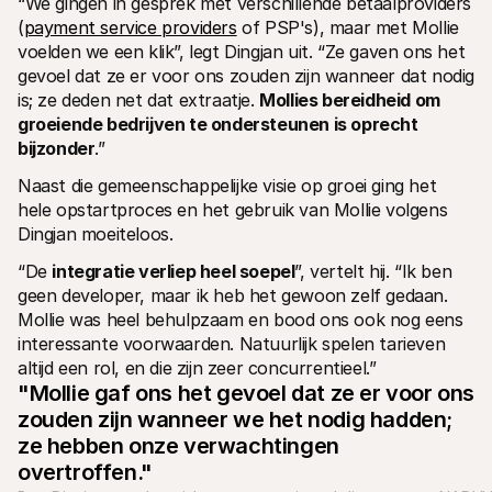
“We gingen in gesprek met verschillende betaalproviders 
(
payment service providers
 of PSP's), maar met Mollie 
voelden we een klik”, legt Dingjan uit. “Ze gaven ons het 
gevoel dat ze er voor ons zouden zijn wanneer dat nodig 
is; ze deden net dat extraatje. 
Mollies bereidheid om 
groeiende bedrijven te ondersteunen is oprecht 
bijzonder
.”
Naast die gemeenschappelijke visie op groei ging het 
hele opstartproces en het gebruik van Mollie volgens 
Dingjan moeiteloos. 
“De 
integratie verliep heel soepel
”, vertelt hij. “Ik ben 
geen developer, maar ik heb het gewoon zelf gedaan. 
Mollie was heel behulpzaam en bood ons ook nog eens 
interessante voorwaarden. Natuurlijk spelen tarieven 
altijd een rol, en die zijn zeer concurrentieel.”
"Mollie gaf ons het gevoel dat ze er voor ons 
zouden zijn wanneer we het nodig hadden; 
ze hebben onze verwachtingen 
overtroffen."