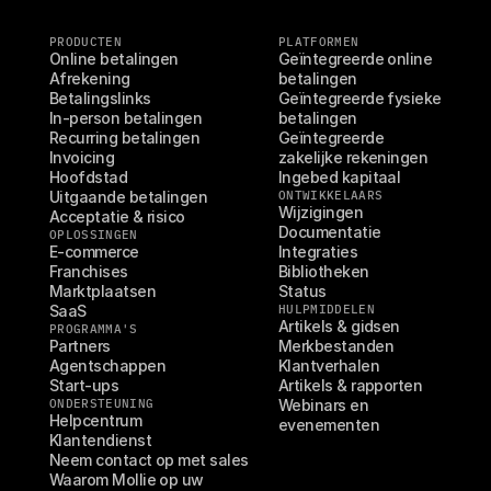
PRODUCTEN
PLATFORMEN
Online betalingen
Geïntegreerde online 
Afrekening
betalingen
Betalingslinks
Geïntegreerde fysieke 
In-person betalingen
betalingen
Recurring betalingen
Geïntegreerde 
Invoicing
zakelijke rekeningen
Hoofdstad
Ingebed kapitaal
Uitgaande betalingen
ONTWIKKELAARS
Wijzigingen
Acceptatie & risico
Documentatie
OPLOSSINGEN
E-commerce
Integraties
Franchises
Bibliotheken
Marktplaatsen
Status
SaaS
HULPMIDDELEN
Artikels & gidsen
PROGRAMMA'S
Partners
Merkbestanden
Agentschappen
Klantverhalen
Start-ups
Artikels & rapporten
ONDERSTEUNING
Webinars en 
Helpcentrum
evenementen
Klantendienst
Neem contact op met sales
Waarom Mollie op uw 