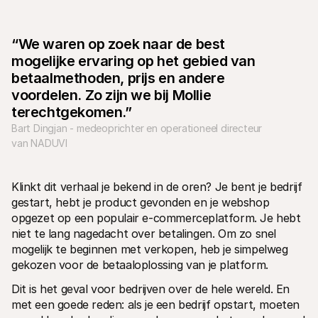
“We waren op zoek naar de best 
mogelijke ervaring op het gebied van 
betaalmethoden, prijs en andere 
voordelen. Zo zijn we bij Mollie 
Technische documentatie
Mollie 
terechtgekomen.”
Portaal voor developers
Docu
Ontdek documentatie en updates voor developers
Verken
Bart Dingjan - medeoprichter en operationeel directeur 
Libraries
Statu
van NADUVI
Integreer Mollie met kant-en-klare pakketten
Check 
Discord community
Chan
Word lid van onze developer community
Blij o
Klinkt dit verhaal je bekend in de oren? Je bent je bedrijf 
Over Mollie
Mollie
Prijzen
Inzic
gestart, hebt je product gevonden en je webshop 
Bekijk onze tarieven
Ontdek
opgezet op een populair e-commerceplatform. Je hebt 
voorui
Over ons
Succ
niet te lang nagedacht over betalingen. Om zo snel 
Maak kennis met ons verhaal en 
onze waarden
Ontdek
mogelijk te beginnen met verkopen, heb je simpelweg 
onder
Nieuws
gekozen voor de betaaloplossing van je platform.
Gids
Het laatste nieuws over Mollie
Downl
Vacatures
Dit is het geval voor bedrijven over de hele wereld. En 
Kom werken bij Mollie. Ontdek de 
met een goede reden: als je een bedrijf opstart, moeten 
vacatures!
Contact