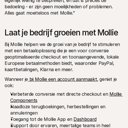
eigenlijk weinig te bespreken, en dat is precies de 
bedoeling - er zijn geen moeilijkheden of problemen. 
Alles gaat moeiteloos met Mollie.”
Laat je bedrijf groeien met Mollie
Bij Mollie helpen we de groei van je bedrijf te stimuleren 
met een betaaloplossing die je een voor conversie 
geoptimaliseerde checkout en toonaangevende, lokale 
Europese betaalmethoden biedt, waaronder PayPal, 
kaartbetalingen, Klarna en meer.
Wanneer je
 bij Mollie een account aanmaakt,
 geniet je 
ook:
Verbeterde conversie met directe checkout en 
Mollie 
Components
Naadloze terugboekingen, herbestellingen en 
annuleringen
Toegang tot de Mollie App en 
Dashboard
Support door ervaren, meertalige teams in heel 