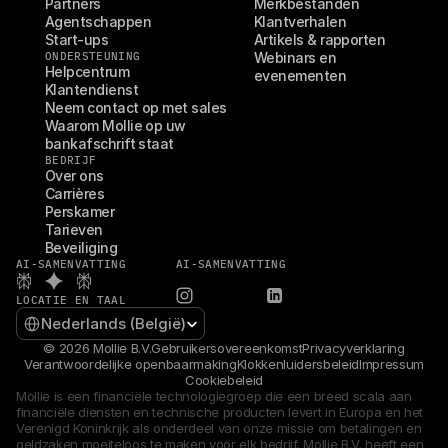
Partners
Merkbestanden
Agentschappen
Klantverhalen
Start-ups
Artikels & rapporten
ONDERSTEUNING
Webinars en 
Helpcentrum
evenementen
Klantendienst
Neem contact op met sales
Waarom Mollie op uw 
bankafschrift staat
BEDRIJF
Over ons
Carrières
Perskamer
Tarieven
Beveiliging
AI-SAMENVATTING
AI-SAMENVATTING
LOCATIE EN TAAL
Select Language
Nederlands (België)
© 2026 Mollie B.V.
Gebruikersovereenkomst
Privacyverklaring
Verantwoordelijke openbaarmaking
Klokkenluidersbeleid
Impressum
Cookiebeleid
Mollie is een financiële technologiegroep die een breed scala aan 
financiële diensten en technische producten levert in Europa en het 
Verenigd Koninkrijk als onderdeel van onze missie om betalingen en 
geldzaken moeiteloos te maken voor elk bedrijf. Mollie B.V. heeft een 