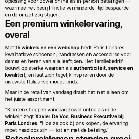
oplossing voor zowel online als in-person betalingen — 
Voor consumenten
waarmee het bedrijf frictie verminderde, tijd bespaarde 
Waarom zie je Mollie op je bankafschrift?
en de omzet zag stijgen.
Voor Mollie-klanten
Een premium winkelervaring, 
Neem contact op met Customer Support
Contact met sales
Ontdek hoe we jouw bedrijf kunnen helpen
overal
Met 
15 winkels en een webshop
 biedt Paris Londres 
kwalitatieve schoenen, handtassen en accessoires voor 
dames en heren van alle leeftijden. Het familiebedrijf 
bouwt op sterke waarden als 
authenticiteit, service en 
kwaliteit
, en laat zich tegelijk inspireren door de 
nieuwste Italiaanse modetrends.
Maar in de retail van vandaag draait het niet alleen om 
het juiste assortiment.
“Klanten shoppen vandaag zowel online als in de 
winkel,” zegt 
Xavier De Vos, Business Executive bij 
Paris Londres
. “Hoe ze ook bij ons kopen, de ervaring 
moet naadloos zijn — tot en met de betaling.”