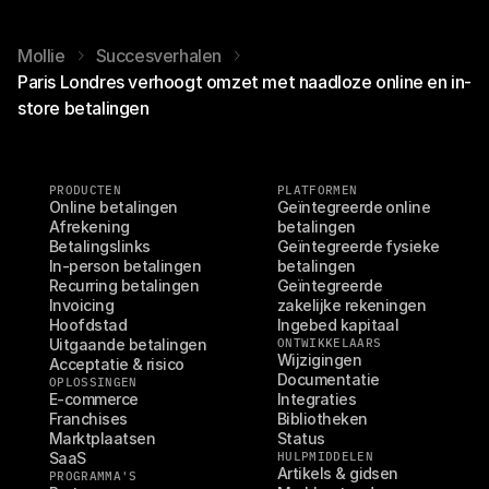
Mollie
Succesverhalen
Paris Londres verhoogt omzet met naadloze online en in-
store betalingen
PRODUCTEN
PLATFORMEN
Online betalingen
Geïntegreerde online 
Afrekening
betalingen
Betalingslinks
Geïntegreerde fysieke 
In-person betalingen
betalingen
Recurring betalingen
Geïntegreerde 
Invoicing
zakelijke rekeningen
Hoofdstad
Ingebed kapitaal
Uitgaande betalingen
ONTWIKKELAARS
Wijzigingen
Acceptatie & risico
Documentatie
OPLOSSINGEN
E-commerce
Integraties
Franchises
Bibliotheken
Marktplaatsen
Status
SaaS
HULPMIDDELEN
Artikels & gidsen
PROGRAMMA'S