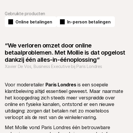
Gebruikte producten
Online betalingen
In-person betalingen
Technische documentatie
Mollie 
“We verloren omzet door online 
Portaal voor developers
Docu
betaalproblemen. Met Mollie is dat opgelost 
Ontdek documentatie en updates voor developers
Verken
Libraries
Statu
dankzij één alles-in-éénoplossing”
Integreer Mollie met kant-en-klare pakketten
Check 
Xavier De Vos, Business Executive bij Paris Londres
Discord community
Chan
Word lid van onze developer community
Blij o
Over Mollie
Mollie
Prijzen
Inzic
Voor moderetailer 
Paris Londres
 is een soepele 
Bekijk onze tarieven
Ontdek
klantbeleving altijd essentieel geweest. Maar naarmate 
voorui
Over ons
Succ
het koopgedrag zich steeds meer verspreidde over 
Maak kennis met ons verhaal en 
onze waarden
Ontdek
online en fysieke kanalen, ontstond er een nieuwe 
onder
Nieuws
uitdaging: zorgen dat betalen net zo moeiteloos 
Gids
Het laatste nieuws over Mollie
verloopt als de rest van de winkelervaring.
Downl
Vacatures
Kom werken bij Mollie. Ontdek de 
Met Mollie vond Paris Londres één betrouwbare 
vacatures!
Contact