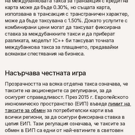
на междубанковата такса за транзакция с кредитна 
карта може да бъде 0.30%, но същата карта, 
използвана в трансакция с трансграничен характер, 
може да бъде таксувана с 1.50%. Докато услугите с 
комбинирани цени могат да таксуват фиксирана 
ставка за междубанкните такси и да приберат 
разликата, моделът IC++ би таксувал точната 
междубанкова такса за плащането, предавайки 
всякакви спестявания на бизнеса.
Насърчава честната игра
Прозрачността на всяка отделна такса означава, че 
таксите на акционерите са регулирани, за да 
осигурят справедливост. През 2015 г. Европейското 
икономическо пространство (ЕИП) въведе 
лимит на 
таксите за обмен
 за потребителски карти във 
всички региони, за да осигури фиксирана ставка в 
целия ЕИП. Тази регулация означава, че таксите за 
обмен в ЕИП са едни от най-евтините в световен 