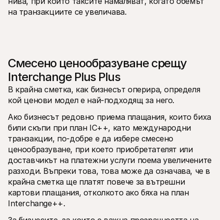
нива, при които таксите намаляват, когато обемът 
на транзакциите се увеличава.
Смесено ценообразуване срещу 
Interchange Plus Plus
В крайна сметка, как бизнесът оперира, определя 
кой ценови модел е най-подходящ за него.
Ако бизнесът редовно приема плащания, които биха 
били скъпи при план IC++, като международни 
транзакции, по-добре е да избере смесено 
ценообразуване, при което приобретателят или 
доставчикът на платежни услуги поема увеличените 
разходи. Въпреки това, това може да означава, че в 
крайна сметка ще платят повече за вътрешни 
картови плащания, отколкото ако бяха на план 
Interchange++.