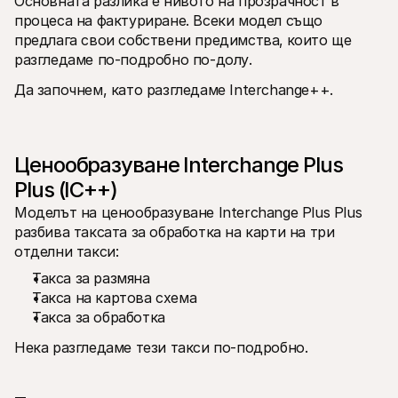
Основната разлика е нивото на прозрачност в 
Контакт
процеса на фактуриране. Всеки модел също 
За купувачи
Разберете защо Mollie е на вашето банково извлечение
предлага свои собствени предимства‚ които ще 
За клиентите на Mollie
разгледаме по-подробно по-долу.
Свържете се с нашия екип по клиентска поддръжка
Свържете се с отдел продажби
Да започнем, като разгледаме Interchange++.
Открийте как можем да помогнем на вашия бизнес
Ценообразуване Interchange Plus 
Plus (IC++)
Моделът на ценообразуване Interchange Plus Plus 
разбива таксата за обработка на карти на три 
отделни такси:
Такса за размяна
Такса на картова схема
Такса за обработка
Нека разгледаме тези такси по-подробно.