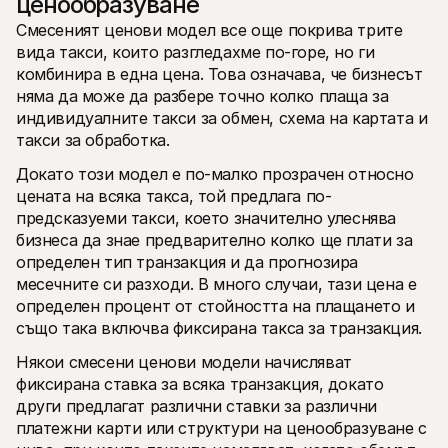
ценообразуване
Смесеният ценови модел все още покрива трите 
вида такси, които разгледахме по-горе, но ги 
комбинира в една цена. Това означава, че бизнесът 
няма да може да разбере точно колко плаща за 
индивидуалните такси за обмен, схема на картата и 
такси за обработка.
Докато този модел е по-малко прозрачен относно 
цената на всяка такса, той предлага по-
предсказуеми такси, което значително улеснява 
бизнеса да знае предварително колко ще плати за 
определен тип транзакция и да прогнозира 
месечните си разходи. В много случаи, тази цена е 
определен процент от стойността на плащането и 
също така включва фиксирана такса за транзакция.
Някои смесени ценови модели начисляват 
фиксирана ставка за всяка транзакция, докато 
други предлагат различни ставки за различни 
платежни карти или структури на ценообразуване с 