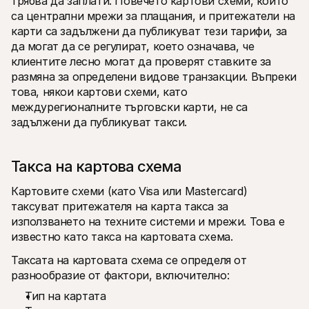
трябва да заплати. Повечето картови схеми, които 
са централни мрежи за плащания, и притежатели на 
карти са задължени да публикуват тези тарифи, за 
да могат да се регулират, което означава, че 
клиентите лесно могат да проверят ставките за 
размяна за определени видове транзакции. Въпреки 
това, някои картови схеми, като 
междурегионалните търговски карти, не са 
задължени да публикуват такси.
Такса на картова схема
Картовите схеми (като Visa или Mastercard) 
таксуват притежателя на карта такса за 
използването на техните системи и мрежи. Това е 
известно като такса на картовата схема. 
Таксата на картовата схема се определя от 
разнообразие от фактори, включително:
Тип на картата