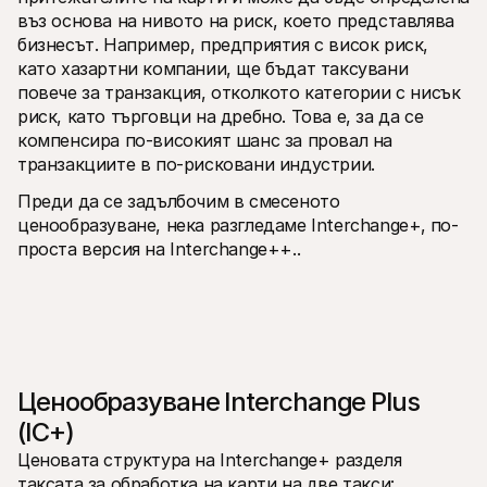
въз основа на нивото на риск, което представлява 
бизнесът. Например, предприятия с висок риск, 
като хазартни компании, ще бъдат таксувани 
повече за транзакция, отколкото категории с нисък 
риск, като търговци на дребно. Това е, за да се 
компенсира по-високият шанс за провал на 
транзакциите в по-рисковани индустрии.
Преди да се задълбочим в смесеното 
ценообразуване, нека разгледаме Interchange+‚ по-
проста версия на Interchange++..
Ценообразуване Interchange Plus 
(IC+)
Ценовата структура на Interchange+ разделя 
таксата за обработка на карти на две такси: