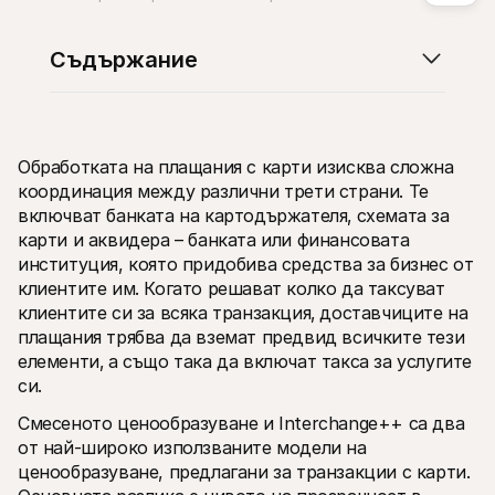
Съдържание
Технически ресурси
Mollie 
Обработката на плащания с карти изисква сложна 
Портал за разработчици
Доку
Открийте ресурси за разработчици и актуализации
Разгл
координация между различни трети страни. Те 
Библиотеки
Стат
включват банката на картодържателя‚ схемата за 
Интегрирайте Mollie с готови библиотеки
Прове
карти и аквидера – банката или финансовата 
Discord общност
Chan
институция, която придобива средства за бизнес от 
Присъединете се към нашата общност за разработчици
Запоз
За Mollie
Съдърж
клиентите им. Когато решават колко да таксуват 
Цени
Стат
клиентите си за всяка транзакция‚ доставчиците на 
Вижте нашите цени
Откри
може 
плащания трябва да вземат предвид всичките тези 
За нас
бизне
Научете повече за нашата 
елементи‚ а също така да включат такса за услугите 
Исто
история и ценности
си.
Вижте
Новини
клиен
Прочетете последните новини от 
Смесеното ценообразуване и Interchange++ са два 
Харт
Mollie
Изтег
от най-широко използваните модели на 
Кариери
Елате да работите при нас – 
ценообразуване, предлагани за транзакции с карти. 
наемаме!