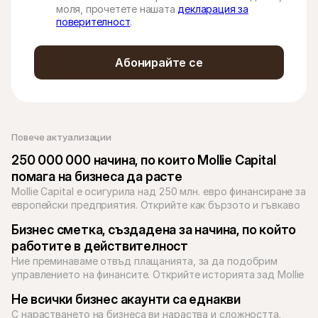
моля, прочетете нашата
декларация за
поверителност
.
Абонирайте се
Повече актуализации 
250 000 000 начина, по които Mollie Capital 
помага на бизнеса да расте
Mollie Capital е осигурила над 250 млн. евро финансиране за 
европейски предприятия. Открийте как бързото и гъвкаво 
финансиране може да Ви помогне да се възползвате от 
Бизнес сметка, създадена за начина, по който 
работите в действителност
Ние преминаваме отвъд плащанията, за да подобрим 
управлението на финансите. Открийте историята зад Mollie 
Business Account и как нашата единна платформа подкрепя 
Не всички бизнес акаунти са еднакви
С нарастването на бизнеса ви нараства и сложността. 