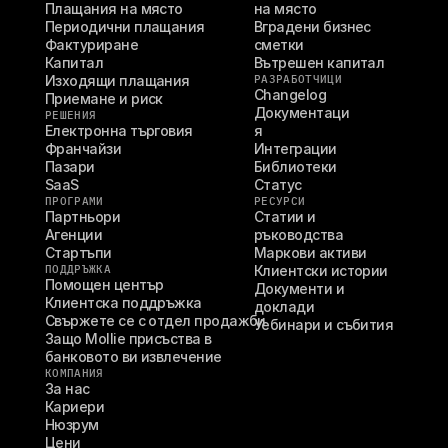
Плащания на място
на място
Периодични плащания
Вградени бизнес 
Фактуриране
сметки
Капитал
Вътрешен капитал
Изходящи плащания
РАЗРАБОТЧИЦИ
Changelog
Приемане и риск
Документаци
РЕШЕНИЯ
Електронна търговия
я
Франчайзи
Интеграции
Пазари
Библиотеки
SaaS
Статус
ПРОГРАМИ
РЕСУРСИ
Партньори
Статии и 
Агенции
ръководства
Стартъпи
Маркови активи
ПОДДРЪЖКА
Клиентски истории
Помощен център
Документи и 
Клиентска поддръжка
доклади
Свържете се с отдел продажби
Уебинари и събития
Защо Mollie присъства в 
банковото ви извлечение
КОМПАНИЯ
За нас
Кариери
Нюзрум
Цени