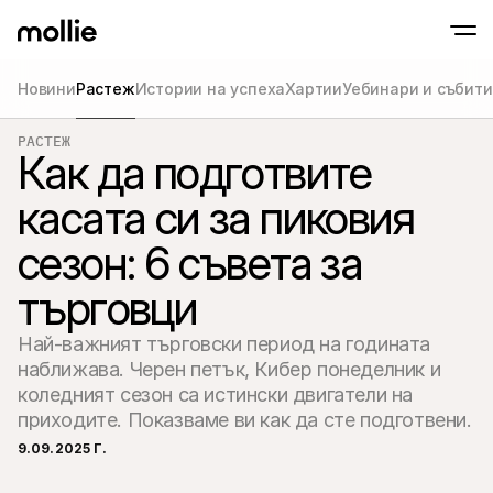
Новини
Растеж
Истории на успеха
Хартии
Уебинари и събит
Приемайте плащания
РАСТЕЖ
Онлайн плащания
Tap to Pay на iPhone
Как да подготвите
Научете повече
Приемайте и управля
Приемайте безконтактни плащания напра
онлайн плащания
касата си за пиковия
Плащания на мяс
Приемайте плащания
терминали и устрой
сезон: 6 съвета за
Чекаут
Предлагайте чекаут,
търговци
оптимизиран за кон
Повтарящи се пл
Събиране на периоди
Най-важният търговски период на годината 
абонаментни плаща
Приемане и риск
наближава. Черен петък, Кибер понеделник и 
Предотвратете изма
коледният сезон са истински двигатели на 
оптимизирайте кон
приходите. Показваме ви как да сте подготвени.
Партньори
За агенции
За Sa
9.09.2025 Г.
Научете повече за нашата партньорска програма за 
Разгл
агенции
елект