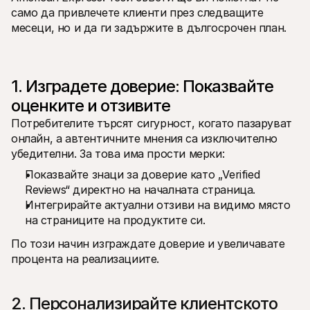
Контакт
само да привлечете клиенти през следващите 
За купувачи
месеци, но и да ги задържите в дългосрочен план.
Разберете защо Mollie е на вашето банково извлечение
За клиентите на Mollie
Свържете се с нашия екип по клиентска поддръжка
Свържете се с отдел продажби
Открийте как можем да помогнем на вашия бизнес
1. Изградете доверие: Показвайте 
оценките и отзивите
Потребителите търсят сигурност, когато пазаруват 
онлайн, а автентичните мнения са изключително 
убедителни. За това има прости мерки:
Показвайте знаци за доверие като „Verified 
Reviews“ директно на началната страница.
Интегрирайте актуални отзиви на видимо място 
на страниците на продуктите си.
По този начин изграждате доверие и увеличавате 
процента на реализациите.
2. Персонализирайте клиентското 