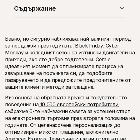
Съдържание
Бавно, но сигурно наближава: най-важният период 
Технически ресурси
Mollie 
за продажби през годината. Black Friday, Cyber 
Портал за разработчици
Доку
Monday и коледният сезон са истински двигатели на 
Открийте ресурси за разработчици и актуализации
Разгл
Библиотеки
Стат
приходи, ако сте добре подготвени. Сега е 
Интегрирайте Mollie с готови библиотеки
Прове
идеалният момент да оптимизирате процеса на 
Discord общност
Chan
завършване на поръчката си, да подобрите 
Присъединете се към нашата общност за разработчици
Запоз
За Mollie
Съдърж
пазаруването и да предложите предпочитаните от 
Цени
Стат
вашите клиенти методи за плащане.
Вижте нашите цени
Откри
може 
За нас
Въз основа на обратната връзка и покупателното 
бизне
Научете повече за нашата 
поведение на
 10 000 европейски потребители
, 
Исто
история и ценности
Вижте
събрахме 6-те най-важни съвета за успешен старт 
Новини
клиен
Прочетете последните новини от 
на електронната търговия през втората половина на 
Харт
Mollie
годината. От целенасочена персонализация до 
Изтег
Кариери
оптимизиран микс от плащания, включително 
Елате да работите при нас – 
наемаме!
American Express. Тези съвети ще ви помогнат не 