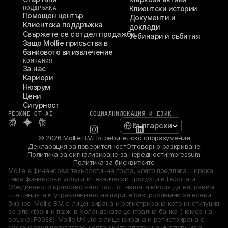
ПОДДРЪЖКА
Клиентски истории
Помощен център
Документи и 
Клиентска поддръжка
доклади
Свържете се с отдел продажби
Уебинари и събития
Защо Mollie присъства в 
банковото ви извлечение
КОМПАНИЯ
За нас
Кариери
Нюзрум
Цени
Сигурност
РЕЗЮМЕ ОТ AI
СОЦИАЛНИ
ЛОКАЦИЯ И ЕЗИК
Select Language
български
© 2026 Mollie B.V.
Потребителско споразумение
Декларация за поверителност
Отговорно разкриване
Политика за сигнализиране за нередности
Impressum
Политика за бисквитките
Mollie е финансова технологична група, която предлага широка 
гама финансови услуги и технически продукти в Европа и 
Обединеното кралство като част от нашата мисия да направим 
плащанията и управлението на парите безпроблемни за всеки 
бизнес. Mollie B.V. е лицензирана и регистрирана като институция 
за електронни пари в Холандската централна банка (номер на 
връзка: F0038). Mollie UK Ltd е лицензирана и регистрирана с 
Финансовия регулаторен орган като платежна институция в 