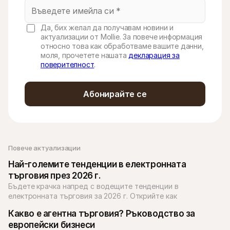
Да, бих желал да получавам новини и
актуализации от Mollie. За повече информация
относно това как обработваме вашите данни,
моля, прочетете нашата
декларация за
поверителност
.
Абонирайте се
Повече актуализации 
Най-големите тенденции в електронната 
търговия през 2026 г.
Бъдете крачка напред с водещите тенденции в 
електронната търговия за 2026 г. Открийте как 
изкуственият интелект, социалната търговия и 
Какво е агентна търговия? Ръководство за 
персонализацията променят онлайн пазаруването.
европейски бизнеси