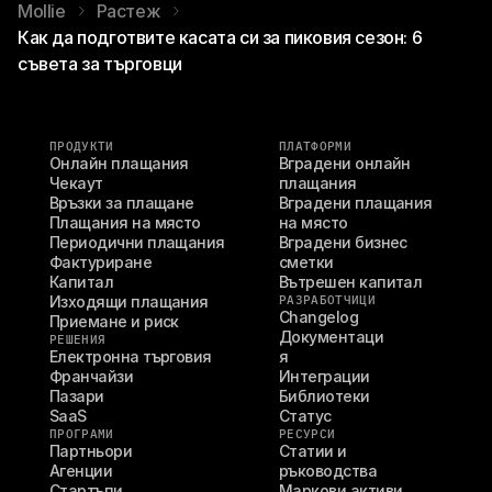
Mollie
Растеж
Как да подготвите касата си за пиковия сезон: 6
съвета за търговци
ПРОДУКТИ
ПЛАТФОРМИ
Онлайн плащания
Вградени онлайн 
Чекаут
плащания
Връзки за плащане
Вградени плащания 
Плащания на място
на място
Периодични плащания
Вградени бизнес 
Фактуриране
сметки
Капитал
Вътрешен капитал
Изходящи плащания
РАЗРАБОТЧИЦИ
Changelog
Приемане и риск
Документаци
РЕШЕНИЯ
Електронна търговия
я
Франчайзи
Интеграции
Пазари
Библиотеки
SaaS
Статус
ПРОГРАМИ
РЕСУРСИ
Партньори
Статии и 
Агенции
ръководства
Стартъпи
Маркови активи