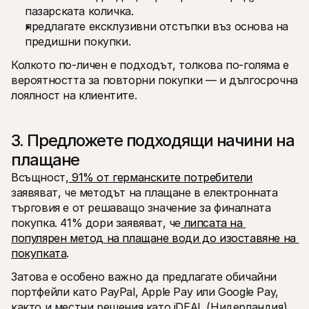
пазарската количка.
предлагате ексклузивни отстъпки въз основа на 
предишни покупки.
Колкото по-личен е подходът, толкова по-голяма е 
вероятността за повторни покупки — и дългосрочна 
лоялност на клиентите.
3. Предложете подходящи начини на 
плащане
Всъщност,
 91% от германските потребители
заявяват, че методът на плащане в електронната 
търговия е от решаващо значение за финалната 
покупка. 41% дори заявяват, че
 липсата на 
популярен метод на плащане води до изоставяне на 
покупката
.
Затова е особено важно да предлагате обичайни 
портфейли като PayPal, Apple Pay или Google Pay, 
както и местни решения като iDEAL (Нидерландия) 