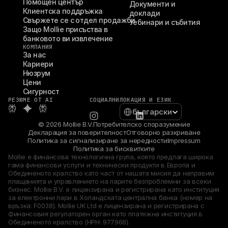
Помощен център
Документи и 
Клиентска поддръжка
доклади
Свържете се с отдел продажби
Уебинари и събития
Защо Mollie присъства в 
банковото ви извлечение
КОМПАНИЯ
За нас
Кариери
Нюзрум
Цени
Сигурност
РЕЗЮМЕ ОТ AI
СОЦИАЛНИ
ЛОКАЦИЯ И ЕЗИК
Select Language
български
© 2026 Mollie B.V.
Потребителско споразумение
Декларация за поверителност
Отговорно разкриване
Политика за сигнализиране за нередности
Impressum
Политика за бисквитките
Mollie е финансова технологична група, която предлага широка 
гама финансови услуги и технически продукти в Европа и 
Обединеното кралство като част от нашата мисия да направим 
плащанията и управлението на парите безпроблемни за всеки 
бизнес. Mollie B.V. е лицензирана и регистрирана като институция 
за електронни пари в Холандската централна банка (номер на 
връзка: F0038). Mollie UK Ltd е лицензирана и регистрирана с 
Финансовия регулаторен орган като платежна институция в 
Обединеното кралство (НРН: 977968).