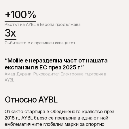
+100%
Ръстът на AYBL в Европа продължава
3x
Технически ресурси
Mollie 
Събитието е с превишен капацитет
Портал за разработчици
Доку
Открийте ресурси за разработчици и актуализации
Разгл
Библиотеки
Стат
Интегрирайте Mollie с готови библиотеки
Прове
“Mollie е неразделна част от нашата 
Discord общност
Chan
експанзия в ЕС през 2025 г.”
Присъединете се към нашата общност за разработчици
Запоз
За Mollie
Съдърж
Амад Дурани, Ръководител Електронна търговия в 
Цени
Стат
AYBL
Вижте нашите цени
Откри
може 
За нас
бизне
Научете повече за нашата 
Исто
Относно AYBL
история и ценности
Вижте
Новини
клиен
Прочетете последните новини от 
Харт
Откакто стартира в Обединеното кралство през 
Mollie
Изтег
Кариери
2018 г., AYBL бързо се превърна в една от най-
Елате да работите при нас – 
емблематичните глобални марки за спортно 
наемаме!