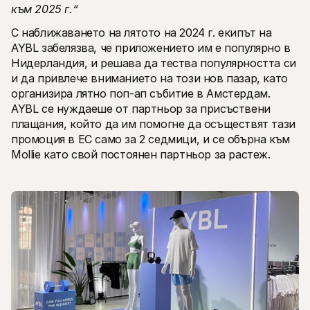
към 2025 г.“
С наближаването на лятото на 2024 г. екипът на 
AYBL забелязва, че приложението им е популярно в 
Нидерландия, и решава да тества популярността си 
и да привлече вниманието на този нов пазар, като 
организира лятно поп-ап събитие в Амстердам. 
AYBL се нуждаеше от партньор за присъствени 
плащания, който да им помогне да осъществят тази 
промоция в ЕС само за 2 седмици, и се обърна към 
Mollie като свой постоянен партньор за растеж.