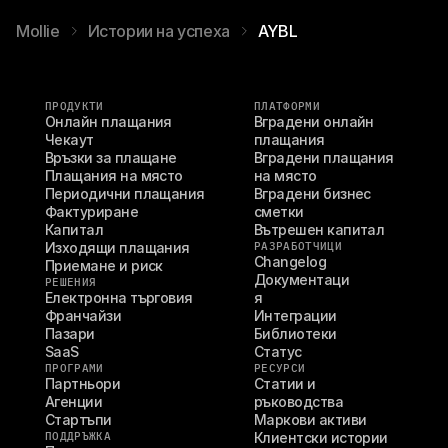
Mollie
Истории на успеха
AYBL
ПРОДУКТИ
ПЛАТФОРМИ
Онлайн плащания
Вградени онлайн 
Чекаут
плащания
Връзки за плащане
Вградени плащания 
Плащания на място
на място
Периодични плащания
Вградени бизнес 
Фактуриране
сметки
Капитал
Вътрешен капитал
Изходящи плащания
РАЗРАБОТЧИЦИ
Changelog
Приемане и риск
Документаци
РЕШЕНИЯ
Електронна търговия
я
Франчайзи
Интеграции
Пазари
Библиотеки
SaaS
Статус
ПРОГРАМИ
РЕСУРСИ
Партньори
Статии и 
Агенции
ръководства
Стартъпи
Маркови активи
ПОДДРЪЖКА
Клиентски истории