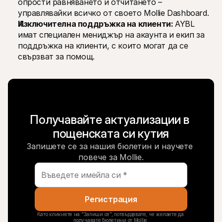
опрости равняването и отчитането – 
управлявайки всичко от своето Mollie Dashboard.
Изключителна поддръжка на клиенти: 
AYBL 
имат специален мениджър на акаунта и екип за 
поддръжка на клиенти, с които могат да се 
свързват за помощ.
Получавайте актуализации в 
пощенската си кутия
Запишете се за нашия бюлетин и научете 
повече за Mollie.
Регистрация
Като кликнете на "Запиши се", потвърдявате, че желаете да 
получавате бюлетини от Mollie.