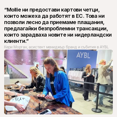
“Mollie ни предостави картови четци, 
които можеха да работят в ЕС. Това ни 
позволи лесно да приемаме плащания, 
предлагайки безпроблемни трансакции, 
които зарадваха новите ни нидерландски 
клиенти.”
Кери Морган, асистент мениджър бранд и събития в AYBL