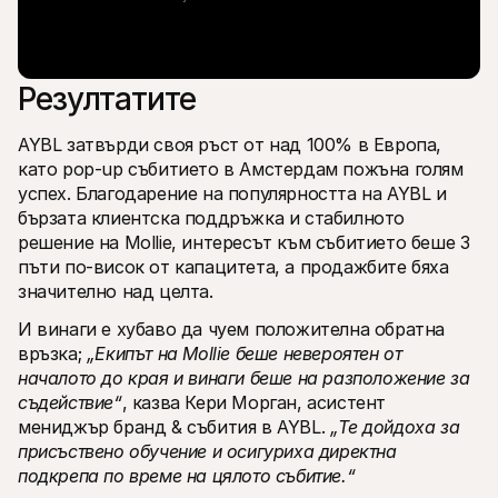
Резултатите
AYBL затвърди своя ръст от над 100% в Европа, 
като pop-up събитието в Амстердам пожъна голям 
успех. Благодарение на популярността на AYBL и 
бързата клиентска поддръжка и стабилното 
решение на Mollie, интересът към събитието беше 3 
пъти по-висок от капацитета, а продажбите бяха 
значително над целта. 
И винаги е хубаво да чуем положителна обратна 
връзка; 
„Екипът на Mollie беше невероятен от 
началото до края и винаги беше на разположение за 
съдействие“
, казва Кери Морган, асистент 
мениджър бранд & събития в AYBL. 
„Те дойдоха за 
присъствено обучение и осигуриха директна 
подкрепа по време на цялото събитие.“