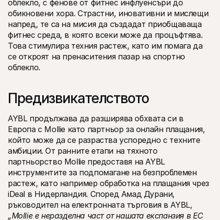
облекло, с фенове от фитнес инфлуенсъри до 
Контакт
За купувачи
обикновени хора. Страстни, иновативни и мислещи 
Разберете защо Mollie е на вашето банково извлечение
напред, те са на мисия да създадат приобщаваща 
За клиентите на Mollie
фитнес среда, в която всеки може да процъфтява. 
Свържете се с нашия екип по клиентска поддръжка
Това стимулира техния растеж, като им помага да 
Свържете се с отдел продажби
Открийте как можем да помогнем на вашия бизнес
се откроят на пренаситения пазар на спортно 
облекло.
Предизвикателството
AYBL продължава да разширява обхвата си в 
Европа с Mollie като партньор за онлайн плащания, 
който може да се разраства успоредно с техните 
амбиции. От ранните етапи на тяхното 
партньорство Mollie предоставя на AYBL 
инструментите за подпомагане на безпроблемен 
растеж, като например обработка на плащания чрез 
iDeal в Нидерландия. Според Амад Дурани, 
ръководител на електронната търговия в AYBL, 
„Mollie е неразделна част от нашата експанзия в ЕС 