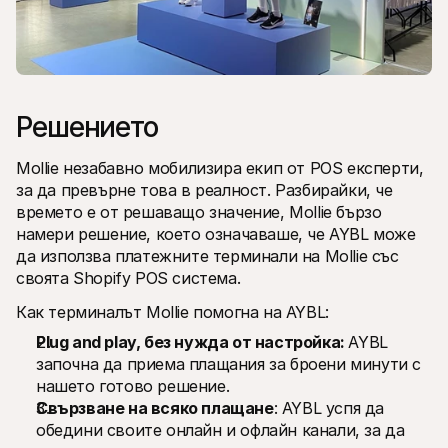
Решението
Mollie незабавно мобилизира екип от POS експерти, 
за да превърне това в реалност. Разбирайки, че 
времето е от решаващо значение, Mollie бързо 
намери решение, което означаваше, че AYBL може 
да използва платежните терминали на Mollie със 
своята Shopify POS система.
Как терминалът Mollie помогна на AYBL:
Plug and play, без нужда от настройка: 
AYBL 
започна да приема плащания за броени минути с 
нашето готово решение.
Свързване на всяко плащане
: AYBL успя да 
обедини своите онлайн и офлайн канали, за да 