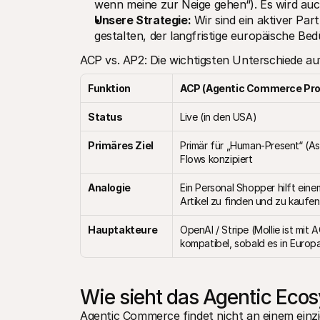
wenn meine zur Neige gehen“). Es wird au
Unsere Strategie:
 Wir sind ein aktiver Pa
gestalten, der langfristige europäische Bedü
ACP vs. AP2: Die wichtigsten Unterschiede auf
Funktion
ACP (Agentic Commerce Pro
Status
Live (in den USA)
Primäres Ziel
Primär für „Human-Present“ (Ass
Flows konzipiert
Analogie
Ein Personal Shopper hilft eine
Artikel zu finden und zu kaufen
Hauptakteure
OpenAI / Stripe (Mollie ist mit A
kompatibel, sobald es in Europa
Wie sieht das Agentic Eco
Agentic Commerce findet nicht an einem einzi