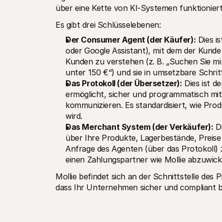
über eine Kette von KI-Systemen funktionier
Es gibt drei Schlüsselebenen:
Der Consumer Agent (der Käufer):
 Dies i
oder Google Assistant), mit dem der Kunde i
Kunden zu verstehen (z. B. „Suchen Sie mir
unter 150 €“) und sie in umsetzbare Schri
Das Protokoll (der Übersetzer):
 Dies ist 
ermöglicht, sicher und programmatisch m
kommunizieren. Es standardisiert, wie Produ
wird.
Das Merchant System (der Verkäufer):
 D
über Ihre Produkte, Lagerbestände, Preise un
Anfrage des Agenten (über das Protokoll) 
einen Zahlungspartner wie Mollie abzuwick
Mollie befindet sich an der Schnittstelle des 
dass Ihr Unternehmen sicher und compliant be