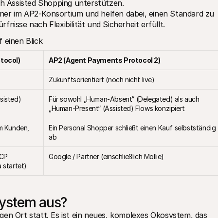
ch Assisted Shopping unterstützen.
rtner im AP2-Konsortium und helfen dabei, einen Standard zu 
rfnisse nach Flexibilität und Sicherheit erfüllt.
 einen Blick
tocol)
AP2 (Agent Payments Protocol 2)
Zukunftsorientiert (noch nicht live)
isted) 
Für sowohl „Human-Absent“ (Delegated) als auch 
„Human-Present“ (Assisted) Flows konzipiert
m Kunden, 
Ein Personal Shopper schließt einen Kauf selbstständig 
ab
CP 
Google / Partner (einschließlich Mollie)
 startet)
system aus?
gen Ort statt. Es ist ein neues, komplexes Ökosystem, das 