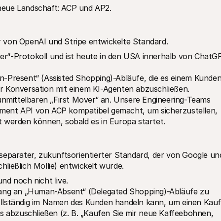
neue Landschaft: ACP und AP2.
 von OpenAI und Stripe entwickelte Standard.
ver“-Protokoll und ist heute in den USA innerhalb von ChatGP
Present“ (Assisted Shopping)-Abläufe, die es einem Kunden
ner Konversation mit einem KI-Agenten abzuschließen.
unmittelbaren „First Mover“ an. Unsere Engineering-Teams 
yment API von ACP kompatibel gemacht, um sicherzustellen, 
werden können, sobald es in Europa startet.
separater, zukunftsorientierter Standard, der von Google und
ließlich Mollie) entwickelt wurde.
und noch nicht live.
ang an „Human-Absent“ (Delegated Shopping)-Abläufe zu 
vollständig im Namen des Kunden handeln kann, um einen Kauf 
 abzuschließen (z. B. „Kaufen Sie mir neue Kaffeebohnen, 