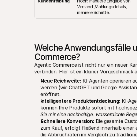
Kundenreibung
Hoch: manuelle Eingabe von 
Versand-/Zahlungsdetails, 
mehrere Schritte.
Welche Anwendungsfälle un
Commerce?
Agentic Commerce ist nicht nur ein neuer Kan
verbinden. Hier ist ein kleiner Vorgeschmack a
Neue Reichweite:
 KI-Agenten operieren au
werden (wie ChatGPT und Google Assistan
eröffnet.
Intelligentere Produktentdeckung:
 KI-Age
können Ihre Produkte sofort mit hochspez
Sie mir eine nachhaltige, wasserdichte Rege
Schnellere Konversion:
 Die gesamte Cust
zum Kauf, erfolgt fließend innerhalb einer
die Abbruchraten im Vergleich zu traditio