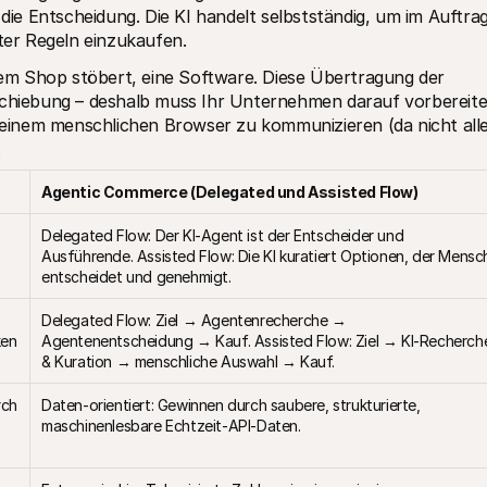
 die Entscheidung. Die KI handelt selbstständig, um im Auftrag
ter Regeln einzukaufen.
hrem Shop stöbert, eine Software. Diese Übertragung der 
schiebung – deshalb muss Ihr Unternehmen darauf vorbereitet
t einem menschlichen Browser zu kommunizieren (da nicht alle
.
Agentic Commerce (Delegated und Assisted Flow)
Delegated Flow: Der KI-Agent ist der Entscheider und 
Ausführende. Assisted Flow: Die KI kuratiert Optionen, der Mensch
entscheidet und genehmigt.
 
Delegated Flow: Ziel → Agentenrecherche → 
en 
Agentenentscheidung → Kauf. Assisted Flow: Ziel → KI-Recherche
& Kuration → menschliche Auswahl → Kauf.
ch 
Daten-orientiert: Gewinnen durch saubere, strukturierte, 
maschinenlesbare Echtzeit-API-Daten.