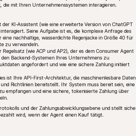
t, die mit Ihren Unternehmenssystemen interagieren.
st der KI-Assistent (wie eine erweiterte Version von ChatGPT 
nteragiert. Seine Aufgabe ist es, die komplexe Anfrage des 
 eine nachhaltige, wasserdichte Regenjacke in Größe 40 für 
tte zu verwandeln.
der Regelsatz (wie ACP und AP2), der es dem Consumer Agent 
it den Backend-Systemen Ihres Unternehmens zu 
ktdaten angefordert und wie eine sichere Zahlung initiiert 
ies ist Ihre API-First-Architektur, die maschinenlesbare Daten 
d Richtlinien bereitstellt. Ihr System muss bereit sein, eine 
zu empfangen und eine sichere, tokenisierte Zahlung über 
eln.
Protokolls und der Zahlungsabwicklungsebene und stellt sicher
zahlt wird, wenn der Agent einen Kauf tätigt.