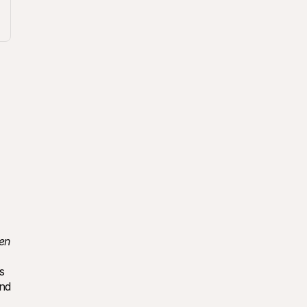
.
n 
 
nd 