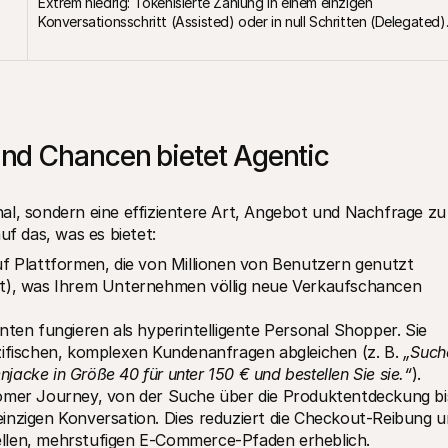
Extrem niedrig: Tokenisierte Zahlung in einem einzigen 
Konversationsschritt (Assisted) oder in null Schritten (Delegated)
d Chancen bietet Agentic 
al, sondern eine effizientere Art, Angebot und Nachfrage zu 
uf das, was es bietet:
f Plattformen, die von Millionen von Benutzern genutzt 
t), was Ihrem Unternehmen völlig neue Verkaufschancen 
nten fungieren als hyperintelligente Personal Shopper. Sie 
ifischen, komplexen Kundenanfragen abgleichen (z. B. 
„Suche
njacke in Größe 40 für unter 150 € und bestellen Sie sie.“
).
omer Journey, von der Suche über die Produktentdeckung bis
 einzigen Konversation. Dies reduziert die Checkout-Reibung u
nellen, mehrstufigen E-Commerce-Pfaden erheblich.