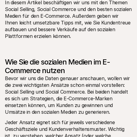
In diesem Artikel beschäftigen wir uns mit den Themen 
Für Endkunden
Social Selling, Social Commerce und den besten sozialen 
Warum steht Mollie auf Ihrem Kontoauszug?
Für Mollie-Händler
Medien für den E-Commerce. Außerdem geben wir 
Kontaktieren Sie unseren Händler-Support
Ihnen leicht umsetzbare Tipps mit, wie Sie Kundentreue 
Sales-Team kontaktieren
aufbauen und bessere Verkäufe auf den sozialen 
Erfahren Sie, wie wir Ihrem Unternehmen helfen können
Plattformen erzielen können.
Wie Sie die sozialen Medien im E-
Commerce nutzen
Bevor wir uns die Daten genauer anschauen, wollen wir 
die zwei wichtigsten Ansätze schon einmal vorstellen: 
Social Selling und Social Commerce. Bei beiden handelt 
es sich um Strategien, die E-Commerce-Marken 
einsetzen können, um Kunden zu gewinnen und 
Umsätze in den sozialen Medien zu generieren.
Jeder Ansatz eignet sich für jeweils verschiedene 
Geschäftsziele und Kundenverhaltensmuster. Wichtig 
ist, zu verstehen, welcher Ansatz (oder welche 