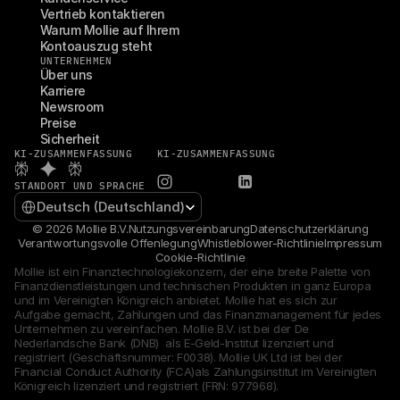
Vertrieb kontaktieren
Warum Mollie auf Ihrem 
Kontoauszug steht
UNTERNEHMEN
Über uns
Karriere
Newsroom
Preise
Sicherheit
KI-ZUSAMMENFASSUNG
KI-ZUSAMMENFASSUNG
STANDORT UND SPRACHE
Select Language
Deutsch (Deutschland)
© 2026 Mollie B.V.
Nutzungsvereinbarung
Datenschutzerklärung
Verantwortungsvolle Offenlegung
Whistleblower-Richtlinie
Impressum
Cookie-Richtlinie
Mollie ist ein Finanztechnologiekonzern, der eine breite Palette von 
Finanzdienstleistungen und technischen Produkten in ganz Europa 
und im Vereinigten Königreich anbietet. Mollie hat es sich zur 
Aufgabe gemacht, Zahlungen und das Finanzmanagement für jedes 
Unternehmen zu vereinfachen. Mollie B.V. ist bei der De 
Nederlandsche Bank (DNB)  als E-Geld-Institut lizenziert und 
registriert (Geschäftsnummer: F0038). Mollie UK Ltd ist bei der 
Financial Conduct Authority (FCA)als Zahlungsinstitut im Vereinigten 
Königreich lizenziert und registriert (FRN: 977968).