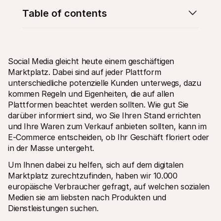
Table of contents
Social Media gleicht heute einem geschäftigen 
Technische Ressourcen
Mollie
Marktplatz. Dabei sind auf jeder Plattform 
Developer-Portal
Doku
unterschiedliche potenzielle Kunden unterwegs, dazu 
Entdecken Sie unsere Ressourcen und Updates für 
Erfahr
kommen Regeln und Eigenheiten, die auf allen 
Developer
unser
Bibliotheken
Statu
Plattformen beachtet werden sollten. Wie gut Sie 
Integrieren Sie Mollie mit unseren Plug-and-Play-Paketen
Überp
darüber informiert sind, wo Sie Ihren Stand errichten 
Discord community
Chan
und Ihre Waren zum Verkauf anbieten sollten, kann im 
Werden Sie Teil der Entwickler-Community
Lesen 
E-Commerce entscheiden, ob Ihr Geschäft floriert oder 
Über Mollie
Conte
Preise
Artike
in der Masse untergeht.
Sehen Sie sich unsere Preise an
Entdec
für Ih
Über uns
Um Ihnen dabei zu helfen, sich auf dem digitalen 
Erfol
Unsere Story und Werte
Marktplatz zurechtzufinden, haben wir 10.000 
Erfahr
News
Erfolg
europäische Verbraucher gefragt, auf welchen sozialen 
Lesen Sie aktuelle Mollie-
Kunde
Neuigkeiten
Medien sie am liebsten nach Produkten und 
Pape
Karriere
Dienstleistungen suchen. 
Laden 
Kommen Sie zu uns - wir stellen ein!
Kontakt