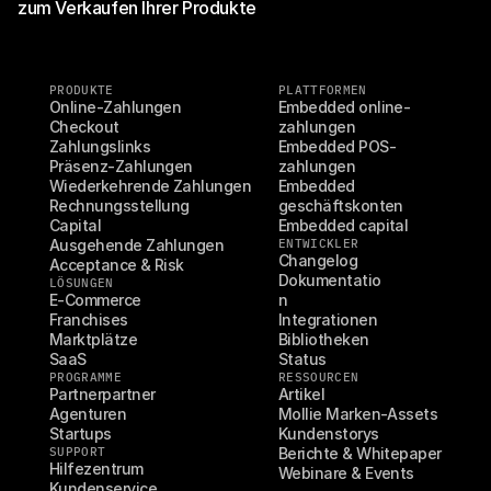
zum Verkaufen Ihrer Produkte
PRODUKTE
PLATTFORMEN
Online-Zahlungen
Embedded online-
Checkout
zahlungen
Zahlungslinks
Embedded POS-
Präsenz-Zahlungen
zahlungen
Wiederkehrende Zahlungen
Embedded 
Rechnungsstellung
geschäftskonten
Capital
Embedded capital
Ausgehende Zahlungen
ENTWICKLER
Changelog
Acceptance & Risk
Dokumentatio
LÖSUNGEN
E-Commerce
n
Franchises
Integrationen
Marktplätze
Bibliotheken
SaaS
Status
PROGRAMME
RESSOURCEN
Partnerpartner
Artikel
Agenturen
Mollie Marken-Assets
Startups
Kundenstorys
SUPPORT
Berichte & Whitepaper
Hilfezentrum
Webinare & Events
Kundenservice