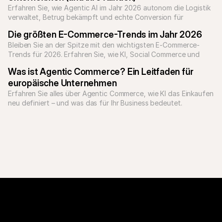
Erfahren Sie, wie Agentic AI im Jahr 2026 autonom die Logistik 
verwaltet, Betrug bekämpft und echte Conversion für 
Unternehmen erzielt.
Die größten E-Commerce-Trends im Jahr 2026
Bleiben Sie an der Spitze mit den wichtigsten E-Commerce-
Trends für 2026. Erfahren Sie, wie KI, Social Commerce und 
Personalisierung das Onlineshopping verändern.
Was ist Agentic Commerce? Ein Leitfaden für 
europäische Unternehmen
Erfahren Sie alles über Agentic Commerce, wie KI das Einkaufen 