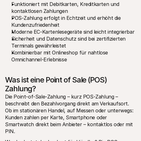
Funktioniert mit Debitkarten, Kreditkarten und 
Für Endkunden
Warum steht Mollie auf Ihrem Kontoauszug?
kontaktlosen Zahlungen
Für Mollie-Händler
POS-Zahlung erfolgt in Echtzeit und erhöht die 
Kontaktieren Sie unseren Händler-Support
Kundenzufriedenheit
Sales-Team kontaktieren
Moderne EC-Kartenlesegeräte sind leicht integrierbar
Erfahren Sie, wie wir Ihrem Unternehmen helfen können
Sicherheit und Datenschutz sind bei zertifizierten 
Terminals gewährleistet
Kombinierbar mit Onlineshop für nahtlose 
Omnichannel-Erlebnisse
Was ist eine Point of Sale (POS) 
Zahlung?
Die Point-of-Sale-Zahlung – kurz POS-Zahlung – 
beschreibt den Bezahlvorgang direkt am Verkaufsort. 
Ob im stationären Handel, auf Messen oder unterwegs: 
Kunden zahlen per Karte, Smartphone oder 
Smartwatch direkt beim Anbieter – kontaktlos oder mit 
PIN.