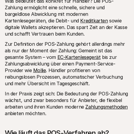
Was bedeutet das konkret für Händler? Die POS-
Zahlung ermöglicht eine schnelle, sichere und 
bargeldlose Abwicklung mit modernen 
Kartenlesegeräten, die Debit- und 
Kreditkarten
 sowie 
digitale Wallets akzeptieren. Das spart Zeit an der Kasse 
und schafft Vertrauen beim Kunden.
Zur Definition der POS-Zahlung gehört allerdings mehr 
als nur der Moment der Zahlung: Gemeint ist das 
gesamte System – vom 
EC-Kartenlesegerät
 bis zur 
Zahlungsabwicklung über einen Payment-Service-
Provider wie 
Mollie
. Händler profitieren von 
reibungslosen Prozessen, automatischer Verbuchung 
und mehr Übersicht im Tagesgeschäft.
In der Praxis zeigt sich: Die Bedeutung der POS-Zahlung 
wächst, und zwar besonders für Anbieter, die flexibel 
arbeiten und ihren Kunden moderne 
Zahlungsmethoden
anbieten möchten.
Wie läuft das POS-Verfahren ab?