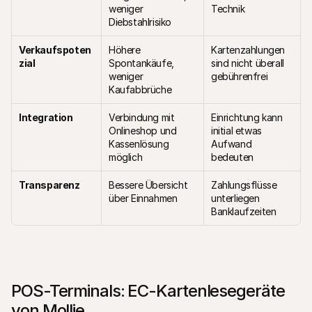
weniger 
Technik
Diebstahlrisiko
Verkaufspoten
Höhere 
Kartenzahlungen 
zial
Spontankäufe, 
sind nicht überall 
weniger 
gebührenfrei
Kaufabbrüche
Integration
Verbindung mit 
Einrichtung kann 
Onlineshop und 
initial etwas 
Kassenlösung 
Aufwand 
möglich
bedeuten
Transparenz
Bessere Übersicht 
Zahlungsflüsse 
über Einnahmen
unterliegen 
Banklaufzeiten
POS-Terminals: EC-Kartenlesegeräte 
von Mollie