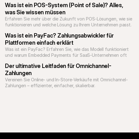
allen lokalen Zahlungsmethoden.
Was ist ein POS-System (Point of Sale)? Alles, 
was Sie wissen müssen
Erfahren Sie mehr über die Zukunft von POS-Lösungen, wie sie 
funktionieren und welche Lösung zu Ihrem Unternehmen passt. 
Was ist ein PayFac? Zahlungsabwickler für 
Plattformen einfach erklärt
Was ist ein PayFac? Erfahren Sie, wie das Modell funktioniert 
und warum Embedded Payments für SaaS-Unternehmen oft 
die bessere Wahl sind.
Der ultimative Leitfaden für Omnichannel-
Zahlungen
Vereinen Sie Online- und In-Store-Verkäufe mit Omnichannel-
Zahlungen – effizienter, einfacher, skalierbar.