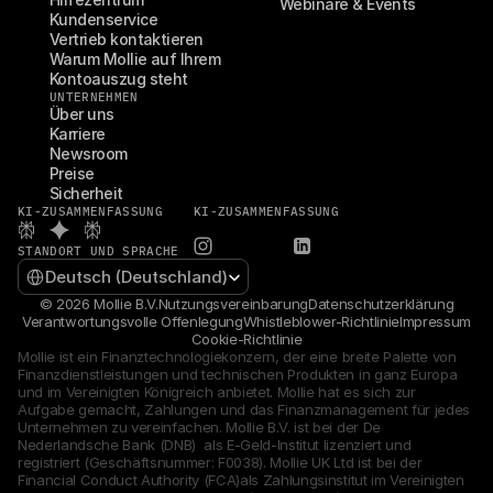
Webinare & Events
Kundenservice
Vertrieb kontaktieren
Warum Mollie auf Ihrem 
Kontoauszug steht
UNTERNEHMEN
Über uns
Karriere
Newsroom
Preise
Sicherheit
KI-ZUSAMMENFASSUNG
KI-ZUSAMMENFASSUNG
STANDORT UND SPRACHE
Select Language
Deutsch (Deutschland)
© 2026 Mollie B.V.
Nutzungsvereinbarung
Datenschutzerklärung
Verantwortungsvolle Offenlegung
Whistleblower-Richtlinie
Impressum
Cookie-Richtlinie
Mollie ist ein Finanztechnologiekonzern, der eine breite Palette von 
Finanzdienstleistungen und technischen Produkten in ganz Europa 
und im Vereinigten Königreich anbietet. Mollie hat es sich zur 
Aufgabe gemacht, Zahlungen und das Finanzmanagement für jedes 
Unternehmen zu vereinfachen. Mollie B.V. ist bei der De 
Nederlandsche Bank (DNB)  als E-Geld-Institut lizenziert und 
registriert (Geschäftsnummer: F0038). Mollie UK Ltd ist bei der 
Financial Conduct Authority (FCA)als Zahlungsinstitut im Vereinigten 