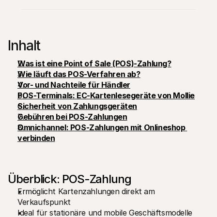
Inhalt
Was ist eine Point of Sale (POS)-Zahlung?
Technische Ressourcen
Mollie
Wie läuft das POS-Verfahren ab?
Developer-Portal
Doku
Vor- und Nachteile für Händler
Entdecken Sie unsere Ressourcen und Updates für 
Erfahr
Developer
unser
POS-Terminals: EC-Kartenlesegeräte von Mollie
Bibliotheken
Statu
Sicherheit von Zahlungsgeräten
Integrieren Sie Mollie mit unseren Plug-and-Play-Paketen
Überp
Gebühren bei POS-Zahlungen
Discord community
Chan
Werden Sie Teil der Entwickler-Community
Lesen 
Omnichannel: POS-Zahlungen mit Onlineshop 
Über Mollie
Conte
verbinden
Preise
Artike
Sehen Sie sich unsere Preise an
Entdec
für Ih
Über uns
Erfol
Unsere Story und Werte
Erfahr
News
Überblick: POS-Zahlung
Erfolg
Lesen Sie aktuelle Mollie-
Kunde
Ermöglicht Kartenzahlungen direkt am 
Neuigkeiten
Pape
Karriere
Verkaufspunkt
Laden 
Kommen Sie zu uns - wir stellen ein!
Ideal für stationäre und mobile Geschäftsmodelle
Kontakt