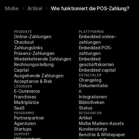
Mollie
Artikel
Wie funktioniert die POS-Zahlung?
PRODUKTE
PLATTFORMEN
Online-Zahlungen
Embedded online-
Checkout
zahlungen
Zahlungslinks
Embedded POS-
Präsenz-Zahlungen
zahlungen
Wiederkehrende Zahlungen
Embedded 
Rechnungsstellung
geschäftskonten
Capital
Embedded capital
Ausgehende Zahlungen
ENTWICKLER
Changelog
Acceptance & Risk
Dokumentatio
LÖSUNGEN
E-Commerce
n
Franchises
Integrationen
Marktplätze
Bibliotheken
SaaS
Status
PROGRAMME
RESSOURCEN
Partnerpartner
Artikel
Agenturen
Mollie Marken-Assets
Startups
Kundenstorys
SUPPORT
Berichte & Whitepaper
Hilfezentrum