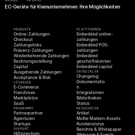
EC-Geräte für Kleinunternehmen: Ihre Möglichkeiten
PRODUKTE
PLATTFORMEN
Online-Zahlungen
Embedded online-
Checkout
zahlungen
Zahlungslinks
Embedded POS-
Präsenz-Zahlungen
zahlungen
Wiederkehrende Zahlungen
Embedded 
Rechnungsstellung
geschäftskonten
Capital
Embedded capital
Ausgehende Zahlungen
ENTWICKLER
Changelog
Acceptance & Risk
Dokumentatio
LÖSUNGEN
E-Commerce
n
Franchises
Integrationen
Marktplätze
Bibliotheken
SaaS
Status
PROGRAMME
RESSOURCEN
Partnerpartner
Artikel
Agenturen
Mollie Marken-Assets
Startups
Kundenstorys
SUPPORT
Berichte & Whitepaper
Hilfezentrum
Webinare & Events