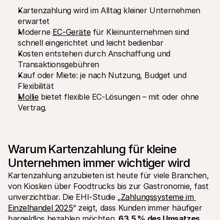
Für Endkunden
Kartenzahlung wird im Alltag kleiner Unternehmen 
Warum steht Mollie auf Ihrem Kontoauszug?
erwartet
Für Mollie-Händler
Moderne 
EC-Geräte
 für Kleinunternehmen sind 
Kontaktieren Sie unseren Händler-Support
Sales-Team kontaktieren
schnell eingerichtet und leicht bedienbar
Erfahren Sie, wie wir Ihrem Unternehmen helfen können
Kosten entstehen durch Anschaffung und 
Transaktionsgebühren
Kauf oder Miete: je nach Nutzung, Budget und 
Flexibilität
Mollie
 bietet flexible EC-Lösungen – mit oder ohne 
Vertrag.
Warum Kartenzahlung für kleine 
Unternehmen immer wichtiger wird
Kartenzahlung anzubieten ist heute für viele Branchen, 
von Kiosken über Foodtrucks bis zur Gastronomie, fast 
unverzichtbar. Die EHI-Studie „
Zahlungssysteme im 
Einzelhandel 2025
“ zeigt, dass Kunden immer häufiger 
bargeldlos bezahlen möchten. 
63,5 % des Umsatzes 