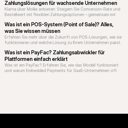
Zahlungslösungen für wachsende Unternehmen
Klarna über Mollie anbieten: Steigern Sie Conversion-Rate und 
Bestellwert mit flexiblen Zahlungsoptionen – gemeinsam mit 
allen lokalen Zahlungsmethoden.
Was ist ein POS-System (Point of Sale)? Alles, 
was Sie wissen müssen
Erfahren Sie mehr über die Zukunft von POS-Lösungen, wie sie 
funktionieren und welche Lösung zu Ihrem Unternehmen passt. 
Was ist ein PayFac? Zahlungsabwickler für 
Plattformen einfach erklärt
Was ist ein PayFac? Erfahren Sie, wie das Modell funktioniert 
und warum Embedded Payments für SaaS-Unternehmen oft 
die bessere Wahl sind.