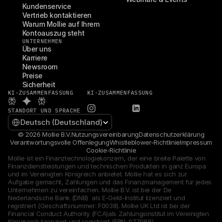
Kundenservice
Vertrieb kontaktieren
Warum Mollie auf Ihrem 
Kontoauszug steht
UNTERNEHMEN
Über uns
Karriere
Newsroom
Preise
Sicherheit
KI-ZUSAMMENFASSUNG
KI-ZUSAMMENFASSUNG
STANDORT UND SPRACHE
Select Language
Deutsch (Deutschland)
© 2026 Mollie B.V.
Nutzungsvereinbarung
Datenschutzerklärung
Verantwortungsvolle Offenlegung
Whistleblower-Richtlinie
Impressum
Cookie-Richtlinie
Mollie ist ein Finanztechnologiekonzern, der eine breite Palette von 
Finanzdienstleistungen und technischen Produkten in ganz Europa 
und im Vereinigten Königreich anbietet. Mollie hat es sich zur 
Aufgabe gemacht, Zahlungen und das Finanzmanagement für jedes 
Unternehmen zu vereinfachen. Mollie B.V. ist bei der De 
Nederlandsche Bank (DNB)  als E-Geld-Institut lizenziert und 
registriert (Geschäftsnummer: F0038). Mollie UK Ltd ist bei der 
Financial Conduct Authority (FCA)als Zahlungsinstitut im Vereinigten 
Königreich lizenziert und registriert (FRN: 977968).