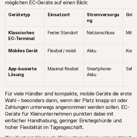
möglichen EC-Geräte auf einen Blick:
Gerätetyp
Einsatzort
Stromversorgu
Größ
ng
Klassisches 
Fester Standort
Netzanschluss
Mitte
EC-Terminal
Mobiles Gerät
Flexibel / mobil
Akku
Komp
App-basierte 
Maximal flexibel
Smartphone-
Sehr 
Lösung
Akku
Für viele Händler sind kompakte, mobile Geräte die erste 
Wahl – besonders dann, wenn der Platz knapp ist oder 
Zahlungen unterwegs angenommen werden sollen. EC-
Geräte für Kleinunternehmen punkten dabei mit 
einfacher Handhabung, geringer Einstiegshürde und 
hoher Flexibilität im Tagesgeschäft.