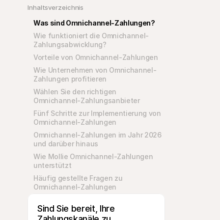
Inhaltsverzeichnis
Was sind Omnichannel-Zahlungen?
Wie funktioniert die Omnichannel-
Zahlungsabwicklung?
Vorteile von Omnichannel-Zahlungen
Wie Unternehmen von Omnichannel-
Zahlungen profitieren
Wählen Sie den richtigen 
Omnichannel-Zahlungsanbieter
Fünf Schritte zur Implementierung von 
Omnichannel-Zahlungen
Omnichannel-Zahlungen im Jahr 2026 
und darüber hinaus
Wie Mollie Omnichannel-Zahlungen 
unterstützt
Häufig gestellte Fragen zu 
Omnichannel-Zahlungen
Sind Sie bereit, Ihre 
Zahlungskanäle zu 