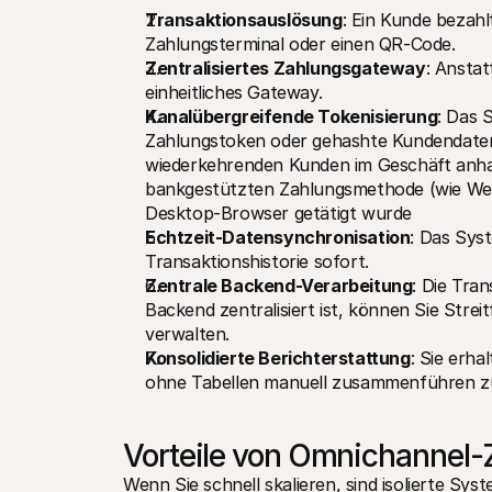
Transaktionsauslösung
: Ein Kunde bezahl
Zahlungsterminal oder einen QR-Code.
Zentralisiertes Zahlungsgateway
: Anstat
einheitliches Gateway.
Kanalübergreifende Tokenisierung
: Das 
Zahlungstoken oder gehashte Kundendaten –
wiederkehrenden Kunden im Geschäft anhand
bankgestützten Zahlungsmethode (wie Wero
Desktop-Browser getätigt wurde
Echtzeit-Datensynchronisation
: Das Syst
Transaktionshistorie sofort.
Zentrale Backend-Verarbeitung
: Die Tran
Backend zentralisiert ist, können Sie Strei
verwalten.
Konsolidierte Berichterstattung
: Sie erha
ohne Tabellen manuell zusammenführen z
Vorteile von Omnichannel
Wenn Sie schnell skalieren, sind isolierte Sys