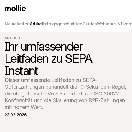
Neuigkeiten
Artikel
Erfolgsgeschichten
Guides
Webinare & Even
Zahlungen
ARTIKEL
Online-Zahlungen
Tap to Pay auf dem iPhone
Ihr umfassender
Erfahren Sie mehr
Akzeptieren und verwa
Akzeptieren Sie kontaklose Zahlungen direk
Zahlungen
Leitfaden zu SEPA
POS-Zahlungen
Empfangen Sie Zahlun
Terminals und andere
Instant
Mollie-Checkout
Personalisieren Sie I
für eine höhere Conv
Dieser umfassende Leitfaden zu SEPA-
Wiederkehrende Z
Sofortzahlungen behandelt die 10-Sekunden-Regel, 
Erhalten Sie wiederke
die obligatorische VoP-Sicherheit, die ISO 20022-
Abo-Zahlungen
Acceptance & Risk
Konformität und die Skalierung von B2B-Zahlungen 
Verhindern Sie Betrug
mit hohem Wert.
maximieren Sie die C
Partner
23.02.2026
Für 
Für Agenturen
Entde
Erfahren Sie mehr über unser Agentur-Partnerprogramm
Partn