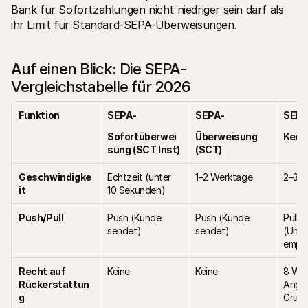
Bank für Sofortzahlungen nicht niedriger sein darf als 
ihr Limit für Standard-SEPA-Überweisungen.
Auf einen Blick: Die SEPA-
Vergleichstabelle für 2026
Funktion
SEPA-
SEPA-
SEPA
Sofortüberwei
Überweisung 
Kernl
sung (SCT Inst)
(SCT)
Geschwindigke
Echtzeit (unter 
1–2 Werktage
2–3 W
it
10 Sekunden) 
Push/Pull
Push (Kunde 
Push (Kunde 
Pull 
sendet)
sendet)
(Unte
empf
Recht auf 
Keine
Keine
8 Woc
Rückerstattun
Angab
g
Grün