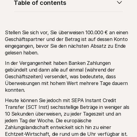
Table of contents
Stellen Sie sich vor, Sie überweisen 100.000 € an einen 
Geschäftspartner und der Betrag ist auf dessen Konto 
Technische Ressourcen
Mollie
eingegangen, bevor Sie den nächsten Absatz zu Ende 
Developer-Portal
Doku
gelesen haben. 
Entdecken Sie unsere Ressourcen und Updates für 
Erfahr
Developer
unser
In der Vergangenheit haben Banken Zahlungen 
Bibliotheken
Statu
Integrieren Sie Mollie mit unseren Plug-and-Play-Paketen
Überp
gebündelt und dann alle auf einmal (während der 
Discord community
Chan
Geschäftszeiten) versendet, was bedeutete, dass 
Werden Sie Teil der Entwickler-Community
Lesen 
Überweisungen mit hohem Wert mehrere Tage dauern 
Über Mollie
Conte
Preise
Artike
konnten. 
Sehen Sie sich unsere Preise an
Entdec
für Ih
Heute können Sie jedoch mit SEPA Instant Credit 
Über uns
Erfol
Unsere Story und Werte
Transfer (SCT Inst) sechsstellige Beträge in weniger als 
Erfahr
News
10 Sekunden überweisen, zu jeder Tageszeit und an 
Erfolg
Lesen Sie aktuelle Mollie-
Kunde
jedem Tag der Woche. Die europäische 
Neuigkeiten
Pape
Karriere
Zahlungslandschaft entwickelt sich hin zu einer 
Laden 
Kommen Sie zu uns - wir stellen ein!
Echtzeit-Wirtschaft, die rund um die Uhr verfügbar ist. 
Kontakt