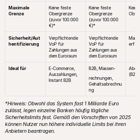
Maximale 
Keine feste 
Keine feste 
Keine 
Grenze
Obergrenze 
Obergrenze 
Ober
(zuvor 100.000 
(zuvor 100.000 
€)*
€)*
Sicherheit/Aut
Verpflichtende 
Verpflichtende 
Manda
hentifizierung
VoP für 
VoP für 
erfor
Zahlungen aus 
Zahlungen aus 
dem Euroraum
dem Euroraum
Ideal für
E-Commerce, 
B2B, Massen-
Abon
Auszahlungen, 
(B2C)
rechnungen, 
Instant B2B
Gehaltsabrechnu
ng
*Hinweis: Obwohl das System fast 1 Milliarde Euro 
zulässt, legen einzelne Banken häufig tägliche 
Sicherheitslimits fest. Gemäß den Vorschriften von 2025 
können Nutzer nun höhere individuelle Limits bei ihren 
Anbietern beantragen.