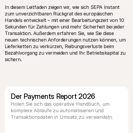
Für Endkunden
In diesem Leitfaden zeigen wir, wie sich SEPA Instant 
Warum steht Mollie auf Ihrem Kontoauszug?
zum unverzichtbaren Rückgrat des europäischen 
Für Mollie-Händler
Handels entwickelt – mit einer Bearbeitungszeit von 10 
Kontaktieren Sie unseren Händler-Support
Sales-Team kontaktieren
Sekunden für Zahlungen und mehr Sicherheit bei jeder 
Erfahren Sie, wie wir Ihrem Unternehmen helfen können
Transaktion. Außerdem erfahren Sie, wie Sie diese 
neuen technischen Anforderungen nutzen können, um 
Lieferketten zu verkürzen, Reibungsverluste beim 
Bezahlvorgang zu vermeiden und Ihr Betriebskapital zu 
sichern.
Der Payments Report 2026
Holen Sie sich das operative Handbuch, um
komplexe Abläufe zu automatisieren und
Transaktionsdaten in Umsatz zu verwandeln.