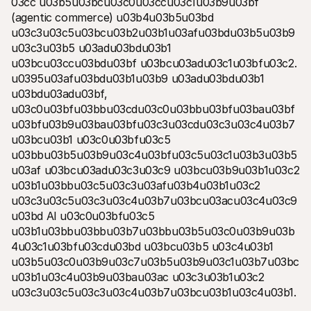
03cc u03b5u03bcu03c0u03ccu03c1u03b9u03bf 
(agentic commerce) u03b4u03b5u03bd 
u03c3u03c5u03bcu03b2u03b1u03afu03bdu03b5u03b9 
u03c3u03b5 u03adu03bdu03b1 
u03bcu03ccu03bdu03bf u03bcu03adu03c1u03bfu03c2. 
u0395u03afu03bdu03b1u03b9 u03adu03bdu03b1 
u03bdu03adu03bf, 
u03c0u03bfu03bbu03cdu03c0u03bbu03bfu03bau03bf 
u03bfu03b9u03bau03bfu03c3u03cdu03c3u03c4u03b7
u03bcu03b1 u03c0u03bfu03c5 
u03bbu03b5u03b9u03c4u03bfu03c5u03c1u03b3u03b5
u03af u03bcu03adu03c3u03c9 u03bcu03b9u03b1u03c2 
u03b1u03bbu03c5u03c3u03afu03b4u03b1u03c2 
u03c3u03c5u03c3u03c4u03b7u03bcu03acu03c4u03c9
u03bd AI u03c0u03bfu03c5 
u03b1u03bbu03bbu03b7u03bbu03b5u03c0u03b9u03b
4u03c1u03bfu03cdu03bd u03bcu03b5 u03c4u03b1 
u03b5u03c0u03b9u03c7u03b5u03b9u03c1u03b7u03bc
u03b1u03c4u03b9u03bau03ac u03c3u03b1u03c2 
u03c3u03c5u03c3u03c4u03b7u03bcu03b1u03c4u03b1.