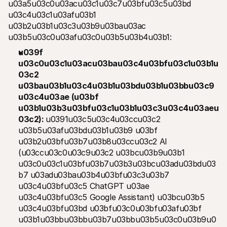
u03a5u03c0u03acu03c1u03c7u03bfu03c5u03bd 
u03c4u03c1u03afu03b1 
u03b2u03b1u03c3u03b9u03bau03ac 
u03b5u03c0u03afu03c0u03b5u03b4u03b1:
u039f 
u03c0u03c1u03acu03bau03c4u03bfu03c1u03b1u
03c2 
u03bau03b1u03c4u03b1u03bdu03b1u03bbu03c9
u03c4u03ae (u03bf 
u03b1u03b3u03bfu03c1u03b1u03c3u03c4u03aeu
03c2): 
u0391u03c5u03c4u03ccu03c2 
u03b5u03afu03bdu03b1u03b9 u03bf 
u03b2u03bfu03b7u03b8u03ccu03c2 AI 
(u03ccu03c0u03c9u03c2 u03bcu03b9u03b1 
u03c0u03c1u03bfu03b7u03b3u03bcu03adu03bdu03
b7 u03adu03bau03b4u03bfu03c3u03b7 
u03c4u03bfu03c5 ChatGPT u03ae 
u03c4u03bfu03c5 Google Assistant) u03bcu03b5 
u03c4u03bfu03bd u03bfu03c0u03bfu03afu03bf 
u03b1u03bbu03bbu03b7u03bbu03b5u03c0u03b9u0