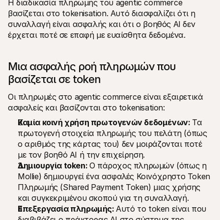
Η διαδικασία πληρωμής του agentic commerce 
βασίζεται στο tokenisation. Αυτό διασφαλίζει ότι η 
συναλλαγή είναι ασφαλής και ότι ο βοηθός AI δεν 
έρχεται ποτέ σε επαφή με ευαίσθητα δεδομένα.
Μια ασφαλής ροή πληρωμών που 
βασίζεται σε token
Οι πληρωμές στο agentic commerce είναι εξαιρετικά 
ασφαλείς και βασίζονται στο tokenisation:
Καμία κοινή χρήση πρωτογενών δεδομένων: 
Τα 
πρωτογενή στοιχεία πληρωμής του πελάτη (όπως 
ο αριθμός της κάρτας του) δεν μοιράζονται ποτέ 
με τον βοηθό AI ή την επιχείρηση.
Δημιουργία token: 
Ο πάροχος πληρωμών (όπως η 
Mollie) δημιουργεί ένα ασφαλές Κοινόχρηστο Token 
Πληρωμής (Shared Payment Token) μιας χρήσης 
και συγκεκριμένου σκοπού για τη συναλλαγή.
Επεξεργασία πληρωμής: 
Αυτό το token είναι που 
διαβιβάζει ο πράκτορας AI στο σύστημα της 