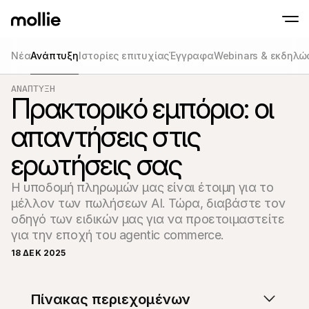
Νέα
Ανάπτυξη
Ιστορίες επιτυχίας
Έγγραφα
Webinars & εκδηλώ
Δεχθέιτε πληρωμές
Διαδικτυακές πλ
ΑΝΆΠΤΥΞΗ
Tap to Pay στο iPhone
Μάθετε περισσότερα
Πρακτορικό εμπόριο: οι
Αποδοχή και διαχείρι
Αποδεχτείτε επαφές πληρωμών απευθείας
διαδικτυακών πληρ
Πληρωμές δια ζώ
απαντήσεις στις
Δεχτείτε πληρωμές μ
και συσκευές
ερωτήσεις σας
Ταμείο
Προσφέρετε ένα ταμε
βελτιστοποιημένο για
Η υποδομή πληρωμών μας είναι έτοιμη για το 
μετατροπές
Επαναλαμβανόμε
μέλλον των πωλήσεων AI. Τώρα, διαβάστε τον 
Συλλογή επαναλαμβ
οδηγό των ειδικών μας για να προετοιμαστείτε 
και συνδρομητικών
Αποδοχή & Κίνδυν
Προληφθείτε τη απάτ
18 ΔΕΚ 2025
βελτιστοποιήστε τη
Συνεργάτες
Για S
Για πρακτορεία
Εξερε
Πίνακας περιεχομένων
Μάθετε για το Πρόγραμμα Συνεργατών μας
Ecomm