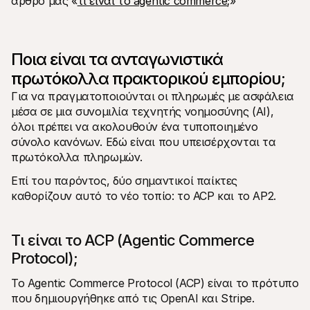
άρθρο μας «
τι είναι το agentic commerce;
»
Για τους αγοραστές
Ανακαλύψτε γιατί η Mollie εμφανίζεται στην τραπεζική 
σας δήλωση
Για πελάτες της Mollie
Ποια είναι τα ανταγωνιστικά 
Επικοινωνήστε με την ομάδα υποστήριξης πελατών μας
Επικοινωνήστε με τις πωλήσεις
πρωτόκολλα πρακτορικού εμπορίου;
Ανακαλύψτε πώς μπορούμε να βοηθήσουμε την 
επιχείρησή σας
Για να πραγματοποιούνται οι πληρωμές με ασφάλεια 
μέσα σε μια συνομιλία τεχνητής νοημοσύνης (AI), 
όλοι πρέπει να ακολουθούν ένα τυποποιημένο 
σύνολο κανόνων. Εδώ είναι που υπεισέρχονται τα 
πρωτόκολλα πληρωμών. 
Επί του παρόντος, δύο σημαντικοί παίκτες 
καθορίζουν αυτό το νέο τοπίο: το ACP και το AP2.
Τι είναι το ACP (Agentic Commerce 
Protocol);
Το Agentic Commerce Protocol (ACP) είναι το πρότυπο 
που δημιουργήθηκε από τις OpenAI και Stripe.