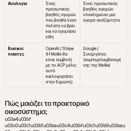
Αναλογία
Ένας 
Ένας προσωπικός 
προσωπικός 
βοηθός αγορών 
βοηθός αγορών 
ολοκληρώνει μια 
που βοηθά έναν 
αγορά ανεξάρτητα
πελάτη να βρει 
και να αγοράσει 
είδη
Βασικοί 
OpenAI / Stripe 
Google / 
παίκτες
(Η Mollie θα 
Συνεργάτες 
είναι συμβατή 
(συμπεριλαμβανομέ
με το ACP μόλις 
νης της Mollie)
αυτό 
κυκλοφορήσει 
στην Ευρώπη)
Πώς μοιάζει το πρακτορικό 
οικοσύστημα;
u03a4u03bf 
u03c0u03c1u03b1u03bau03c4u03bfu03c1u03b9u03bau