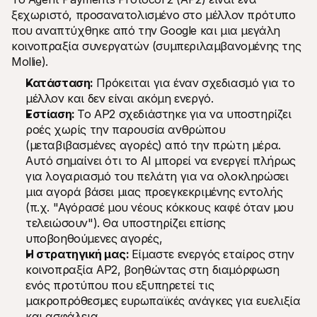
ξεχωριστό, προσανατολισμένο στο μέλλον πρότυπο 
που αναπτύχθηκε από την Google και μια μεγάλη 
κοινοπραξία συνεργατών (συμπεριλαμβανομένης της 
Mollie).
Κατάσταση: 
Πρόκειται για έναν σχεδιασμό για το 
μέλλον και δεν είναι ακόμη ενεργό.
Εστίαση: 
Το AP2 σχεδιάστηκε για να υποστηρίζει 
ροές χωρίς την παρουσία ανθρώπου 
(μεταβιβασμένες αγορές) από την πρώτη μέρα. 
Αυτό σημαίνει ότι το AI μπορεί να ενεργεί πλήρως 
για λογαριασμό του πελάτη για να ολοκληρώσει 
μια αγορά βάσει μιας προεγκεκριμένης εντολής 
(π.χ. "Αγόρασέ μου νέους κόκκους καφέ όταν μου 
τελειώσουν"). Θα υποστηρίζει επίσης 
υποβοηθούμενες αγορές,
Η στρατηγική μας: 
Είμαστε ενεργός εταίρος στην 
κοινοπραξία AP2, βοηθώντας στη διαμόρφωση 
ενός προτύπου που εξυπηρετεί τις 
μακροπρόθεσμες ευρωπαϊκές ανάγκες για ευελιξία 
και ασφάλεια.