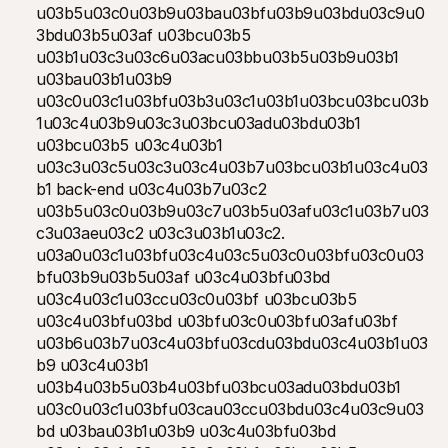
u03b5u03c0u03b9u03bau03bfu03b9u03bdu03c9u0
3bdu03b5u03af u03bcu03b5 
u03b1u03c3u03c6u03acu03bbu03b5u03b9u03b1 
u03bau03b1u03b9 
u03c0u03c1u03bfu03b3u03c1u03b1u03bcu03bcu03b
1u03c4u03b9u03c3u03bcu03adu03bdu03b1 
u03bcu03b5 u03c4u03b1 
u03c3u03c5u03c3u03c4u03b7u03bcu03b1u03c4u03
b1 back-end u03c4u03b7u03c2 
u03b5u03c0u03b9u03c7u03b5u03afu03c1u03b7u03
c3u03aeu03c2 u03c3u03b1u03c2. 
u03a0u03c1u03bfu03c4u03c5u03c0u03bfu03c0u03
bfu03b9u03b5u03af u03c4u03bfu03bd 
u03c4u03c1u03ccu03c0u03bf u03bcu03b5 
u03c4u03bfu03bd u03bfu03c0u03bfu03afu03bf 
u03b6u03b7u03c4u03bfu03cdu03bdu03c4u03b1u03
b9 u03c4u03b1 
u03b4u03b5u03b4u03bfu03bcu03adu03bdu03b1 
u03c0u03c1u03bfu03cau03ccu03bdu03c4u03c9u03
bd u03bau03b1u03b9 u03c4u03bfu03bd 