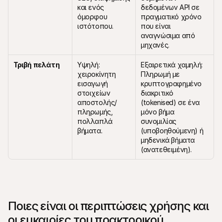
και ενός 
δεδομένων API σε 
όμορφου 
πραγματικό χρόνο 
ιστότοπου.
που είναι 
αναγνώσιμα από 
μηχανές.
Τριβή πελάτη
Υψηλή: 
Εξαιρετικά χαμηλή: 
χειροκίνητη 
Πληρωμή με 
εισαγωγή 
κρυπτογραφημένο 
στοιχείων 
διακριτικό 
αποστολής/
(tokenised) σε ένα 
πληρωμής, 
μόνο βήμα 
πολλαπλά 
συνομιλίας 
βήματα.
(υποβοηθούμενη) ή 
μηδενικά βήματα 
(ανατεθειμένη).
Ποιες είναι οι περιπτώσεις χρήσης και 
οι ευκαιρίες του πρακτορικού 