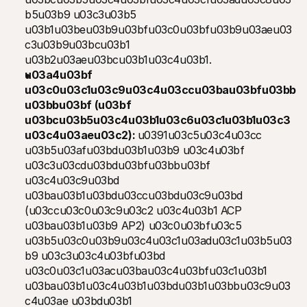
b5u03b9 u03c3u03b5 
u03b1u03beu03b9u03bfu03c0u03bfu03b9u03aeu03
c3u03b9u03bcu03b1 
u03b2u03aeu03bcu03b1u03c4u03b1.
u03a4u03bf 
u03c0u03c1u03c9u03c4u03ccu03bau03bfu03bb
u03bbu03bf (u03bf 
u03bcu03b5u03c4u03b1u03c6u03c1u03b1u03c3
u03c4u03aeu03c2): 
u0391u03c5u03c4u03cc 
u03b5u03afu03bdu03b1u03b9 u03c4u03bf 
u03c3u03cdu03bdu03bfu03bbu03bf 
u03c4u03c9u03bd 
u03bau03b1u03bdu03ccu03bdu03c9u03bd 
(u03ccu03c0u03c9u03c2 u03c4u03b1 ACP 
u03bau03b1u03b9 AP2) u03c0u03bfu03c5 
u03b5u03c0u03b9u03c4u03c1u03adu03c1u03b5u03
b9 u03c3u03c4u03bfu03bd 
u03c0u03c1u03acu03bau03c4u03bfu03c1u03b1 
u03bau03b1u03c4u03b1u03bdu03b1u03bbu03c9u03
c4u03ae u03bdu03b1 