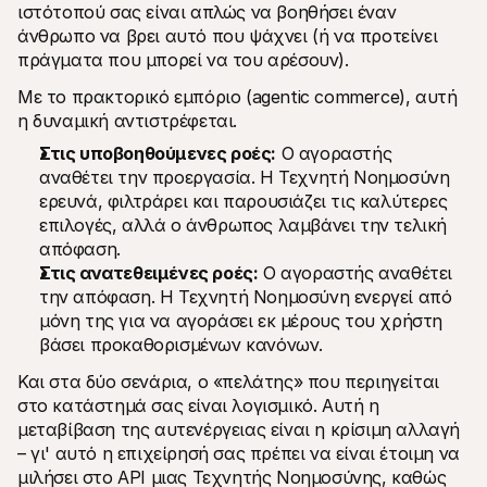
ιστότοπού σας είναι απλώς να βοηθήσει έναν 
άνθρωπο να βρει αυτό που ψάχνει (ή να προτείνει 
πράγματα που μπορεί να του αρέσουν). 
Με το πρακτορικό εμπόριο (agentic commerce), αυτή 
η δυναμική αντιστρέφεται.
Στις υποβοηθούμενες ροές:
 Ο αγοραστής 
αναθέτει την προεργασία. Η Τεχνητή Νοημοσύνη 
ερευνά, φιλτράρει και παρουσιάζει τις καλύτερες 
επιλογές, αλλά ο άνθρωπος λαμβάνει την τελική 
απόφαση.
Στις ανατεθειμένες ροές:
 Ο αγοραστής αναθέτει 
την απόφαση. Η Τεχνητή Νοημοσύνη ενεργεί από 
μόνη της για να αγοράσει εκ μέρους του χρήστη 
βάσει προκαθορισμένων κανόνων.
Και στα δύο σενάρια, ο «πελάτης» που περιηγείται 
στο κατάστημά σας είναι λογισμικό. Αυτή η 
μεταβίβαση της αυτενέργειας είναι η κρίσιμη αλλαγή 
– γι' αυτό η επιχείρησή σας πρέπει να είναι έτοιμη να 
μιλήσει στο API μιας Τεχνητής Νοημοσύνης, καθώς 