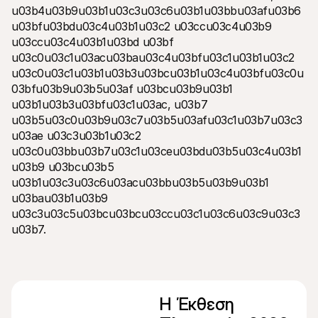
u03b4u03b9u03b1u03c3u03c6u03b1u03bbu03afu03b6
u03bfu03bdu03c4u03b1u03c2 u03ccu03c4u03b9 
u03ccu03c4u03b1u03bd u03bf 
u03c0u03c1u03acu03bau03c4u03bfu03c1u03b1u03c2 
u03c0u03c1u03b1u03b3u03bcu03b1u03c4u03bfu03c0u
03bfu03b9u03b5u03af u03bcu03b9u03b1 
u03b1u03b3u03bfu03c1u03ac, u03b7 
u03b5u03c0u03b9u03c7u03b5u03afu03c1u03b7u03c3
u03ae u03c3u03b1u03c2 
u03c0u03bbu03b7u03c1u03ceu03bdu03b5u03c4u03b1
u03b9 u03bcu03b5 
u03b1u03c3u03c6u03acu03bbu03b5u03b9u03b1 
u03bau03b1u03b9 
u03c3u03c5u03bcu03bcu03ccu03c1u03c6u03c9u03c3
u03b7.
Η Έκθεση 