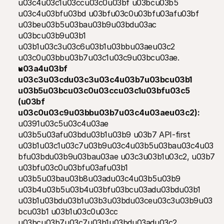
u03c4u03c1u03ccu03c0u03bf u03bcu03b5 
u03c4u03bfu03bd u03bfu03c0u03bfu03afu03bf 
u03beu03b5u03bau03b9u03bdu03ac 
u03bcu03b9u03b1 
u03b1u03c3u03c6u03b1u03bbu03aeu03c2 
u03c0u03bbu03b7u03c1u03c9u03bcu03ae.
u03a4u03bf 
u03c3u03cdu03c3u03c4u03b7u03bcu03b1 
u03b5u03bcu03c0u03ccu03c1u03bfu03c5 
(u03bf 
u03c0u03c9u03bbu03b7u03c4u03aeu03c2): 
u0391u03c5u03c4u03ae 
u03b5u03afu03bdu03b1u03b9 u03b7 API-first 
u03b1u03c1u03c7u03b9u03c4u03b5u03bau03c4u03
bfu03bdu03b9u03bau03ae u03c3u03b1u03c2, u03b7 
u03bfu03c0u03bfu03afu03b1 
u03b5u03bau03b8u03adu03c4u03b5u03b9 
u03b4u03b5u03b4u03bfu03bcu03adu03bdu03b1 
u03b1u03bdu03b1u03b3u03bdu03ceu03c3u03b9u03
bcu03b1 u03b1u03c0u03cc 
u03bcu03b7u03c7u03b1u03bdu03adu03c2 