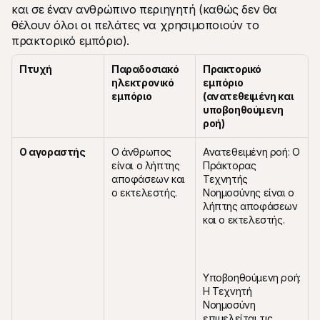
και σε έναν ανθρώπινο περιηγητή (καθώς δεν θα 
θέλουν όλοι οι πελάτες να χρησιμοποιούν το 
πρακτορικό εμπόριο).
Πτυχή
Παραδοσιακό 
Πρακτορικό 
ηλεκτρονικό 
εμπόριο 
εμπόριο
(ανατεθειμένη και 
υποβοηθούμενη 
ροή)
Ο αγοραστής
Ο άνθρωπος 
Ανατεθειμένη ροή: Ο 
είναι ο λήπτης 
Πράκτορας 
αποφάσεων και 
Τεχνητής 
ο εκτελεστής.
Νοημοσύνης είναι ο 
λήπτης αποφάσεων 
και ο εκτελεστής.
Υποβοηθούμενη ροή: 
Η Τεχνητή 
Νοημοσύνη 
επιμελείται τις 