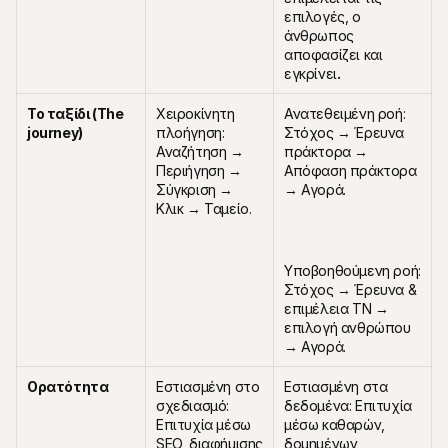
επιλογές, ο 
άνθρωπος 
αποφασίζει και 
εγκρίνει
.
Το ταξίδι (The 
Χειροκίνητη 
Ανατεθειμένη ροή: 
journey)
πλοήγηση: 
Στόχος → Έρευνα 
Αναζήτηση → 
πράκτορα → 
Περιήγηση → 
Απόφαση πράκτορα 
Σύγκριση → 
→ Αγορά.
Κλικ → Ταμείο.
Υποβοηθούμενη ροή: 
Στόχος → Έρευνα & 
επιμέλεια ΤΝ → 
επιλογή ανθρώπου 
→ Αγορά.
Ορατότητα
Εστιασμένη στο 
Εστιασμένη στα 
σχεδιασμό: 
δεδομένα: Επιτυχία 
Επιτυχία μέσω 
μέσω καθαρών, 
SEO, διαφήμισης 
δομημένων 