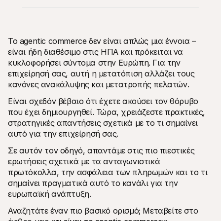
Το agentic commerce δεν είναι απλώς μια έννοια – 
είναι ήδη διαθέσιμο στις ΗΠΑ και πρόκειται να 
Τεχνικοί πόροι
Mollie 
κυκλοφορήσει σύντομα στην Ευρώπη. Για την 
Πύλη προγραμματιστών
Έγγρ
Ανακαλύψτε πόρους και ενημερώσεις για 
Εξερε
επιχείρησή σας, αυτή η μετατόπιση αλλάζει τους 
προγραμματιστές
μας
κανόνες ανακάλυψης και μετατροπής πελατών.
Βιβλιοθήκες
Κατά
Ενσωματώστε το Mollie με έτοιμες βιβλιοθήκες
Ελέγξ
Είναι σχεδόν βέβαιο ότι έχετε ακούσει τον θόρυβο 
Κοινότητα Discord
Ιστο
που έχει δημιουργηθεί. Τώρα, χρειάζεστε πρακτικές, 
Ελάτε στην κοινότητα των προγραμματιστών μας
Διαβά
Σχετικά με την Mollie
Περιεχ
στρατηγικές απαντήσεις σχετικά με το τι σημαίνει 
Τιμολόγηση
Άρθρα
αυτό για την επιχείρησή σας.
Δείτε τις τιμές μας
Ανακα
μπορεί
Σχετικά με εμάς
Σε αυτόν τον οδηγό, απαντάμε στις πιο πιεστικές 
επιχε
Μάθετε περισσότερα για την 
ερωτήσεις σχετικά με τα ανταγωνιστικά 
Ιστορ
ιστορία και τις αξίες μας
Δείτε
Νέα
πρωτόκολλα, την ασφάλεια των πληρωμών και το τι 
πελάτ
Διαβάστε τα τελευταία νέα της 
σημαίνει πραγματικά αυτό το κανάλι για την 
Έγγρ
Mollie
ευρωπαϊκή ανάπτυξη.
Κατεβ
Καριέρες
Ελάτε να δουλέψετε μαζί μας - 
Αναζητάτε έναν πιο βασικό ορισμό; Μεταβείτε στο 
προσλαμβάνουμε!
Επικοινωνία