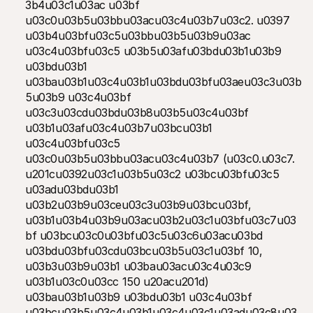
3b4u03c1u03ac u03bf 
u03c0u03b5u03bbu03acu03c4u03b7u03c2. u0397 
u03b4u03bfu03c5u03bbu03b5u03b9u03ac 
u03c4u03bfu03c5 u03b5u03afu03bdu03b1u03b9 
u03bdu03b1 
u03bau03b1u03c4u03b1u03bdu03bfu03aeu03c3u03b
5u03b9 u03c4u03bf 
u03c3u03cdu03bdu03b8u03b5u03c4u03bf 
u03b1u03afu03c4u03b7u03bcu03b1 
u03c4u03bfu03c5 
u03c0u03b5u03bbu03acu03c4u03b7 (u03c0.u03c7. 
u201cu0392u03c1u03b5u03c2 u03bcu03bfu03c5 
u03adu03bdu03b1 
u03b2u03b9u03ceu03c3u03b9u03bcu03bf, 
u03b1u03b4u03b9u03acu03b2u03c1u03bfu03c7u03
bf u03bcu03c0u03bfu03c5u03c6u03acu03bd 
u03bdu03bfu03cdu03bcu03b5u03c1u03bf 10, 
u03b3u03b9u03b1 u03bau03acu03c4u03c9 
u03b1u03c0u03cc 150 u20acu201d) 
u03bau03b1u03b9 u03bdu03b1 u03c4u03bf 
u03bcu03b5u03c4u03b1u03c4u03c1u03adu03c8u03