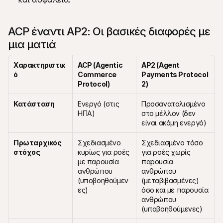
ACP έναντι AP2: Οι βασικές διαφορές με 
μια ματιά
Χαρακτηριστικ
ACP (Agentic 
AP2 (Agent 
ό
Commerce 
Payments Protocol 
Protocol)
2)
Κατάσταση
Ενεργό (στις 
Προσανατολισμένο 
ΗΠΑ)
στο μέλλον (δεν 
είναι ακόμη ενεργό)
Πρωταρχικός 
Σχεδιασμένο 
Σχεδιασμένο τόσο 
στόχος
κυρίως για ροές 
για ροές χωρίς 
με παρουσία 
παρουσία 
ανθρώπου 
ανθρώπου 
(υποβοηθούμεν
(μεταβιβασμένες) 
ες)
όσο και με παρουσία 
ανθρώπου 
(υποβοηθούμενες)