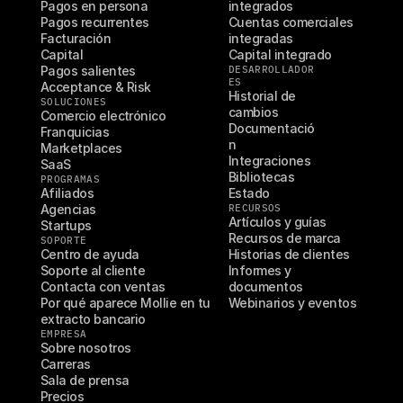
Pagos en persona
integrados
Pagos recurrentes
Cuentas comerciales 
Facturación
integradas
Capital
Capital integrado
Pagos salientes
DESARROLLADOR
ES
Acceptance & Risk
Historial de 
SOLUCIONES
cambios
Comercio electrónico
Documentació
Franquicias
n
Marketplaces
Integraciones
SaaS
Bibliotecas
PROGRAMAS
Afiliados
Estado
Agencias
RECURSOS
Artículos y guías
Startups
Recursos de marca
SOPORTE
Centro de ayuda
Historias de clientes
Soporte al cliente
Informes y 
Contacta con ventas
documentos
Por qué aparece Mollie en tu 
Webinarios y eventos
extracto bancario
EMPRESA
Sobre nosotros
Carreras
Sala de prensa
Precios