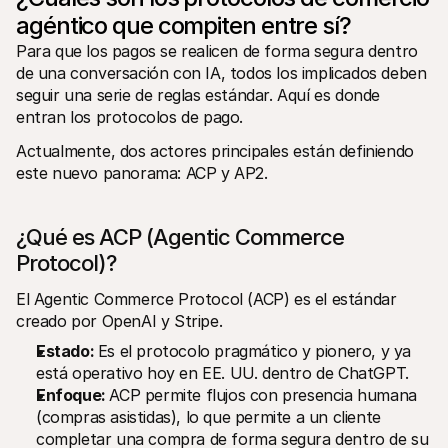
Compradores
agéntico que compiten entre sí?
Por qué Mollie está en tu extracto bancario
Clientes de Mollie
Para que los pagos se realicen de forma segura dentro 
Contactar equipo de atención al cliente
de una conversación con IA, todos los implicados deben 
Contactar equipo de ventas
seguir una serie de reglas estándar. Aquí es donde 
Descubre cómo podemos ayudar a tu empresa
entran los protocolos de pago. 
Actualmente, dos actores principales están definiendo 
este nuevo panorama: ACP y AP2.
¿Qué es ACP (Agentic Commerce 
Protocol)?
El Agentic Commerce Protocol (ACP) es el estándar 
creado por OpenAI y Stripe.
Estado: 
Es el protocolo pragmático y pionero, y ya 
está operativo hoy en EE. UU. dentro de ChatGPT.
Enfoque: 
ACP permite flujos con presencia humana 
(compras asistidas), lo que permite a un cliente 
completar una compra de forma segura dentro de su 