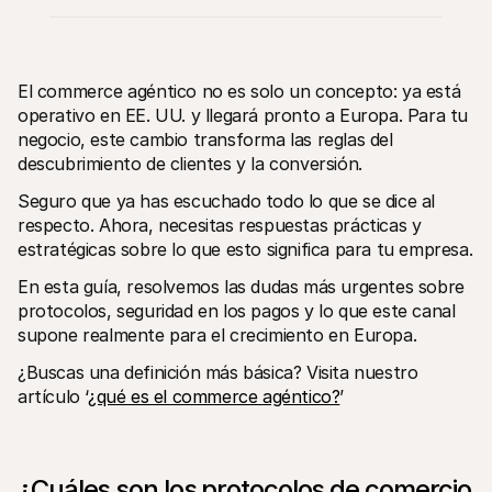
El commerce agéntico no es solo un concepto: ya está 
operativo en EE. UU. y llegará pronto a Europa. Para tu 
negocio, este cambio transforma las reglas del 
descubrimiento de clientes y la conversión.
Recursos técnicos
Mollie 
Portal para desarrolladores
Docu
Seguro que ya has escuchado todo lo que se dice al 
Descubre recursos para desarrolladores y actualizaciones
Descub
Biblioteca
Esta
respecto. Ahora, necesitas respuestas prácticas y 
Integra Mollie con bibliotecas listas para usar
Consul
estratégicas sobre lo que esto significa para tu empresa.
Comunidad Discord
Chan
Únete a nuestra comunidad de desarrolladores
Infórm
En esta guía, resolvemos las dudas más urgentes sobre 
Sobre Mollie
Conten
protocolos, seguridad en los pagos y lo que este canal 
Precios
Artíc
Consultar nuestros precios
Descub
supone realmente para el crecimiento en Europa.
ayudar
Sobre nosotros
Histo
¿Buscas una definición más básica? Visita nuestro 
Descubre más sobre nuestra 
historia y valores
Mira c
artículo ‘
¿qué es el commerce agéntico?
’
client
Noticias
Archi
Leer las últimas noticias de Mollie
Descar
Vacantes
¡Trabaja con nosotros!
Contacto
¿Cuáles son los protocolos de comercio 