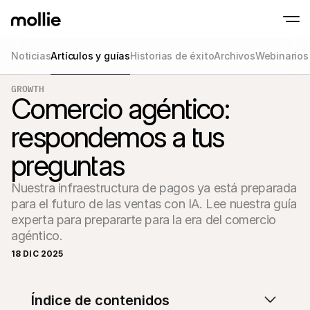
Noticias
Artículos y guías
Historias de éxito
Archivos
Webinarios
GROWTH
Aceptar pagos
Comercio agéntico:
Pagos en línea
Tap to Pay en iPhone
Saber más
Aceptar y gestionar p
Acepta pagos contactless en tu iPhone con
respondemos a tus
Pagos en persona
Aceptar pagos con ter
preguntas
dispositivos
Checkout
Pagos recurrentes y 
Nuestra infraestructura de pagos ya está preparada 
Pagos recurrentes
para el futuro de las ventas con IA. Lee nuestra guía 
Pagos recurrentes y 
Aceptación y ries
experta para prepararte para la era del comercio 
Prevenir fraude y opti
conversión
Socios
18 DIC 2025
Para
Para agencias
Descub
Descubre nuestro Programa de socios para agencias
electr
Índice de contenidos