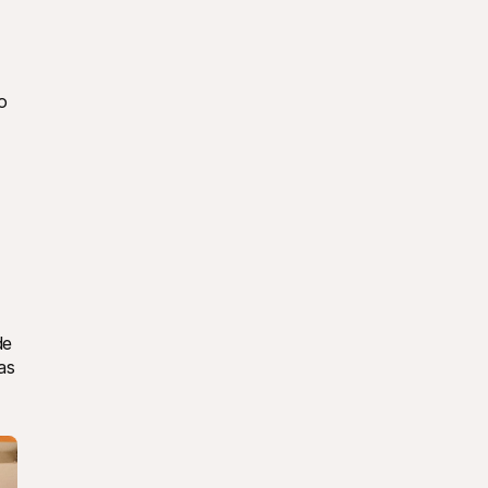
 
e 
s 