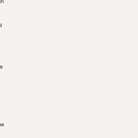
n 
 
a 
e 