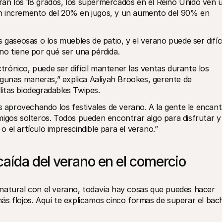
ran los 18 grados, los supermercados en el Reino Unido ven u
n incremento del 20% en jugos, y un aumento del 90% en 
 gaseosas o los muebles de patio, y el verano puede ser difícil
no tiene por qué ser una pérdida.
ónico, puede ser difícil mantener las ventas durante los 
unas maneras,” explica Aaliyah Brookes, gerente de 
llitas biodegradables Twipes.
provechando los festivales de verano. A la gente le encant
 amigos solteros. Todos pueden encontrar algo para disfrutar y 
 el artículo imprescindible para el verano.”
caída del verano en el comercio 
natural con el verano, todavía hay cosas que puedes hacer 
s flojos. Aquí te explicamos cinco formas de superar el bach