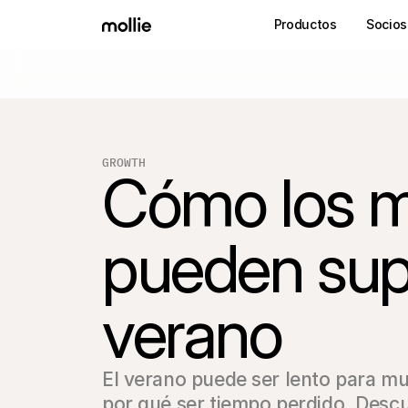
Productos
Socios
GROWTH
Cómo los mi
pueden supe
verano
El verano puede ser lento para muc
por qué ser tiempo perdido. Descu