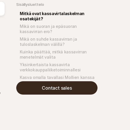
Sisällysluettelo
Mitkä ovat kassavirtalaskelman 
osatekijät?
Mikä on suoran ja epäsuoran 
kassavirran ero?
Mikä on suhde kassavirran ja 
tuloslaskelman välillä?
Kuinka päättää, mitkä kassavirran 
menetelmät valita
Yksinkertaista kassavirta 
verkkokauppaliiketoiminnallesi
Kasva omalla tavallasi Mollien kanssa
Contact sales
 