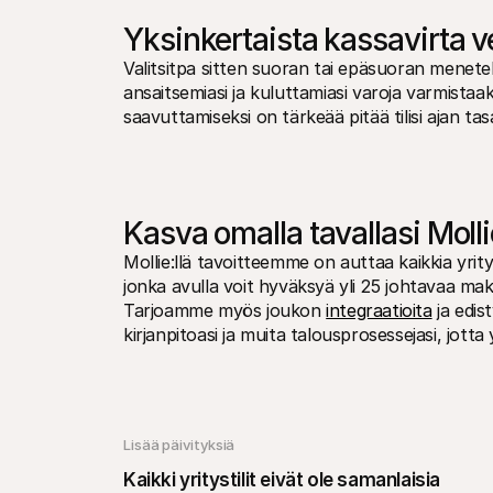
Yksinkertaista kassavirta v
Valitsitpa sitten suoran tai epäsuoran menete
ansaitsemiasi ja kuluttamiasi varoja varmistaaks
saavuttamiseksi on tärkeää pitää tilisi ajan tasa
Kasva omalla tavallasi Moll
Mollie:llä tavoitteemme on auttaa kaikkia yri
jonka avulla voit hyväksyä yli 25 johtavaa ma
Tarjoamme myös joukon 
integraatioita
 ja edi
kirjanpitoasi ja muita talousprosessejasi, jott
Lisää päivityksiä 
Kaikki yritystilit eivät ole samanlaisia