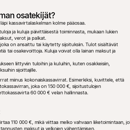
lman osatekijät?
äpi kassavirtalaskelman kolme pääosaa.
uloja ja kuluja päivittäisestä toiminnasta, mukaan lukien 
ksut, verot ja palkat. 
oka on ansaittu tai käytetty sijoituksiin. Tulot sisältävät 
ä tai osakevoittoja. Kuluja voivat olla lainan maksut ja 
een liittyviin tuloihin ja kuluihin, kuten osakkeisiin, 
ihin sijoittajille. 
at miinus kokonaiskassavirrat. Esimerkiksi, kuvittele, että 
tokassavirran, joka on 150 000 €, sijoitustulojen 
ettokassavirta 60 000 € velan hallinnasta. 
€
rtaa 110 000 €, mikä viittaa melko vahvaan liiketoimintaan, jo
ustannusten maksut ja velkojen vähentämisen. 