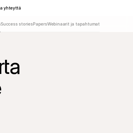
a yhteyttä
h
Success stories
Papers
Webinaarit ja tapahtumat
rta
e