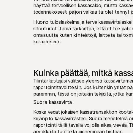
näyttää terveellisen kassasaldo, mutta kassa
todennäköisesti paljon velkaa tai olet tehnyt j
Huono tuloslaskelma ja terve kassavirtalaskel
sitoutunut. Tämä tarkoittaa, että et tee paljon
omaisuutta kuten kiinteistöjä, laitteita tai to
keräämiseen.
Kuinka päättää, mitkä kass
Tilintarkastajasi valitsee yleensä kassavirtame
raportointitavoitteisiin. Jos kuitenkin yrität
paremmin, tässä on joitakin tekijöitä, jotka k
Suora kassavirta 
Koska vedät jokaisen kassatransaktion kootak
kirjanpito kassavirrastasi. Suora menetelmä o
raportointi tällä tavalla voi olla aikaa vievää.
arvokkaita tuotteita pienempään hintaan.