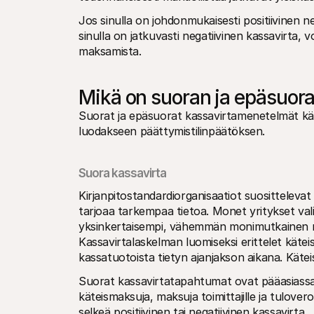
Jos sinulla on johdonmukaisesti positiivinen net
sinulla on jatkuvasti negatiivinen kassavirta, 
maksamista.
Mikä on suoran ja epäsuora
Suorat ja epäsuorat kassavirtamenetelmät käyttä
luodakseen päättymistilinpäätöksen.
Suora kassavirta
Kirjanpitostandardiorganisaatiot suositteleva
tarjoaa tarkempaa tietoa. Monet yritykset val
yksinkertaisempi, vähemmän monimutkainen rap
Kassavirtalaskelman luomiseksi erittelet käteis
kassatuotoista tietyn ajanjakson aikana. Käteise
Suorat kassavirtatapahtumat ovat pääasiassa k
käteismaksuja, maksuja toimittajille ja tulov
selkeä positiivinen tai negatiivinen kassavirta. 