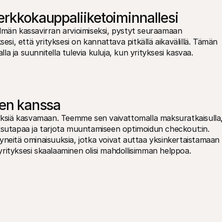
erkkokauppaliiketoiminnallesi
lmän kassavirran arvioimiseksi, pystyt seuraamaan 
esi, että yrityksesi on kannattava pitkällä aikavälillä. Tämän 
lla ja suunnitella tulevia kuluja, kun yrityksesi kasvaa. 
ien kanssa
tyksiä kasvamaan. Teemme sen vaivattomalla maksuratkaisulla,
ksutapaa ja tarjota muuntamiseen optimoidun checkout:in. 
styneitä ominaisuuksia, jotka voivat auttaa yksinkertaistamaan 
a yrityksesi skaalaaminen olisi mahdollisimman helppoa.