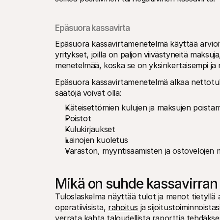
Epäsuora kassavirta
Epäsuora kassavirtamenetelmä käyttää arvioi
yritykset, joilla on paljon viivästyneitä maksuj
menetelmää, koska se on yksinkertaisempi ja
Epäsuora kassavirtamenetelmä alkaa nettotulo
säätöjä voivat olla:
Käteisettömien kulujen ja maksujen poista
Poistot
Kulukirjaukset
Lainojen kuoletus
Varaston, myyntisaamisten ja ostovelojen
Mikä on suhde kassavirran j
Tuloslaskelma näyttää tulot ja menot tietyllä 
operatiivisista, 
rahoitus
 ja sijoitustoiminnoista
verrata kahta taloudellista raporttia tehdäkses