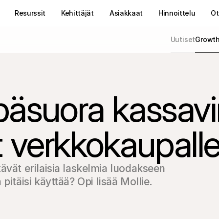
Resurssit
Kehittäjät
Asiakkaat
Hinnoittelu
Ot
Uutiset
Growt
päsuora kassavi
 verkkokaupall
ävät erilaisia laskelmia luodakseen 
pitäisi käyttää? Opi lisää Mollie.