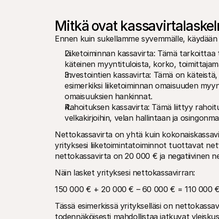
Mitkä ovat kassavirtalaske
Ennen kuin sukellamme syvemmälle, käydään l
Liiketoiminnan kassavirta: Tämä tarkoittaa t
käteinen myyntituloista, korko, toimittajama
Investointien kassavirta: Tämä on käteistä, j
esimerkiksi liiketoiminnan omaisuuden myynti
omaisuuksien hankinnat. 
Rahoituksen kassavirta: Tämä liittyy rahoituks
velkakirjoihin, velan hallintaan ja osingonmaksu
Nettokassavirta on yhtä kuin kokonaiskassavirr
yrityksesi liiketoimintatoiminnot tuottavat net
nettokassavirta on 20 000 € ja negatiivinen n
Näin lasket yrityksesi nettokassavirran:
150 000 € + 20 000 € – 60 000 € = 110 000 
Tässä esimerkissä yritykselläsi on nettokassavi
todennäköisesti mahdollistaa jatkuvat yleisk