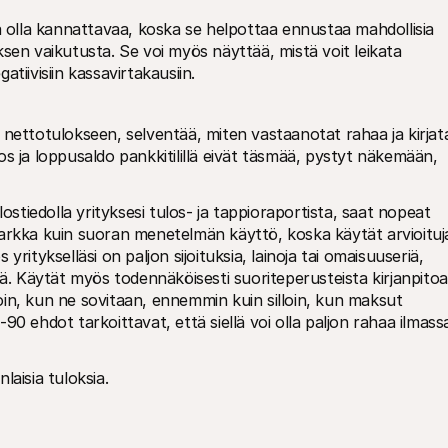
lla kannattavaa, koska se helpottaa ennustaa mahdollisia 
tuksen vaikutusta. Se voi myös näyttää, mistä voit leikata 
tiivisiin kassavirtakausiin. 
nettotulokseen, selventää, miten vastaanotat rahaa ja kirjata
ulos ja loppusaldo pankkitilillä eivät täsmää, pystyt näkemään, 
ostiedolla yrityksesi tulos- ja tappioraportista, saat nopeat 
arkka kuin suoran menetelmän käyttö, koska käytät arvioituja
s yritykselläsi on paljon sijoituksia, lainoja tai omaisuuseriä, 
 Käytät myös todennäköisesti suoriteperusteista kirjanpitoa,
lloin, kun ne sovitaan, ennemmin kuin silloin, kun maksut 
0 ehdot tarkoittavat, että siellä voi olla paljon rahaa ilmassa
isia tuloksia. 