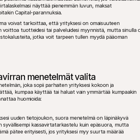
virtalaskelmasi näyttää pienemmän luvun, maksat 
oitakin Capital-parannuksia.
ma voivat tarkoittaa, että yrityksesi on omaisuuteen 
 voittoa tuotteidesi tai palveluidesi myynnistä, mutta sinulla o
imistokalusteita, jotka voit tarpeen tullen myydä pääoman 
avirran menetelmät valita
netelmän, joka sopii parhaiten yrityksesi kokoon ja 
 päättää, kumpaa käyttää tai haluat vain ymmärtää kumpaakin 
annattaa huomioida:
sesi uuden tietojoukon, suora menetelmä on läpinäkyvä 
n syvällisempi kassavirtatarkastelu kuin epäsuora, mutta 
 Tämä pätee erityisesti, jos yrityksesi myy suurta määrää 