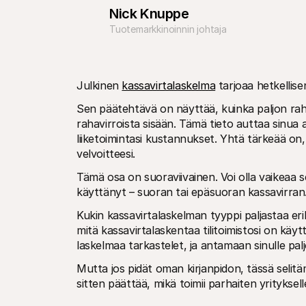
Nick Knuppe
Tuotemarkkinoinnin johtaja
Julkinen 
kassavirtalaskelma
 tarjoaa hetkellise
Sen päätehtävä on näyttää, kuinka paljon raha
rahavirroista sisään. Tämä tieto auttaa sinua a
liiketoimintasi kustannukset. Yhtä tärkeää on,
velvoitteesi. 
Tämä osa on suoraviivainen. Voi olla vaikeaa s
käyttänyt – suoran tai epäsuoran kassavirran
Kukin kassavirtalaskelman tyyppi paljastaa erila
mitä kassavirtalaskentaa tilitoimistosi on käyt
laskelmaa tarkastelet, ja antamaan sinulle paljo
Mutta jos pidät oman kirjanpidon, tässä selit
sitten päättää, mikä toimii parhaiten yritykselle