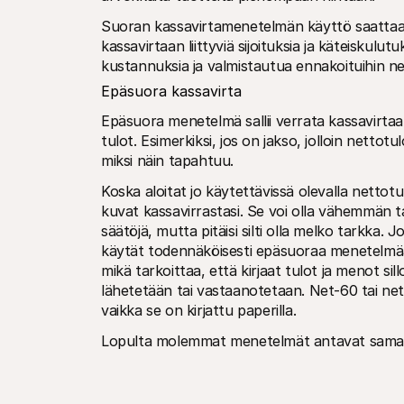
Suoran kassavirtamenetelmän käyttö saattaa o
kassavirtaan liittyviä sijoituksia ja käteiskulu
kustannuksia ja valmistautua ennakoituihin nega
Epäsuora kassavirta
Epäsuora menetelmä sallii verrata kassavirtaa 
tulot. Esimerkiksi, jos on jakso, jolloin nettot
miksi näin tapahtuu. 
Koska aloitat jo käytettävissä olevalla nettotul
kuvat kassavirrastasi. Se voi olla vähemmän t
säätöjä, mutta pitäisi silti olla melko tarkka. Jo
käytät todennäköisesti epäsuoraa menetelmää.
mikä tarkoittaa, että kirjaat tulot ja menot si
lähetetään tai vastaanotetaan. Net-60 tai net-9
vaikka se on kirjattu paperilla.
Lopulta molemmat menetelmät antavat samanla