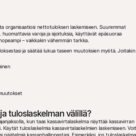
ta organisaatiosi nettotuloksen laskemiseen. Suuremmat 
a, huomattavia varoja ja sijoituksia, käyttävät epäsuoraa 
 nopeampi – vaikkakin vähemmän tarkka.
ksestasi ja säätää lukua taseen muutoksien myötä. Joitakin 
minen
 muutokset
a tuloslaskelman välillä?
ajanjaksolla, kun taas kassavirtalaskelma näyttää kassavirran 
si. Käytät tuloslaskelmia kassavirtalaskelmien laskemiseen. Voit
i päätelmiä kassanhallinnastasi. Esimerkiksi, jos tuloslaskelmas