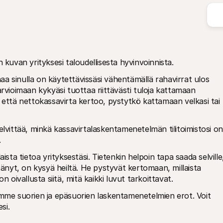
n kuvan yrityksesi taloudellisesta hyvinvoinnista. 
a sinulla on käytettävissäsi vähentämällä rahavirrat ulos 
rvioimaan kykyäsi tuottaa riittävästi tuloja kattamaan 
 että nettokassavirta kertoo, pystytkö kattamaan velkasi tai 
elvittää, minkä kassavirtalaskentamenetelmän tilitoimistosi on 
.
ista tietoa yrityksestäsi. Tietenkin helpoin tapa saada selville,
tänyt, on kysyä heiltä. He pystyvät kertomaan, millaista 
n oivallusta siitä, mitä kaikki luvut tarkoittavat.
ämme suorien ja epäsuorien laskentamenetelmien erot. Voit 
si.