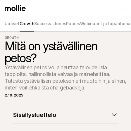
Uutiset
Growth
Success stories
Papers
Webinaarit ja tapahtuma
GROWTH
Hyväksy maksut
Mitä on ystävällinen
Verkkomaksut
Tap to Pay iPhonella
Lue lisää
Hyväksy ja hallinnoi 
Hyväksy lähimaksut suoraan iPhonellasi Moll
petos?
Fyysiset maksut
Ota maksuja vastaan 
maksupäätteiden ja la
Ystävällinen petos voi aiheuttaa taloudellisia 
avulla
tappioita, hallinnollista vaivaa ja mainehaittaa. 
Kassa
Tarjoa maksuprosessi,
Tutustu ystävällisen petoksen eri muotoihin ja siihen, 
optimoitu konversaat
Toistuvat maksut
Veloita toistuvia ja t
2.10.2025
Hyväksyntä & Riski
Torju petoksia ja opti
Yhteistyökumppanit
Sisällysluettelo
Agentuureille
SaaS-
Tutustu Agency Partner Program -ohjelmaamme
Tutus