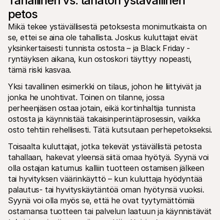
Tahallinen vs. tahaton ystävällinen 
Ostajille
petos
Selvitä, miksi Mollie näkyy tiliotteessasi
Mollie-asiakkaille
Mikä tekee ystävällisestä petoksesta monimutkaista on 
Ota yhteyttä meidän asiakastukitiimiimme
se, ettei se aina ole tahallista. Joskus kuluttajat eivät 
Ota yhteyttä myyntiin
Tutustu, kuinka voimme auttaa yritystäsi
yksinkertaisesti tunnista ostosta – ja Black Friday -
ryntäyksen aikana, kun ostoskori täyttyy nopeasti, 
tämä riski kasvaa. 
Yksi tavallinen esimerkki on tilaus, johon he liittyivät ja 
jonka he unohtivat. Toinen on tilanne, jossa 
perheenjäsen ostaa jotain, eikä kortinhaltija tunnista 
ostosta ja käynnistää takaisinperintäprosessin, vaikka 
osto tehtiin rehellisesti. Tätä kutsutaan perhepetokseksi.
Toisaalta kuluttajat, jotka tekevät ystävällistä petosta 
tahallaan, hakevat yleensä siitä omaa hyötyä. Syynä voi 
olla ostajan katumus kalliin tuotteen ostamisen jälkeen 
tai hyvityksen väärinkäyttö – kun kuluttaja hyödyntää 
palautus- tai hyvityskäytäntöä oman hyötynsä vuoksi. 
Syynä voi olla myös se, että he ovat tyytymättömiä 
ostamansa tuotteen tai palvelun laatuun ja käynnistävät 