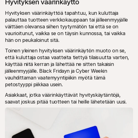
Hyvityksen väärinkäyttö
Hyvityksen väärinkäyttöä tapahtuu, kun kuluttaja 
palauttaa tuotteen verkkokauppaan tai jälleenmyyjälle 
väittäen olevansa siihen tyytymätön tai että se on 
vaurioitunut, vaikka se on täysin kunnossa, tai vaikka 
hän on peukaloinut sitä. 
Toinen yleinen hyvityksen väärinkäytön muoto on se, 
että kuluttaja ostaa vaatteita tiettyä tilaisuutta varten, 
käyttää niitä kerran ja lähettää ne sitten takaisin 
jälleenmyyjälle. Black Fridayn ja Cyber Weekin 
vauhdittaman vaatemyyntipiikin myötä tämä 
petostyyppi piikkaa usein. 
Asiakkaat, jotka väärinkäyttävät hyvityskäytäntöjä, 
saavat joskus pitää tuotteen tai heille lähetetään uusi.