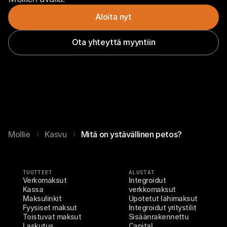
Aloita nyt
Ota yhteyttä myyntiin
Mollie
Kasvu
Mitä on ystävällinen petos?
TUOTTEET
ALUSTAT
Verkomaksut
Integroidut 
Kassa
verkkomaksut
Maksulinkit
Upotetut lähimaksut
Fyysiset maksut
Integroidut yritystilit
Toistuvat maksut
Sisäänrakennettu 
Laskutus
Capital