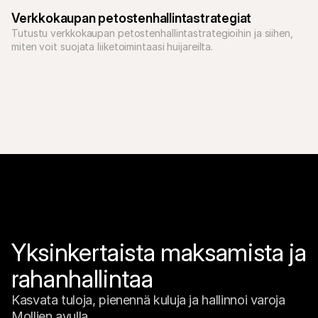
voivat turvata yrityksesi.
Verkkokaupan petostenhallintastrategiat
Tutustu verkkokaupan petostenhallintastrategioihin ja siihen, 
miten voit suojata liiketoimintaasi huijareilta.
Yksinkertaista maksamista ja 
rahanhallintaa
Kasvata tuloja, pienennä kuluja ja hallinnoi varoja 
Mollien avulla.