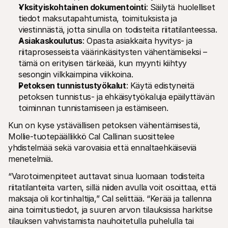
Yksityiskohtainen dokumentointi
: Säilytä huolelliset 
tiedot maksutapahtumista, toimituksista ja 
viestinnästä, jotta sinulla on todisteita riitatilanteessa.
Asiakaskoulutus
: Opasta asiakkaita hyvitys- ja 
riitaprosesseista väärinkäsitysten vähentämiseksi – 
tämä on erityisen tärkeää, kun myynti kiihtyy 
sesongin vilkkaimpina viikkoina. 
Petoksen tunnistustyökalut
: Käytä edistyneitä 
petoksen tunnistus- ja ehkäisytyökaluja epäilyttävän 
toiminnan tunnistamiseen ja estämiseen.
Kun on kyse ystävällisen petoksen vähentämisestä, 
Mollie-tuotepäällikkö Cal Callinan suosittelee 
yhdistelmää sekä varovaisia että ennaltaehkäiseviä 
menetelmiä.
“Varotoimenpiteet auttavat sinua luomaan todisteita 
riitatilanteita varten, sillä niiden avulla voit osoittaa, että 
maksaja oli kortinhaltija,” Cal selittää. “Kerää ja tallenna 
aina toimitustiedot, ja suuren arvon tilauksissa harkitse 
tilauksen vahvistamista nauhoitetulla puhelulla tai 