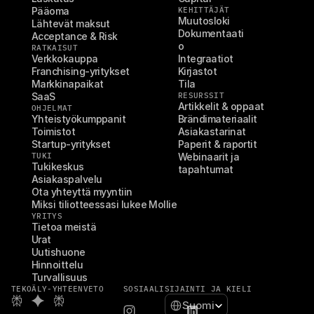
Pääoma
KEHITTÄJÄT
Muutosloki
Lähtevät maksut
Dokumentaati
Acceptance & Risk
o
RATKAISUT
Verkkokauppa
Integraatiot
Franchising-yritykset
Kirjastot
Markkinapaikat
Tila
SaaS
RESURSSIT
Artikkelit & oppaat
OHJELMAT
Yhteistyökumppanit
Brändimateriaalit
Toimistot
Asiakastarinat
Startup-yritykset
Paperit & raportit
TUKI
Webinaarit ja 
Tukikeskus
tapahtumat
Asiakaspalvelu
Ota yhteyttä myyntiin
Miksi tiliotteessasi lukee Mollie
YRITYS
Tietoa meistä
Urat
Uutishuone
Hinnoittelu
Turvallisuus
TEKOÄLY-YHTEENVETO
SOSIAALI
SIJAINTI JA KIELI
Select Language
Suomi