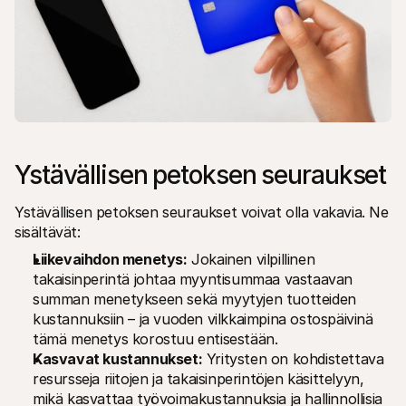
Ystävällisen petoksen seuraukset
Ystävällisen petoksen seuraukset voivat olla vakavia. Ne 
sisältävät:
Liikevaihdon menetys:
 Jokainen vilpillinen 
takaisinperintä johtaa myyntisummaa vastaavan 
summan menetykseen sekä myytyjen tuotteiden 
kustannuksiin – ja vuoden vilkkaimpina ostospäivinä 
tämä menetys korostuu entisestään. 
Kasvavat kustannukset:
 Yritysten on kohdistettava 
resursseja riitojen ja takaisinperintöjen käsittelyyn, 
mikä kasvattaa työvoimakustannuksia ja hallinnollisia 