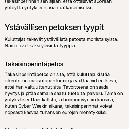
takaisinperinnän sen sijaan, että ottaisivat suoraan 
yhteyttä yritykseen asian ratkaisemiseksi.
Ystävällisen petoksen tyypit
Kuluttajat tekevät ystävällistä petosta monista syistä. 
Nämä ovat kaksi yleisintä tyyppiä:
Takaisinperintäpetos
Takaisinperintäpetos on sitä, että kuluttaja kiistää 
oikeutetun maksutapahtuman ja väittää virheellisesti, 
ettei hän valtuuttanut sitä. Tavoitteena on saada 
hyvitys ja pitää samalla saatu tuote tai palvelu. Tämä on 
yrityksille erittäin kallista, ja huippumyynnin kausina, 
kuten Cyber Weekin aikana, takaisinperinnät voivat 
nopeasti kasvaa tuhansien eurojen menetyksiksi.  