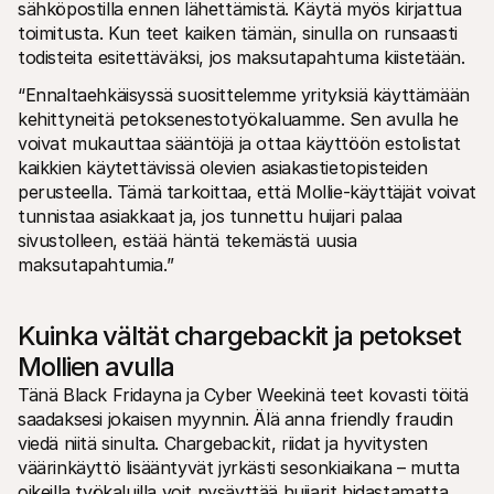
sähköpostilla ennen lähettämistä. Käytä myös kirjattua 
toimitusta. Kun teet kaiken tämän, sinulla on runsaasti 
todisteita esitettäväksi, jos maksutapahtuma kiistetään.
“Ennaltaehkäisyssä suosittelemme yrityksiä käyttämään 
kehittyneitä petoksenestotyökaluamme. Sen avulla he 
voivat mukauttaa sääntöjä ja ottaa käyttöön estolistat 
kaikkien käytettävissä olevien asiakastietopisteiden 
perusteella. Tämä tarkoittaa, että Mollie-käyttäjät voivat 
tunnistaa asiakkaat ja, jos tunnettu huijari palaa 
sivustolleen, estää häntä tekemästä uusia 
maksutapahtumia.”
Kuinka vältät chargebackit ja petokset 
Mollien avulla
Tänä Black Fridayna ja Cyber Weekinä teet kovasti töitä 
saadaksesi jokaisen myynnin. Älä anna friendly fraudin 
viedä niitä sinulta. Chargebackit, riidat ja hyvitysten 
väärinkäyttö lisääntyvät jyrkästi sesonkiaikana – mutta 
oikeilla työkaluilla voit pysäyttää huijarit hidastamatta 