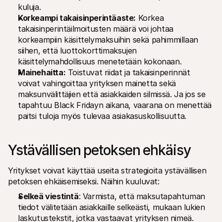
kuluja.
Korkeampi takaisinperintäaste:
 Korkea 
takaisinperintäilmoitusten määrä voi johtaa 
korkeampiin käsittelymaksuihin sekä pahimmillaan 
siihen, että luottokorttimaksujen 
käsittelymahdollisuus menetetään kokonaan.
Mainehaitta:
 Toistuvat riidat ja takaisinperinnät 
voivat vahingoittaa yrityksen mainetta sekä 
maksunvälittäjien että asiakkaiden silmissä. Ja jos se 
tapahtuu Black Fridayn aikana, vaarana on menettää 
paitsi tuloja myös tulevaa asiakasuskollisuutta. 
Ystävällisen petoksen ehkäisy
Yritykset voivat käyttää useita strategioita ystävällisen 
petoksen ehkäisemiseksi. Näihin kuuluvat: 
Selkeä viestintä
: Varmista, että maksutapahtuman 
tiedot välitetään asiakkaille selkeästi, mukaan lukien 
laskutustekstit, jotka vastaavat yrityksen nimeä.