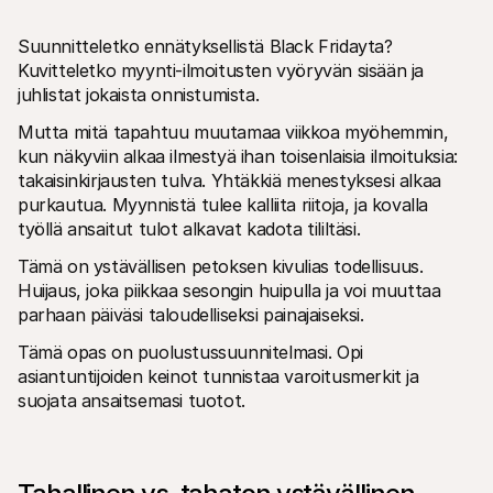
Suunnitteletko ennätyksellistä Black Fridayta? 
Kuvitteletko myynti-ilmoitusten vyöryvän sisään ja 
juhlistat jokaista onnistumista.
Mutta mitä tapahtuu muutamaa viikkoa myöhemmin, 
kun näkyviin alkaa ilmestyä ihan toisenlaisia ilmoituksia: 
Tekniset resurssit
Mollie 
takaisinkirjausten tulva. Yhtäkkiä menestyksesi alkaa 
Kehittäjien portaali
Doku
Tutustu kehittäjäresursseihin ja päivityksiin
Tutust
purkautua. Myynnistä tulee kalliita riitoja, ja kovalla 
Kirjastot
Tila
työllä ansaitut tulot alkavat kadota tililtäsi.
Integroi Mollie käyttävalmiisiin kirjastoihin
Tarkis
Discord-yhteisö
Muuto
Tämä on ystävällisen petoksen kivulias todellisuus. 
Liity kehittäjäyhteisöömme
Tutust
Huijaus, joka piikkaa sesongin huipulla ja voi muuttaa 
Tietoa Molliesta
Mollie 
parhaan päiväsi taloudelliseksi painajaiseksi.
Hinnoittelu
Artik
Katso hinnastomme
Löydä 
yrityst
Tämä opas on puolustussuunnitelmasi. Opi 
Meistä
Menes
Tutustu tarinaamme ja arvoihimme
asiantuntijoiden keinot tunnistaa varoitusmerkit ja 
Katso,
Uutiset
suojata ansaitsemasi tuotot. 
asiak
Lue uusimmat Mollie-uutiset
Julka
Urat
Lataa 
Tule töihin meille - palkkaamme 
uutta väkeä!
Ota yhteyttä