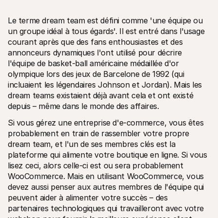
Le terme dream team est défini comme 'une équipe ou 
un groupe idéal à tous égards'. Il est entré dans l'usage 
courant après que des fans enthousiastes et des 
annonceurs dynamiques l'ont utilisé pour décrire 
l'équipe de basket-ball américaine médaillée d'or 
Ressources techniques
API Mol
Portail développeurs
Docu
olympique lors des jeux de Barcelone de 1992 (qui 
Découvrez les ressources de développement et les mises à 
Explor
incluaient les légendaires Johnson et Jordan). Mais les 
jour
Statu
dream teams existaient déjà avant cela et ont existé 
Bibliothèques
Vérifi
depuis – même dans le monde des affaires.
Intégrez Mollie avec des packages prêts à l'emploi
Chan
Communauté Discord
Lisez 
Si vous gérez une entreprise d'e-commerce, vous êtes 
Rejoignez notre communauté de développeurs
À propos de Mollie
Conten
probablement en train de rassembler votre propre 
Tarifs
Conna
dream team, et l'un de ses membres clés est la 
Consultez nos tarifs
Découv
plateforme qui alimente votre boutique en ligne. Si vous 
peuven
À propos
Témoi
Notre histoire et nos valeurs
lisez ceci, alors celle-ci est ou sera probablement 
 Découvrez comment nous aidons 
Actualités
WooCommerce. Mais en utilisant WooCommerce, vous 
nos cl
Lire les dernières actualités de 
devez aussi penser aux autres membres de l'équipe qui 
Livre
Mollie
Téléch
peuvent aider à alimenter votre succès – des 
Nous rejoindre
Rejoignez notre équipe - nous 
partenaires technologiques qui travailleront avec votre 
recrutons !