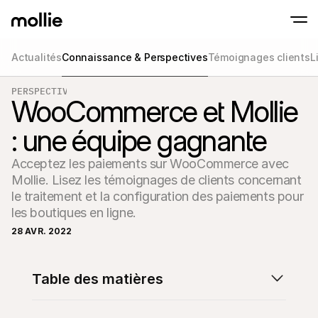
Actualités
Connaissance & Perspectives
Témoignages clients
L
Paiements
PERSPECTIVES
Paiements en ligne
Tap to Pay sur iPhone
WooCommerce et Mollie
En savoir plus
Acceptez et gérez d
Acceptez les paiements sans contact sur vot
Paiement en point
: une équipe gagnante
Encaissez des paiemen
de terminaux et périp
Checkout
Acceptez les paiements sur WooCommerce avec 
Proposez un checkout
pour la conversion
Mollie. Lisez les témoignages de clients concernant 
Paiement récurren
le traitement et la configuration des paiements pour 
Encaissez des paieme
les boutiques en ligne.
récurrents et des a
Acceptance and Ri
28 AVR. 2022
Empêchez la fraude et
taux de conversion
Partenaires
Table des matières
Pour 
Pour les agences
Découv
En savoir plus sur notre Programme Partenaire Agence
comm