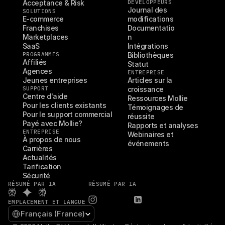
Acceptance & Risk
DÉVELOPPEURS
Journal des 
SOLUTIONS
E-commerce
modifications
Franchises
Documentatio
Marketplaces
n
SaaS
Intégrations
PROGRAMMES
Bibliothèques
Affiliés
Statut
Agences
ENTREPRISE
Jeunes entreprises
Articles sur la 
SUPPORT
croissance
Centre d'aide
Ressources Mollie
Pour les clients existants
Témoignages de 
Pour le support commercial
réussite
Payé avec Mollie?
Rapports et analyses
ENTREPRISE
Webinaires et 
À propos de nous
événements
Carrières
Actualités
Tarification
Sécurité
RÉSUMÉ PAR IA
RÉSUMÉ PAR IA
EMPLACEMENT ET LANGUE
Select Language
Français (France)