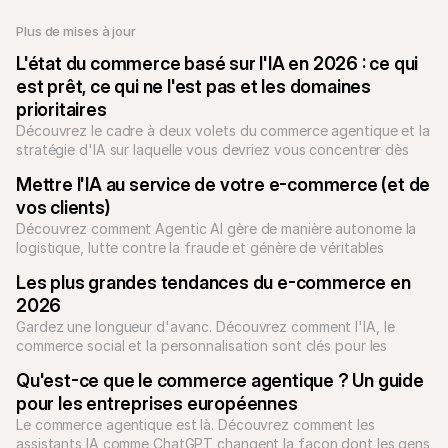
Plus de mises à jour
L'état du commerce basé sur l'IA en 2026 : ce qui 
est prêt, ce qui ne l'est pas et les domaines 
prioritaires
Découvrez le cadre à deux volets du commerce agentique et la 
stratégie d'IA sur laquelle vous devriez vous concentrer dès 
aujourd'hui.
Mettre l'IA au service de votre e-commerce (et de 
vos clients)
Découvrez comment Agentic AI gère de manière autonome la 
logistique, lutte contre la fraude et génère de véritables 
conversions pour les entreprises en 2026.
Les plus grandes tendances du e-commerce en 
2026
Gardez une longueur d'avanc. Découvrez comment l'IA, le 
commerce social et la personnalisation sont clés pour les 
années à venir.
Qu'est-ce que le commerce agentique ? Un guide 
pour les entreprises européennes
Le commerce agentique est là. Découvrez comment les 
assistants IA comme ChatGPT changent la façon dont les gens 