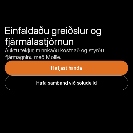
Einfaldaðu greiðslur og 
fjármálastjórnun
Auktu tekjur, minnkaðu kostnað og stýrðu 
fjármagninu með Mollie.
Hefjast handa
Hafa samband við söludeild