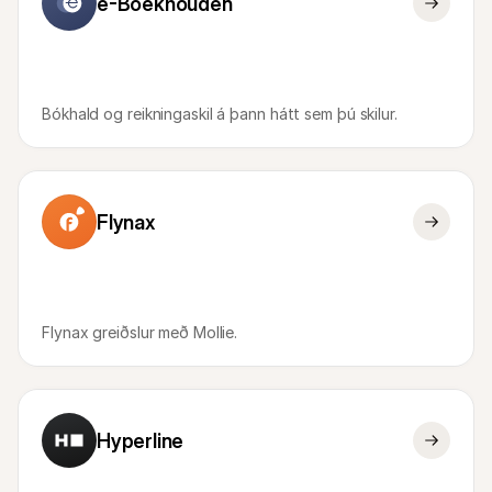
e-Boekhouden
Bókhald og reikningaskil á þann hátt sem þú skilur.
Flynax
Flynax greiðslur með Mollie.
Hyperline