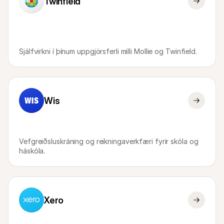
Twinfield
Sjálfvirkni í þínum uppgjörsferli milli Mollie og Twinfield.
Wis
Vefgreiðsluskráning og reikningaverkfæri fyrir skóla og 
háskóla.
Xero