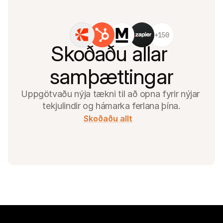
+150
Skoðaðu allar 
samþættingar
Uppgötvaðu nýja tækni til að opna fyrir nýjar 
tekjulindir og hámarka ferlana þína.
Skoðaðu allt