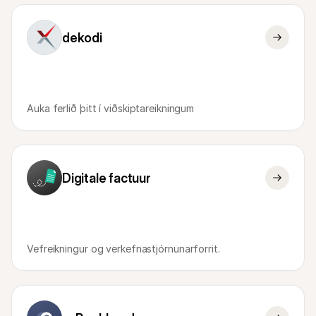
dekodi
Auka ferlið þitt í viðskiptareikningum
Digitale factuur
Vefreikningur og verkefnastjórnunarforrit.