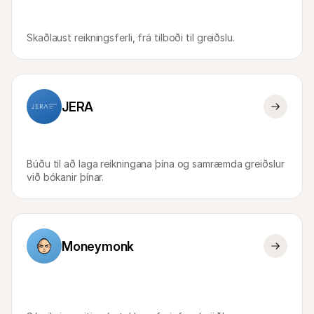
Skaðlaust reikningsferli, frá tilboði til greiðslu.
JERA
Búðu til að laga reikningana þína og samræmda greiðslur 
við bókanir þínar.
Moneymonk