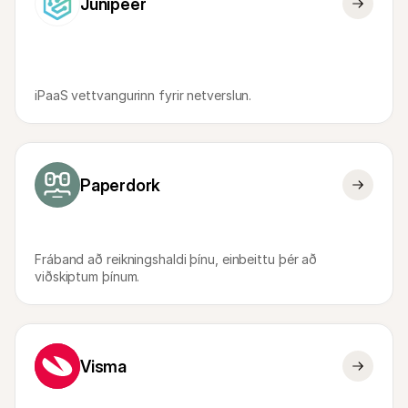
Junipeer
Fyrir kaupendur
Fáðu að vita hvers vegna Mollie er á bankayfirlitinu þínu
Fyrir Mollie viðskiptavini
Hafðu samband við þjónustuverið okkar
Hafðu samband við söludeild
Kynntu þér hvernig við getum hjálpað fyrirtæki þínu
iPaaS vettvangurinn fyrir netverslun.
Paperdork
Fráband að reikningshaldi þínu, einbeittu þér að 
viðskiptum þínum.
Visma