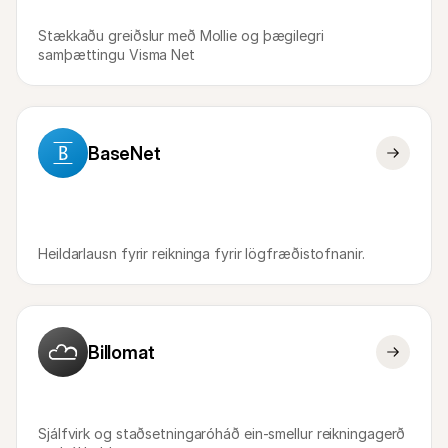
Stækkaðu greiðslur með Mollie og þægilegri 
samþættingu Visma Net
BaseNet
Heildarlausn fyrir reikninga fyrir lögfræðistofnanir.
Billomat
Sjálfvirk og staðsetningaróháð ein-smellur reikningagerð 