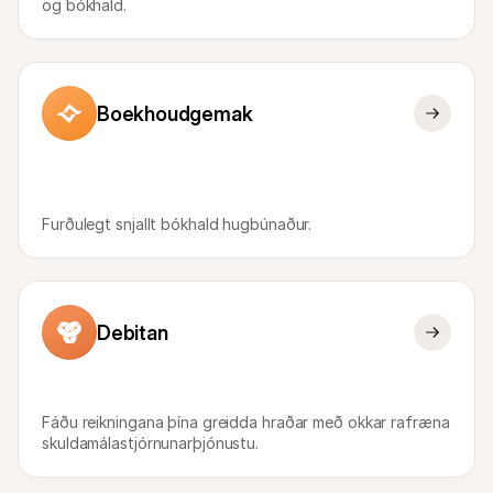
og bókhald.
Boekhoudgemak
Furðulegt snjallt bókhald hugbúnaður.
Debitan
Fáðu reikningana þína greidda hraðar með okkar rafræna 
skuldamálastjórnunarþjónustu.