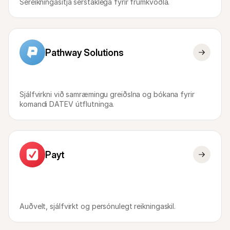
Séreikningasitja sérstaklega fyrir frumkvöðla.
Pathway Solutions
Sjálfvirkni við samræmingu greiðslna og bókana fyrir 
komandi DATEV útflutninga.
Payt
Auðvelt, sjálfvirkt og persónulegt reikningaskil.