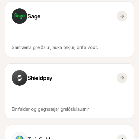
Sage
Samræma greiðslur, auka tekjur, drífa vöxt.
Shieldpay
Einfaldar og gegnsæjar greiðslulausnir