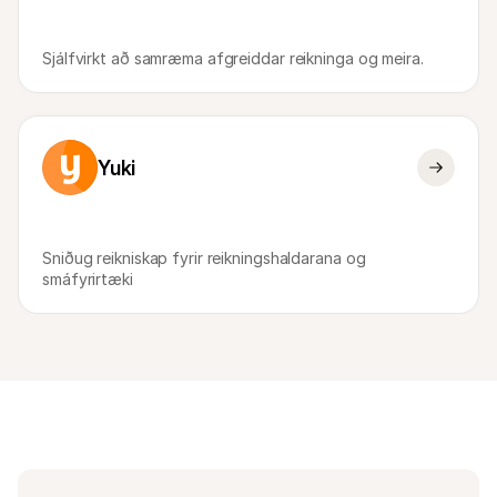
Sjálfvirkt að samræma afgreiddar reikninga og meira.
Yuki
Sniðug reikniskap fyrir reikningshaldarana og 
smáfyrirtæki