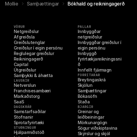
Mollie
Samþættingar
Bókhald og reikningagerð
VÖRUR
PALLAR
Netgreiðslur
Innbyggðar 
Afgreiðsla
netgreiðslur
Greiðslutenglar
Innbyggðar greiðslur í 
Greiðslur í eigin persónu
eigin persónu
Reglulegar greiðslur
Innbyggð 
Reikningagerð
fyrirtækjareikningssni
Capital
ð
Útgreiðslur
Innfellt fjármagn
Samþykki & áhætta
FORRITARAR
Breytingaskrá
LAUSNIR
Netverslun
Skjölun
Franchisesambæri
Samþættingar
Markaðstorg
Bókasöfn
SaaS
Staða
DAGSKRÁR
BJARGIR
Samstarfsaðilar
Greinar og 
Stofnanir
leiðbeiningar
Sprotafyrirtæki
Mörkunargögn
STUÐNINGUR
Sögur viðskiptavina
Hjálparmiðstöð
Skýrslur og skjöl