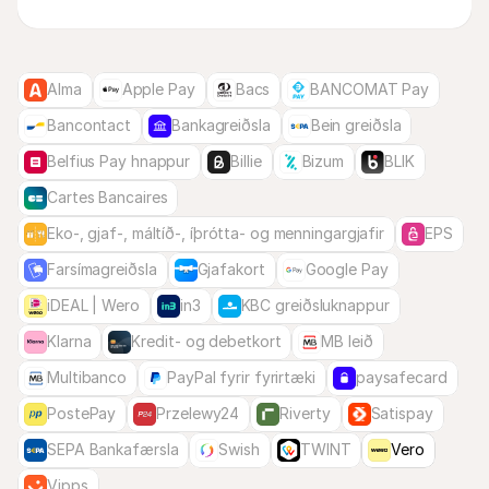
Alma
Apple Pay
Bacs
BANCOMAT Pay
Bancontact
Bankagreiðsla
Bein greiðsla
Belfius Pay hnappur
Billie
Bizum
BLIK
Cartes Bancaires
Eko-, gjaf-, máltíð-, íþrótta- og menningargjafir
EPS
Farsímagreiðsla
Gjafakort
Google Pay
iDEAL | Wero
in3
KBC greiðsluknappur
Klarna
Kredit- og debetkort
MB leið
Multibanco
PayPal fyrir fyrirtæki
paysafecard
PostePay
Przelewy24
Riverty
Satispay
SEPA Bankafærsla
Swish
TWINT
Vero
Vipps