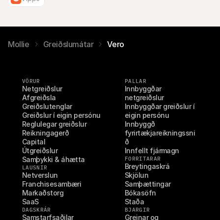
Mollie
Greiðslumátar
Vero
VÖRUR
PALLAR
Netgreiðslur
Innbyggðar 
Afgreiðsla
netgreiðslur
Greiðslutenglar
Innbyggðar greiðslur í 
Greiðslur í eigin persónu
eigin persónu
Reglulegar greiðslur
Innbyggð 
Reikningagerð
fyrirtækjareikningssni
Capital
ð
Útgreiðslur
Innfellt fjármagn
Samþykki & áhætta
FORRITARAR
Breytingaskrá
LAUSNIR
Netverslun
Skjölun
Franchisesambæri
Samþættingar
Markaðstorg
Bókasöfn
SaaS
Staða
DAGSKRÁR
BJARGIR
Samstarfsaðilar
Greinar og 