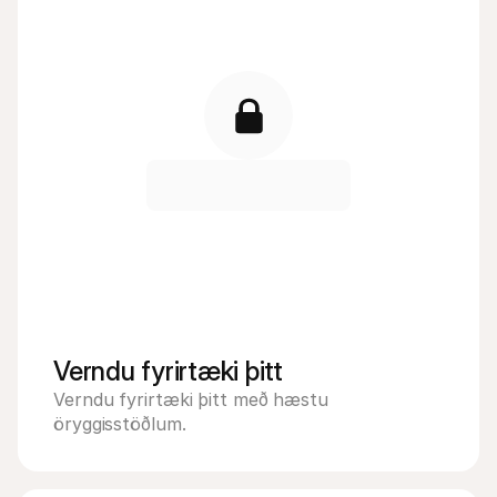
Verndu fyrirtæki þitt
Verndu fyrirtæki þitt með hæstu 
öryggisstöðlum.