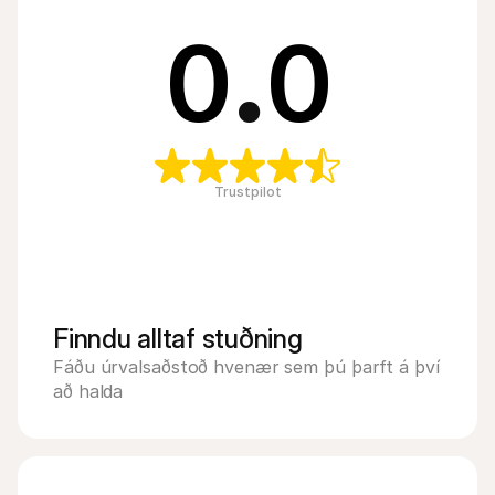
0
.
0
Trustpilot
Finndu alltaf stuðning
Fáðu úrvalsaðstoð hvenær sem þú þarft á því 
að halda