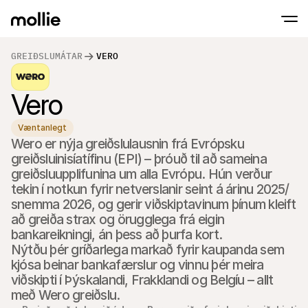
GREIÐSLUMÁTAR
VERO
Samþykkja greiðslur
Vero
Netgreiðslur
Snerta til að greiða á iPhone
Lærðu meira
Samþykkja og stjórna
Samþykktu snertingarlausar greiðslur beint
Greiðslur í eigin p
Væntanlegt
Taktu við greiðslum m
Wero er nýja greiðslulausnin frá Evrópsku 
greiðslustöðvum og 
Afgreiðsla
greiðsluinisíatífinu (EPI) – þróuð til að sameina 
Bjóða upp á greiðslufer
greiðsluupplifunina um alla Evrópu. Hún verður 
sérsniðið að umbreyt
tekin í notkun fyrir netverslanir seint á árinu 2025/ 
Endurteknar greiðs
Safna endurteknum o
snemma 2026, og gerir viðskiptavinum þínum kleift 
áskriftargreiðslum
að greiða strax og örugglega frá eigin 
Samþykki & Áhætt
bankareikningi, án þess að þurfa kort.

Fyrirbyggja svik og há
umbreytingu
Nýtðu þér gríðarlega markað fyrir kaupanda sem 
Samstarfsaðilar
kjósa beinar bankafærslur og vinnu þér meira 
Fyrir umboðsskrifstofur
Fyrir
viðskipti í Þýskalandi, Frakklandi og Belgíu – allt 
Kynntu þér samstarfsaðilaáætlun okkar fyrir 
Kynnt
umboðsskrifstofur
með Wero greiðslu.