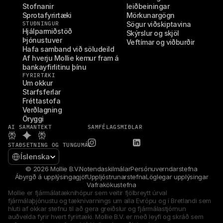
Stofnanir
leiðbeiningar
Sprotafyrirtæki
Mörkunargögn
STUÐNINGUR
Sögur viðskiptavina
Hjálparmiðstöð
Skýrslur og skjöl
Þjónustuver
Veftímar og viðburðir
Hafa samband við söludeild
Af hverju Mollie kemur fram á 
bankayfirlitinu þínu
FYRIRTÆKI
Um okkur
Starfsferlar
Fréttastofa
Verðlagning
Öryggi
AI SAMANTEKT
SAMFÉLAGSMIÐLAR
STAÐSETNING OG TUNGUMÁL
Select Language
Íslenska
© 2026 Mollie B.V.
Notendaskilmálar
Persónuverndarstefna
Ábyrgð á upplýsingagjöf
Uppljóstrunarstefna
Löglegar upplýsingar
Vafrakökustefna
Mollie er fjármálatæknihópur sem veitir fjölbreytt úrval 
fjármálaþjónustu og tæknivarnings um alla Evrópu og í Bretlandi sem 
hluti af okkar stefnu til að gera greiðslur og fjármálastjórnun 
auðvelda fyrir hvert fyrirtæki. Mollie B.V. er með leyfi og skráð sem 