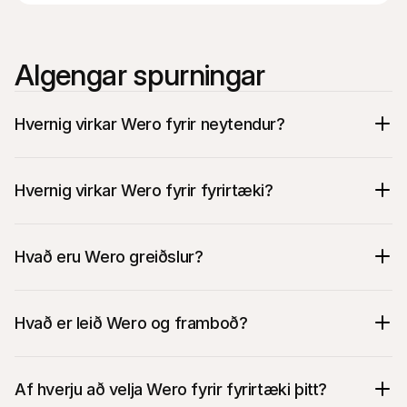
Algengar spurningar
Hvernig virkar Wero fyrir neytendur?
Hvernig virkar Wero fyrir fyrirtæki?
Hvað eru Wero greiðslur?
Viðskiptavinur velur Wero við 
aðfarartöfluna þína.
Þeir skanna QR kóða eða smella á tengil á 
Hvað er leið Wero og framboð?
símanum sínum.
Þeir samþykkja örugglega viðskipti í appinu 
sínu.
Af hverju að velja Wero fyrir fyrirtæki þitt?