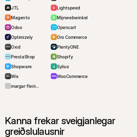
viðskiptavinurinn að fá staðfestingu og 
JTL
Lightspeed
vörunni verður sent.
Magento
Mijnwebwinkel
Odoo
Opencart
Optimizely
Oro Commerce
Oxid
PlentyONE
PrestaShop
Shopify
Shopware
Sylius
Wix
WooCommerce
margar fleiri...
Kanna frekar sveigjanlegar 
greiðslulausnir