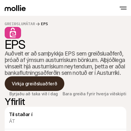
GREIÐSLUMÁTAR
EPS
Samþykkja greiðslur
EPS
Netgreiðslur
Snerta til að greiða á iPhone
Lærðu meira
Samþykkja og stjórna
Samþykktu snertingarlausar greiðslur beint
Greiðslur í eigin p
Auðvelt er að samþykkja EPS sem greiðsluaðferð, 
Taktu við greiðslum m
þróað af ýmsum austurrískum bönkum. Alþjóðlega 
greiðslustöðvum og 
vinsælt hjá austurrískum neytendum, þetta er aðal 
Afgreiðsla
Bjóða upp á greiðslufer
sérsniðið að umbreyt
Endurteknar greiðs
Virkja greiðsluaðferð
Safna endurteknum o
áskriftargreiðslum
Byrjaðu að taka við í dag
Bara greiða fyrir hverja viðskipti
Samþykki & Áhætt
Yfirlit
Fyrirbyggja svik og há
umbreytingu
Samstarfsaðilar
Til staðar í
Fyrir umboðsskrifstofur
Fyrir
Kynntu þér samstarfsaðilaáætlun okkar fyrir 
ÁT
Kynnt
umboðsskrifstofur