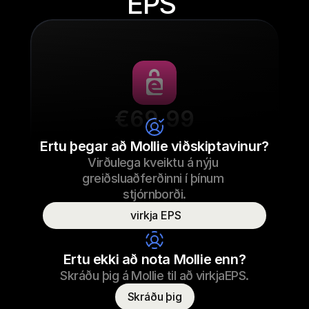
EPS 
€69.99
Sneaker snúrur
Ertu þegar að Mollie viðskiptavinur?
Virðulega kveiktu á nýju 
€69.99
Sneaker snúrur
23/09/2022 17:29
greiðsluaðferðinni í þínum 
Greitt
stjórnborði.
 virkja EPS
Nafn neytanda
T. Otter
Ertu ekki að nota Mollie enn?
Skráðu þig á Mollie til að virkjaEPS.
Skráðu þig