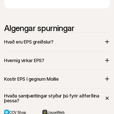
Algengar spurningar
Hvað eru EPS greiðslur?
Hvernig virkar EPS?
Viðskiptavinurinn velur banka sinn úr lista 
yfir þátttakendabanka.
Kostir EPS í gegnum Mollie
Eftir að hafa valið bankann skráir 
viðskiptavinurinn sig inn í netbankann.
Í netbankanum fer viðskiptavinurinn yfir 
Hvaða samþættingar styður þú fyrir aðferðina 
áður fylltir greiðsluupplýsingar.
þessa?
Ef allar upplýsingar eru réttar samþykkir 
viðskiptavinurinn greiðsluna.
CCV Shop
JouwWeb
Eftir að samþykkt hefur verið fer 