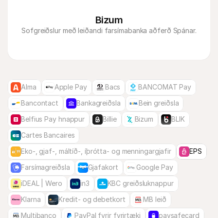
Bizum
Sofgreiðslur með leiðandi farsímabanka aðferð Spánar.
Alma
Apple Pay
Bacs
BANCOMAT Pay
Bancontact
Bankagreiðsla
Bein greiðsla
Belfius Pay hnappur
Billie
Bizum
BLIK
Cartes Bancaires
Eko-, gjaf-, máltíð-, íþrótta- og menningargjafir
EPS
Farsímagreiðsla
Gjafakort
Google Pay
iDEAL | Wero
in3
KBC greiðsluknappur
Klarna
Kredit- og debetkort
MB leið
Multibanco
PayPal fyrir fyrirtæki
paysafecard