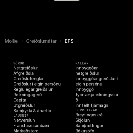
Mollie
Greiðslumátar
EPS
VÖRUR
PALLAR
Netgreiðslur
Innbyggðar 
Afgreiðsla
netgreiðslur
Greiðslutenglar
Innbyggðar greiðslur í 
Greiðslur í eigin persónu
eigin persónu
Reglulegar greiðslur
Innbyggð 
Reikningagerð
fyrirtækjareikningssni
Capital
ð
Útgreiðslur
Innfellt fjármagn
Samþykki & áhætta
FORRITARAR
Breytingaskrá
LAUSNIR
Netverslun
Skjölun
Franchisesambæri
Samþættingar
Markaðstorg
Bókasöfn