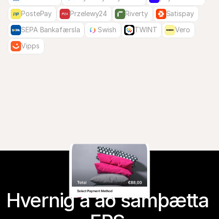
PostePay
Przelewy24
Riverty
Satispay
SEPA Bankafærsla
Swish
TWINT
Vero
Vipps
Hvernig á að samþætta 