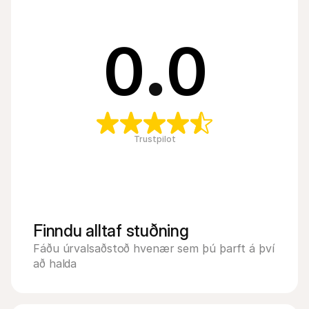
0
.
0
Trustpilot
Finndu alltaf stuðning
Fáðu úrvalsaðstoð hvenær sem þú þarft á því 
að halda