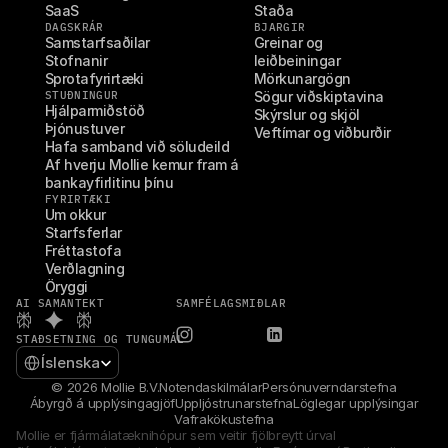
SaaS
Staða
DAGSKRÁR
BJARGIR
Samstarfsaðilar
Greinar og 
Stofnanir
leiðbeiningar
Sprotafyrirtæki
Mörkunargögn
STUÐNINGUR
Sögur viðskiptavina
Hjálparmiðstöð
Skýrslur og skjöl
Þjónustuver
Veftímar og viðburðir
Hafa samband við söludeild
Af hverju Mollie kemur fram á 
bankayfirlitinu þínu
FYRIRTÆKI
Um okkur
Starfsferlar
Fréttastofa
Verðlagning
Öryggi
AI SAMANTEKT
SAMFÉLAGSMIÐLAR
STAÐSETNING OG TUNGUMÁL
Select Language
Íslenska
© 2026 Mollie B.V.
Notendaskilmálar
Persónuverndarstefna
Ábyrgð á upplýsingagjöf
Uppljóstrunarstefna
Löglegar upplýsingar
Vafrakökustefna
Mollie er fjármálatæknihópur sem veitir fjölbreytt úrval 