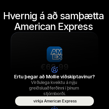
Hvernig á að samþætta 
American Express 
€69.99
Sneaker snúrur
Ertu þegar að Mollie viðskiptavinur?
Virðulega kveiktu á nýju 
€69.99
Sneaker snúrur
23/09/2022 17:29
greiðsluaðferðinni í þínum 
Greitt
stjórnborði.
 virkja American Express
Nafn neytanda
T. Otter