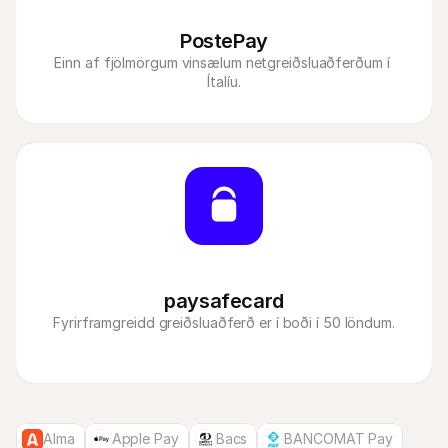
PostePay
Einn af fjölmörgum vinsælum netgreiðsluaðferðum í 
Ítalíu.
paysafecard
Fyrirframgreidd greiðsluaðferð er í boði í 50 löndum.
Alma
Apple Pay
Bacs
BANCOMAT Pay