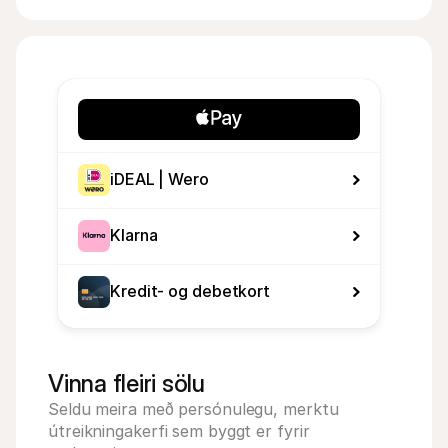
iDEAL | Wero
Klarna
Kredit- og debetkort
Vinna fleiri sölu
Seldu meira með persónulegu, merktu 
útreikningakerfi sem byggt er fyrir 