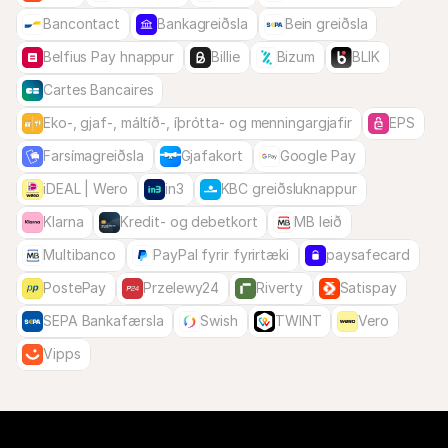
Bancontact
Bankagreiðsla
Bein greiðsla
Belfius Pay hnappur
Billie
Bizum
BLIK
Cartes Bancaires
Eko-, gjaf-, máltíð-, íþrótta- og menningargjafir
EPS
Farsímagreiðsla
Gjafakort
Google Pay
iDEAL | Wero
in3
KBC greiðsluknappur
Klarna
Kredit- og debetkort
MB leið
Multibanco
PayPal fyrir fyrirtæki
paysafecard
PostePay
Przelewy24
Riverty
Satispay
SEPA Bankafærsla
Swish
TWINT
Vero
Vipps