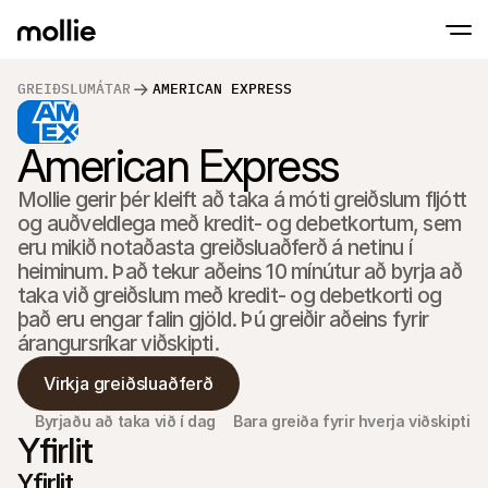
GREIÐSLUMÁTAR
AMERICAN EXPRESS
Samþykkja greiðslur
American Express
Netgreiðslur
Snerta til að greiða á iPhone
Lærðu meira
Samþykkja og stjórna
Samþykktu snertingarlausar greiðslur beint
Greiðslur í eigin p
Mollie gerir þér kleift að taka á móti greiðslum fljótt 
Taktu við greiðslum m
og auðveldlega með kredit- og debetkortum, sem 
greiðslustöðvum og 
eru mikið notaðasta greiðsluaðferð á netinu í 
Afgreiðsla
Bjóða upp á greiðslufer
heiminum. Það tekur aðeins 10 mínútur að byrja að 
sérsniðið að umbreyt
taka við greiðslum með kredit- og debetkorti og 
Endurteknar greiðs
það eru engar falin gjöld. Þú greiðir aðeins fyrir 
Safna endurteknum o
áskriftargreiðslum
árangursríkar viðskipti.
Samþykki & Áhætt
Fyrirbyggja svik og há
Virkja greiðsluaðferð
umbreytingu
Samstarfsaðilar
Byrjaðu að taka við í dag
Bara greiða fyrir hverja viðskipti
Fyrir umboðsskrifstofur
Fyrir
Yfirlit
Kynntu þér samstarfsaðilaáætlun okkar fyrir 
Kynnt
umboðsskrifstofur
Yfirlit