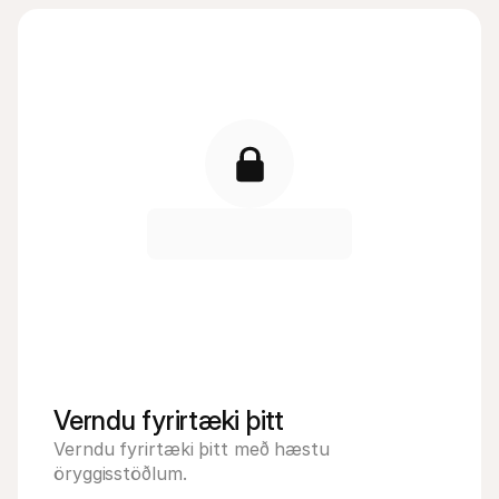
Verndu fyrirtæki þitt
Verndu fyrirtæki þitt með hæstu 
öryggisstöðlum.