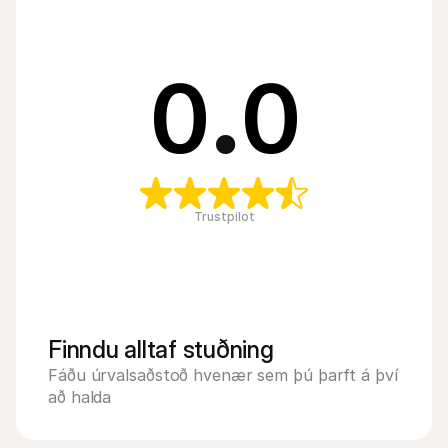
0
.
0
Trustpilot
Finndu alltaf stuðning
Fáðu úrvalsaðstoð hvenær sem þú þarft á því 
að halda