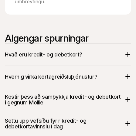
umbreytingu.
Algengar spurningar
Hvað eru kredit- og debetkort?
Hvernig virka kortagreiðsluþjónustur?
Kostir þess að samþykkja kredit- og debetkort 
í gegnum Mollie
Hraðasta og auðveldasta leiðin til að taka 
Settu upp vefsíðu fyrir kredit- og 
við kortum á vefsíðunni þinni
debetkortavinnslu í dag
Vefsíðan þín er sjálfkrafa fullkomlega PCI-
DSS samhæf sem er nauðsynlegt til að taka 