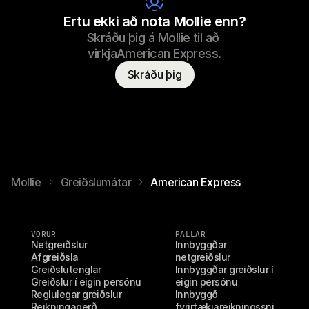
Ertu ekki að nota Mollie enn?
Skráðu þig á Mollie til að 
virkjaAmerican Express.
Skráðu þig
Mollie
Greiðslumátar
American Express
VÖRUR
PALLAR
Netgreiðslur
Innbyggðar 
Afgreiðsla
netgreiðslur
Greiðslutenglar
Innbyggðar greiðslur í 
Greiðslur í eigin persónu
eigin persónu
Reglulegar greiðslur
Innbyggð 
Reikningagerð
fyrirtækjareikningssni