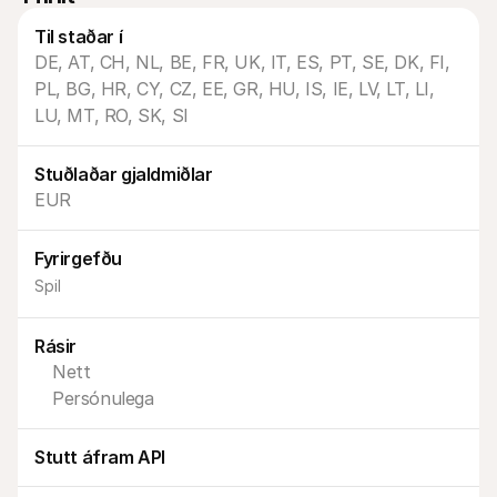
Til staðar í
DE, AT, CH, NL, BE, FR, UK, IT, ES, PT, SE, DK, FI, 
PL, BG, HR, CY, CZ, EE, GR, HU, IS, IE, LV, LT, LI, 
LU, MT, RO, SK, SI
Tæknilegar auðlindir
Mollie 
Stuðlaðar gjaldmiðlar
Raðh გუნna
Skjöl
EUR
Kynntu þér þróunaraðilaauðlindir og uppfærslur
Kannað
Bókasöfn
Stað
Sameinaðu Mollie við bókasöfn tilbúin til notkunar
Athuga
Fyrirgefðu
Discord samfélag
Breyt
Taktu þátt í forritarasamfélagi okkar
Kynntu
Spil
Um Mollie
Mollie 
Verðlag
Grein
Skoðaðu verðskrá okkar
Uppgöt
Rásir
fyrirt
Um okkur
Nett
Áran
Lærðu meira um sögu okkar og gildi
Sjáðu 
Fréttir
Persónulega
viðski
Lestu nýjustu fréttirnar frá Mollie
Pappí
Starfsferlar
Hladdu
Komdu að vinna með okkur – við 
Stutt áfram API
erum að ráða!
Hafa samband