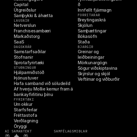
Capital
ð
Útgreiðslur
Innfellt fjármagn
Samþykki & áhætta
FORRITARAR
Breytingaskrá
LAUSNIR
Netverslun
Skjölun
Franchisesambæri
Samþættingar
Markaðstorg
Bókasöfn
SaaS
Staða
DAGSKRÁR
BJARGIR
Samstarfsaðilar
Greinar og 
Stofnanir
leiðbeiningar
Sprotafyrirtæki
Mörkunargögn
STUÐNINGUR
Sögur viðskiptavina
Hjálparmiðstöð
Skýrslur og skjöl
Þjónustuver
Veftímar og viðburðir
Hafa samband við söludeild
Af hverju Mollie kemur fram á 
bankayfirlitinu þínu
FYRIRTÆKI
Um okkur
Starfsferlar
Fréttastofa
Verðlagning
Öryggi
AI SAMANTEKT
SAMFÉLAGSMIÐLAR