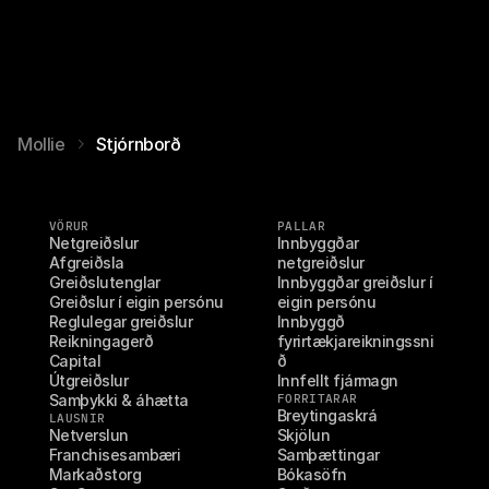
Mollie
Stjórnborð
VÖRUR
PALLAR
Netgreiðslur
Innbyggðar 
Afgreiðsla
netgreiðslur
Greiðslutenglar
Innbyggðar greiðslur í 
Greiðslur í eigin persónu
eigin persónu
Reglulegar greiðslur
Innbyggð 
Reikningagerð
fyrirtækjareikningssni
Capital
ð
Útgreiðslur
Innfellt fjármagn
Samþykki & áhætta
FORRITARAR
Breytingaskrá
LAUSNIR
Netverslun
Skjölun
Franchisesambæri
Samþættingar
Markaðstorg
Bókasöfn