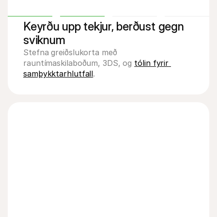
Keyrðu upp tekjur, berðust gegn 
sviknum
Stefna greiðslukorta með 
rauntímaskilaboðum, 3DS, og 
tólin fyrir 
samþykktarhlutfall
.
Marína
Klára
Fjármál
Tómas
Joris
Fjármál