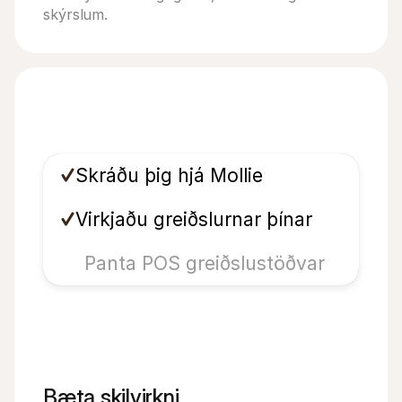
skýrslum.
Skráðu þig hjá Mollie
Virkjaðu greiðslurnar þínar
Panta POS greiðslustöðvar
Bæta skilvirkni