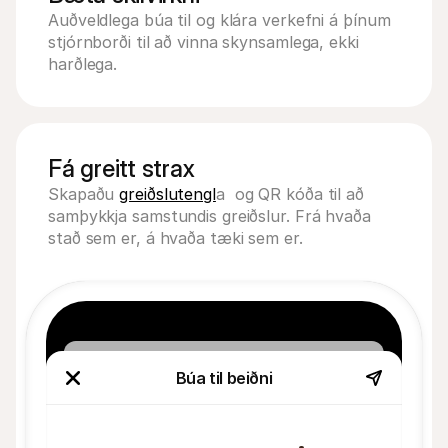
Auðveldlega búa til og klára verkefni á þínum 
stjórnborði til að vinna skynsamlega, ekki 
harðlega.
Fá greitt strax
Skapaðu 
greiðslutengl
a  og QR kóða til að 
samþykkja samstundis greiðslur. Frá hvaða 
stað sem er, á hvaða tæki sem er.
Búa til beiðni