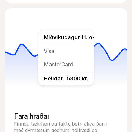
Miðvikudagur 11. október
Visa
MasterCard
Heildar
5300 kr.
Fara hraðar
Finndu tækifæri og taktu betri ákvarðanir 
með dýrmætum gögnum, tölfræði og 