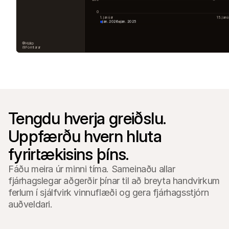
Fyrir kaupendur
Fáðu að vita hvers vegna Mollie er á bankayfirlitinu þínu
0
1. janúar
15. janú
Fyrir Mollie viðskiptavini
jan. 2026
jan. 2025
Hafðu samband við þjónustuverið okkar
Hafðu samband við söludeild
Hjálp
Kynntu þér hvernig við getum hjálpað fyrirtæki þínu
Forritarar
Tengdu hverja greiðslu. 
Uppfærðu hvern hluta 
fyrirtækisins þíns.
Fáðu meira úr minni tíma. Sameinaðu allar
fjárhagslegar aðgerðir þínar til að breyta handvirkum
ferlum í sjálfvirk vinnuflæði og gera fjárhagsstjórn
auðveldari.