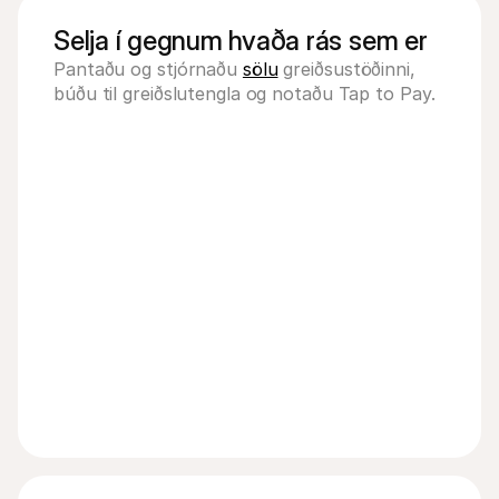
Selja í gegnum hvaða rás sem er
Pantaðu og stjórnaðu 
sölu
 greiðsustöðinni, 
búðu til greiðslutengla og notaðu Tap to Pay. 