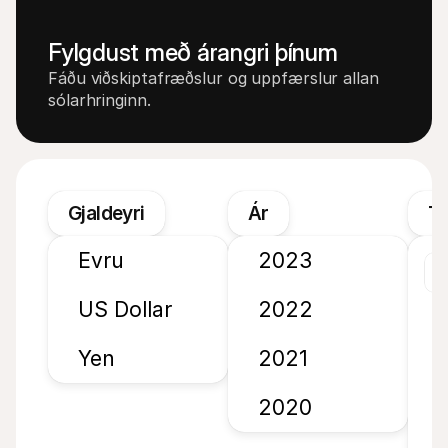
Fylgdust með árangri þínum
Fáðu viðskiptafræðslur og uppfærslur allan 
sólarhringinn.
Gjaldeyri
Ár
Tí
Evru
2023
2
US Dollar
2022
Yen
2021
1
2
2020