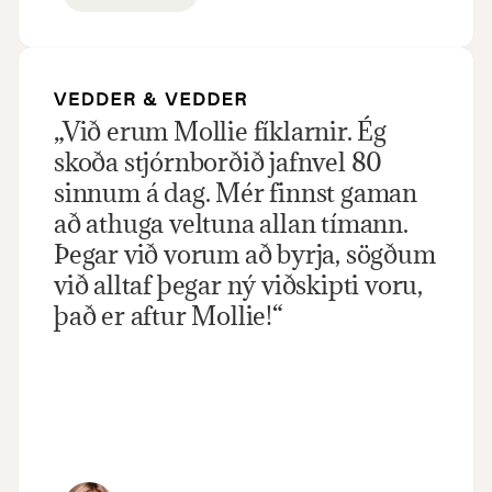
„Við erum Mollie fíklarnir. Ég 
skoða stjórnborðið jafnvel 80 
sinnum á dag. Mér finnst gaman 
að athuga veltuna allan tímann. 
Þegar við vorum að byrja, sögðum 
við alltaf þegar ný viðskipti voru, 
það er aftur Mollie!“