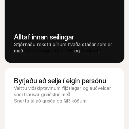
Alltaf innan seilingar
Stjórnaðu rekstri þínum hvaða staðar sem er 
með 
Mollie appinu fyrir iOS
 og 
Android
.
Byrjaðu að selja í eigin persónu
Veittu viðskiptavinum fljótlegar og auðveldar 
snertilausar greiðslur með 
Snerta til að greiða og QR kóðum.