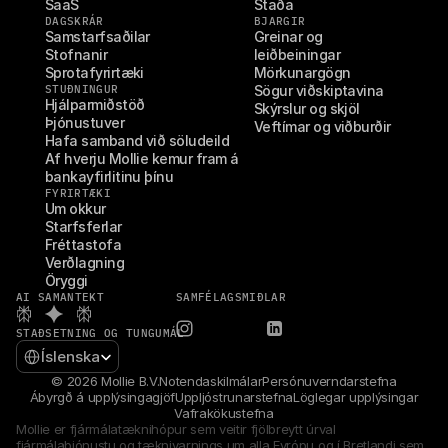
SaaS
Staða
DAGSKRÁR
BJARGIR
Samstarfsaðilar
Greinar og 
Stofnanir
leiðbeiningar
Sprotafyrirtæki
Mörkunargögn
STUÐNINGUR
Sögur viðskiptavina
Hjálparmiðstöð
Skýrslur og skjöl
Þjónustuver
Veftímar og viðburðir
Hafa samband við söludeild
Af hverju Mollie kemur fram á 
bankayfirlitinu þínu
FYRIRTÆKI
Um okkur
Starfsferlar
Fréttastofa
Verðlagning
Öryggi
AI SAMANTEKT
SAMFÉLAGSMIÐLAR
STAÐSETNING OG TUNGUMÁL
Select Language
Íslenska
© 2026 Mollie B.V.
Notendaskilmálar
Persónuverndarstefna
Ábyrgð á upplýsingagjöf
Uppljóstrunarstefna
Löglegar upplýsingar
Vafrakökustefna
Mollie er fjármálatæknihópur sem veitir fjölbreytt úrval 
fjármálaþjónustu og tæknivarnings um alla Evrópu og í Bretlandi sem 