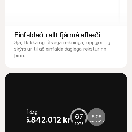
Einfaldaðu allt fjármálaflæði
Sjá, flokka og útvega reikninga, uppgjör og 
skýrslur til að einfalda daglega reksturinn 
þinn.
Í dag
67
6:06
6.842.012 kr.
Forsætisráðherra
50
78