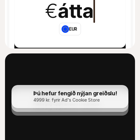
€
átta
EUR
Þú hefur fengið nýjan greiðslu!
Tilkynning
4999 kr. fyrir Ad's Cookie Store
Tilkynning
Haltu þig uppfærðum í rauntíma.
Haltu þig uppfærðum í rauntíma.