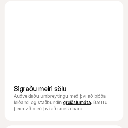
MasterCard
Amer
PayPal
Afsl
Sigraðu meiri sölu
Auðveldaðu umbreytingu með því að bjóða 
leiðandi og staðbundin 
greiðslumáta
. Bættu 
þeim við með því að smella bara.