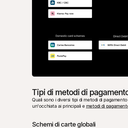
Tipi di metodi di pagament
Quali sono i diversi tipi di metodi di pagamento 
un'occhiata ai principali e 
metodi di pagamento
Schemi di carte globali