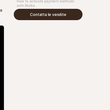
How to activate payment methods 
with Mollie
a 
Contatta le vendite