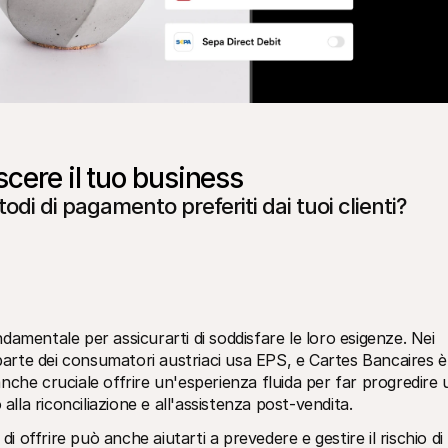
scere il tuo business
todi di pagamento preferiti dai tuoi clienti?
amentale per assicurarti di soddisfare le loro esigenze. Nei 
parte dei consumatori austriaci usa EPS, e Cartes Bancaires è i
che cruciale offrire un'esperienza fluida per far progredire u
alla riconciliazione e all'assistenza post-vendita.
i offrire può anche aiutarti a prevedere e gestire il rischio di 