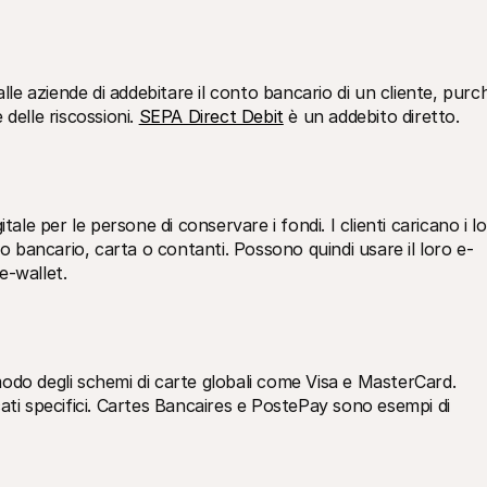
 aziende di addebitare il conto bancario di un cliente, purch
delle riscossioni. 
SEPA Direct Debit
 è un addebito diretto.
ale per le persone di conservare i fondi. I clienti caricano i lo
co bancario, carta o contanti. Possono quindi usare il loro e-
e-wallet.
odo degli schemi di carte globali come Visa e MasterCard. 
ati specifici. Cartes Bancaires e PostePay sono esempi di 