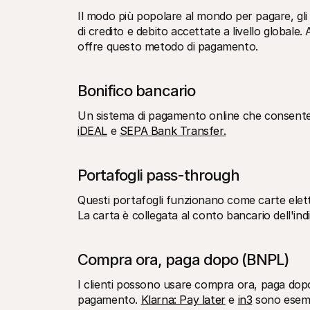
Il modo più popolare al mondo per pagare, gli
di credito e debito accettate a livello globale
offre questo metodo di pagamento.
Bonifico bancario
iDEAL
 e 
SEPA Bank Transfer.
Portafogli pass-through
Questi portafogli funzionano come carte elett
La carta è collegata al conto bancario dell'i
Compra ora, paga dopo (BNPL)
I clienti possono usare compra ora, paga dopo
pagamento. 
Klarna: Pay later
 e 
in3
 sono esemp