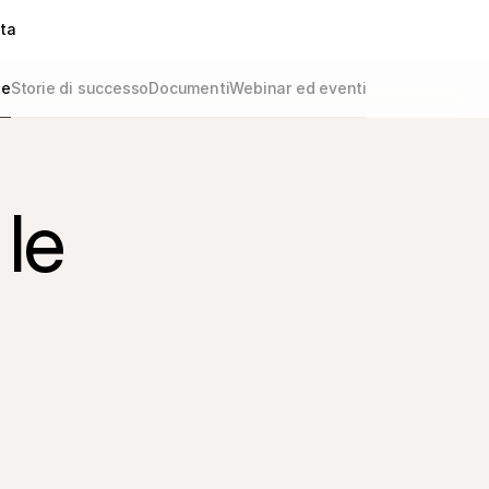
ta
de
Storie di successo
Documenti
Webinar ed eventi
le