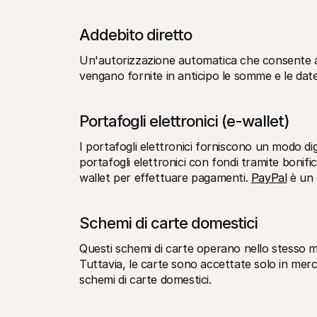
Addebito diretto
Un'autorizzazione automatica che consente alle
vengano fornite in anticipo le somme e le date 
Portafogli elettronici (e-wallet)
I portafogli elettronici forniscono un modo digit
portafogli elettronici con fondi tramite bonifi
wallet per effettuare pagamenti. 
PayPal
 è un 
Schemi di carte domestici
Questi schemi di carte operano nello stesso m
Tuttavia, le carte sono accettate solo in merc
schemi di carte domestici.