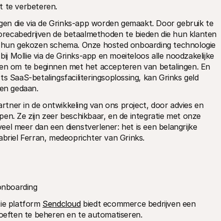
it te verbeteren.
en die via de Grinks-app worden gemaakt. Door gebruik te 
horecabedrijven de betaalmethoden te bieden die hun klanten 
ns hun gekozen schema. Onze hosted onboarding technologie 
bij Mollie via de Grinks-app en moeiteloos alle noodzakelijke 
ien om te beginnen met het accepteren van betalingen. En 
s SaaS-betalingsfaciliteringsoplossing, kan Grinks geld 
den gedaan.
tner in de ontwikkeling van ons project, door advies en 
en. Ze zijn zeer beschikbaar, en de integratie met onze 
 veel meer dan een dienstverlener: het is een belangrijke 
abriel Ferran, medeoprichter van Grinks.
onboarding
e platform 
Sendcloud
 biedt ecommerce bedrijven een 
eften te beheren en te automatiseren.