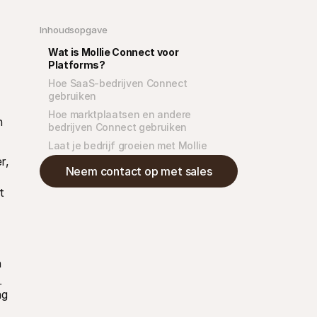
Inhoudsopgave
Wat is Mollie Connect voor 
Platforms?
Hoe SaaS-bedrijven Connect 
gebruiken
Hoe marktplaatsen en andere 
 
bedrijven Connect gebruiken
Laat je bedrijf groeien met Mollie
, 
Neem contact op met sales
 
 
g 