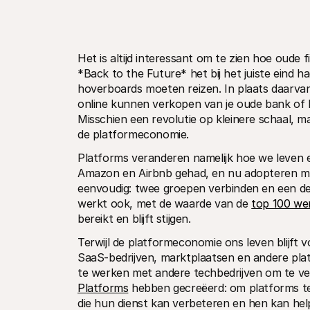
Het is altijd interessant om te zien hoe oude 
*Back to the Future* het bij het juiste eind h
hoverboards moeten reizen. In plaats daarvan 
online kunnen verkopen van je oude bank of h
Misschien een revolutie op kleinere schaal,
de platformeconomie.
Platforms veranderen namelijk hoe we leven e
Amazon en Airbnb gehad, en nu adopteren mee
eenvoudig: twee groepen verbinden en een de
werkt ook, met de waarde van de 
top 100 wer
bereikt en blijft stijgen.
Terwijl de platformeconomie ons leven blijft 
SaaS-bedrijven, marktplaatsen en andere plat
te werken met andere techbedrijven om te ve
Platforms
 hebben gecreëerd: om platforms te
die hun dienst kan verbeteren en hen kan hel