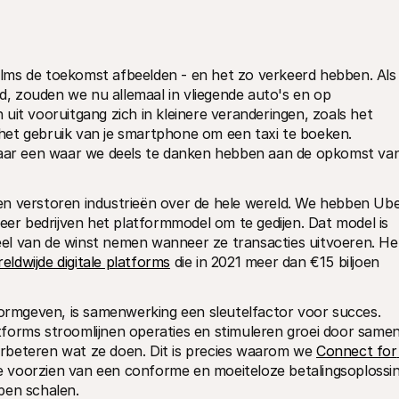
films de toekomst afbeelden - en het zo verkeerd hebben. Als 
ad, zouden we nu allemaal in vliegende auto's en op 
uit vooruitgang zich in kleinere veranderingen, zoals het 
et gebruik van je smartphone om een taxi te boeken. 
 maar een waar we deels te danken hebben aan de opkomst van
n verstoren industrieën over de hele wereld. We hebben Uber
r bedrijven het platformmodel om te gedijen. Dat model is 
el van de winst nemen wanneer ze transacties uitvoeren. Het
eldwijde digitale platforms
 die in 2021 meer dan €15 biljoen 
vormgeven, is samenwerking een sleutelfactor voor succes. 
forms stroomlijnen operaties en stimuleren groei door samen
rbeteren wat ze doen. Dit is precies waarom we 
Connect for 
 voorzien van een conforme en moeiteloze betalingsoplossin
pen schalen.