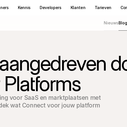
tners
Kennis
Developers
Klanten
Tarieven
Co
Nieuws
Blo
n aangedreven d
 Platforms
ing voor SaaS en marktplaatsen met 
dek wat Connect voor jouw platform 