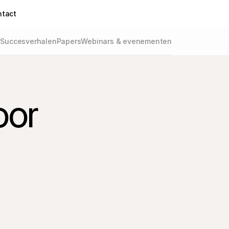
ntact
g
Succesverhalen
Papers
Webinars & evenementen
oor