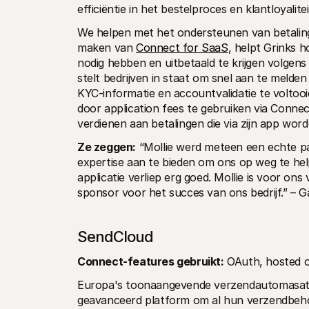
efficiëntie in het bestelproces en klantloyalite
We helpen met het ondersteunen van betaling
maken van 
Connect for SaaS
, helpt Grinks 
nodig hebben en uitbetaald te krijgen volge
stelt bedrijven in staat om snel aan te melden 
KYC-informatie en accountvalidatie te voltoo
door application fees te gebruiken via Connect
verdienen aan betalingen die via zijn app wor
Ze zeggen:
 “Mollie werd meteen een echte par
expertise aan te bieden om ons op weg te help
applicatie verliep erg goed. Mollie is voor ons
sponsor voor het succes van ons bedrijf.” – G
SendCloud
Connect-features gebruikt:
 OAuth, hosted 
Europa's toonaangevende verzendautomasati
geavanceerd platform om al hun verzendbeho