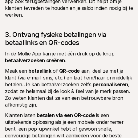
app ook terugbetalingen verwerken. Dit helpt om je 
klanten tevreden te houden en je saldo indien nodig bij te 
werken.
3. Ontvang fysieke betalingen via 
betaallinks en QR-codes 
In de Mollie App kan je met één druk op de knop 
betaalverzoeken creëren
. 
Maak een 
betaallink
 of 
QR-code
 aan, deel ze met je 
klant (via e-mail, sms, etc.) en laat hem/haar onmiddellijk 
betalen. Je kan betaalverzoeken zelfs 
personaliseren
, 
zodat ze helemaal bij de look & feel van je merk passen. 
Zo weten klanten dat ze van een betrouwbare bron 
afkomstig zijn. 
Klanten laten 
betalen via een QR-code
 is een 
uitstekende oplossing als je een mobiele ondernemer 
bent, een pop-upwinkel hebt of gewoon snelle, 
eenvoudige betalingen wilt aanbieden voor de beste 