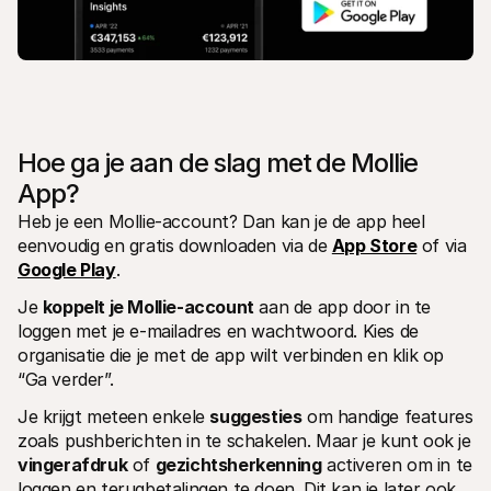
Hoe ga je aan de slag met de Mollie 
App?
Heb je een Mollie-account? Dan kan je de app heel 
eenvoudig en gratis downloaden via de 
App Store
 of via 
Google Play
. 
Je 
koppelt je Mollie-account
 aan de app door in te 
loggen met je e-mailadres en wachtwoord. Kies de 
organisatie die je met de app wilt verbinden en klik op 
“Ga verder”. 
Je krijgt meteen enkele 
suggesties
 om handige features 
zoals pushberichten in te schakelen. Maar je kunt ook je 
vingerafdruk
 of 
gezichtsherkenning
 activeren om in te 
loggen en terugbetalingen te doen. Dit kan je later ook 