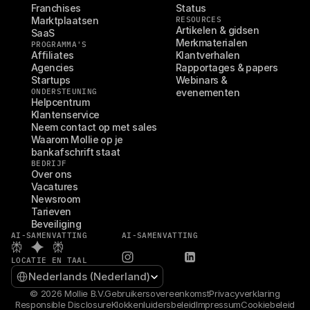
Franchises
Status
Marktplaatsen
RESOURCES
Artikelen & gidsen
SaaS
Merkmaterialen
PROGRAMMA'S
Affiliates
Klantverhalen
Agencies
Rapportages & papers
Startups
Webinars & 
ONDERSTEUNING
evenementen
Helpcentrum
Klantenservice
Neem contact op met sales
Waarom Mollie op je 
bankafschrift staat
BEDRIJF
Over ons
Vacatures
Newsroom
Tarieven
Beveiliging
AI-SAMENVATTING
AI-SAMENVATTING
LOCATIE EN TAAL
Select Language
Nederlands (Nederland)
© 2026 Mollie B.V.
Gebruikersovereenkomst
Privacyverklaring
Responsible Disclosure
Klokkenluidersbeleid
Impressum
Cookiebeleid