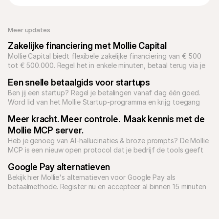
Meer updates
Zakelijke financiering met Mollie Capital
Mollie Capital biedt flexibele zakelijke financiering van € 500 
tot € 500.000. Regel het in enkele minuten, betaal terug via je 
omzet en ontvang je geld binnen 2 werkdagen.
Een snelle betaalgids voor startups
Ben jij een startup? Regel je betalingen vanaf dag één goed. 
Word lid van het Mollie Startup-programma en krijg toegang 
tot betaaloplossingen voor elk type bedrijfsmodel.
Meer kracht. Meer controle.  Maak kennis met de 
Mollie MCP server.
Heb je genoeg van AI-hallucinaties & broze prompts? De Mollie 
MCP is een nieuw open protocol dat je bedrijf de tools geeft 
om betrouwbare, voorspelbare AI-toepassingen te bouwen.

Google Pay alternatieven
Bekijk hier Mollie's alternatieven voor Google Pay als 
betaalmethode. Register nu en accepteer al binnen 15 minuten 
betalingen in je webshop.