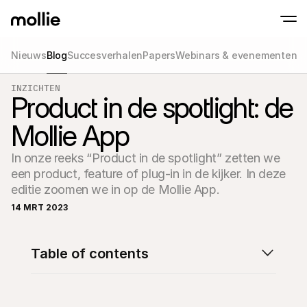
Nieuws
Blog
Succesverhalen
Papers
Webinars & evenementen
Betalingen
INZICHTEN
Online betalingen
Product in de spotlight: de
Tap to Pay op iPhone
Meer weten
Ontvang en beheer onl
Accepteer contactloze betalingen op je iP
betalingen
Mollie App
In-person betaling
Ontvang betalingen vi
en andere apparaten
In onze reeks “Product in de spotlight” zetten we 
Checkout
een product, feature of plug-in in de kijker. In deze 
Optimaliseer je check
meer conversie
editie zoomen we in op de Mollie App. 
Recurring betaling
14 MRT 2023
Ontvang terugkerende
en betalingen voor 
Acceptance & Risk
Voorkom fraude en opt
Table of contents
conversie
Partners
Voor agencies
Voor
Maak kennis met het Agency-Partnerprogramma
Ontde