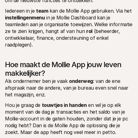
om de nieuwste functies te ontdekken.
Voor consumenten
Waarom zie je Mollie op je bankafschrift?
Iedereen in je 
team
 kan de Mollie App gebruiken. Via het 
Voor Mollie-klanten
instellingenmenu
 in je Mollie Dashboard kan je 
Neem contact op met Customer Support
teamleden aan je organisatie toewijzen. Welke informatie 
Contact met sales
ze te zien krijgen, hangt af van hun 
rol
 (beheerder, 
Ontdek hoe we jouw bedrijf kunnen helpen
ontwikkelaar, finance, ondersteuning of enkel 
raadplegen).
Hoe maakt de Mollie App jouw leven 
makkelijker?
Als ondernemer ben je vaak 
onderweg
: van de ene 
afspraak naar de andere, van je bureau even snel naar 
het magazijn, enz. 
Hou je graag de 
touwtjes in handen
 en wil je op elk 
moment van de dag je transacties en het saldo van je 
Mollie-account in de gaten houden, zonder dat je je pc 
nodig hebt? Dan is de Mollie App de oplossing die je 
zoekt. Maar de app heeft nog veel meer in petto.