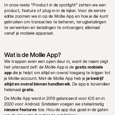
In onze reeks “Product in de spotlight” zetten we een 
product, feature of plug-in in de kijker. Voor de eerste 
editie zoomen we in op de Mollie App en hoe je die kunt 
gebruiken om transacties te beheren, terugbetalingen 
te verwerken en betalingen te ontvangen; allemaal 
vanaf je mobiele apparaat.
Technische documentatie
Mollie 
Portaal voor developers
Docu
Ontdek documentatie en updates voor developers
Verken
Libraries
Statu
Wat is de Mollie App?
Integreer Mollie met kant-en-klare pakketten
Check 
Discord community
Chan
We trappen even een open deur in, want de naam zegt 
Word lid van onze developer community
Blij o
het uiteraard zelf: de Mollie App is de 
gratis
mobiele 
Over Mollie
Mollie
Prijzen
Inzic
app
 die je helpt om altijd en overal toegang te krijgen tot 
Bekijk onze tarieven
Ontdek
je Mollie-account. Met de Mollie App heb je 
je bedrijf 
voorui
Over ons
altijd en overal binnen handbereik
. De app is bovendien 
Succ
Maak kennis met ons verhaal en 
onze waarden
Ontdek
helemaal 
gratis
. 
onder
Nieuws
Gids
Het laatste nieuws over Mollie
De Mollie App werd in 2019 gelanceerd voor iOS en in 
Downl
Vacatures
2020 voor Android. Sindsdien voegen we stelselmatig 
Kom werken bij Mollie. Ontdek de 
nieuwe features 
toe. Hou de app dus goed in de gaten 
vacatures!
Contact